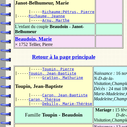
Janot-Belhumeur, Marie
      |-----
Richaume:Pétrus, Pierre
|-----
Richaume, Jeanne
      |-----
Arnu, Marthe
L'enfant du couple
Beaudoin - Janot-
Belhumeur
Beaudoin, Marie
× 1752
Tellier, Pierre
Retour à la page principale
      |-----
Toupin, Pierre
Naissance :
16 no
|-----
Toupin, Jean-Baptiste
      |-----
Gratton, Mathurine
N-D-de-la-
Visitation,Champ
Toupin, Jean-Baptiste
Décès :
24 mai 18
Marie-Madeleine,
      |-----
Caron, Jean-Baptiste
Madeleine,Champ
|-----
Caron, Thérèse
      |-----
Debilly, Marie-Thérèse
Mariage :
15 fév
Famille
Toupin - Beaudoin
D-de-
Visitation,Champ
Naissance :
12 oc