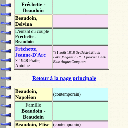
Fréchette -
Beaudoin
Beaudoin,
Delvina
L'enfant du couple
Fréchette -
Beaudoin
Fréchette,
°31 août 1919
St-Désiré,Black
Jeanne-D'Arc
Lake,Mégantic
- †13 janvier 1994
× 1948
Pratte,
East Angus,Compton
Antoine
Retour à la page principale
Beaudoin,
(contemporain)
Napoléon
Famille
Beaudoin -
Beaudoin
Beaudoin, Elise
(contemporain)