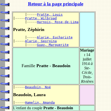
Retour à la page principale
      |-----
Pratte, Louis
|-----
Pratte, Wilbroad
      |-----
Harnois, Rose-de-Lima
Pratte, Zéphirin
      |-----
Alarie, Euchariste
|-----
Alarie, Georgina
      |-----
Guay, Marguerite
Mariage
:
14
juillet
1914
à
Famille
Pratte - Beaudoin
Ste-
Cécile,
Trois-
Rivières
|-----
Beaudoin, Noé
Beaudoin, Laura
|-----
Hamelin, Amanda
L'enfant du couple
Pratte - Beaudoin