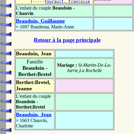
      |-----
Tourault, Françoise
L'enfant du couple
Beaudoin -
Chauvin
Beaudoin, Guillaume
× 1697
Baudreau, Marie-Anne
Retour à la page principale
Beaudoin, Jean
Famille
Mariage :
St-Martin-De-La-
Beaudoin -
Jarrie,La Rochelle
Berthet:Bretel
Berthet:Bretel,
Jeanne
L'enfant du couple
Beaudoin -
Berthet:Bretel
Beaudoin, Jean
× 1663
Chauvin,
Charlotte