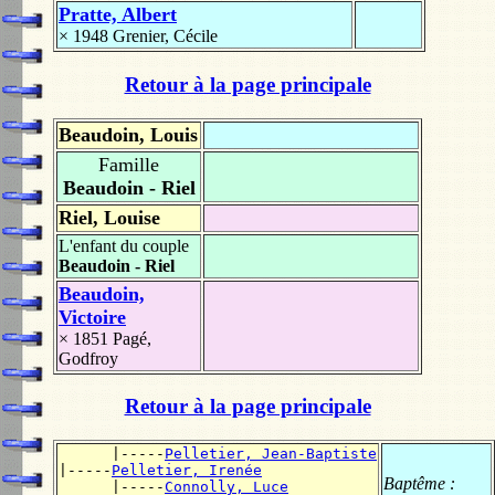
Pratte, Albert
× 1948
Grenier, Cécile
Retour à la page principale
Beaudoin, Louis
Famille
Beaudoin - Riel
Riel, Louise
L'enfant du couple
Beaudoin - Riel
Beaudoin,
Victoire
× 1851
Pagé,
Godfroy
Retour à la page principale
      |-----
Pelletier, Jean-Baptiste
|-----
Pelletier, Irenée
Baptême :
      |-----
Connolly, Luce