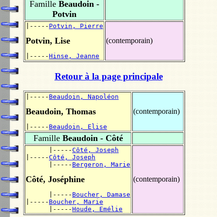
Famille
Beaudoin -
Potvin
|-----
Potvin, Pierre
Potvin, Lise
(contemporain)
|-----
Hinse, Jeanne
Retour à la page principale
|-----
Beaudoin, Napoléon
Beaudoin, Thomas
(contemporain)
|-----
Beaudoin, Elise
Famille
Beaudoin - Côté
      |-----
Côté, Joseph
|-----
Côté, Joseph
      |-----
Bergeron, Marie
Côté, Joséphine
(contemporain)
      |-----
Boucher, Damase
|-----
Boucher, Marie
      |-----
Houde, Emélie