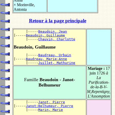
Anna
×
Morinville,
Antonia
Retour à la page principale
      |-----
Beaudoin, Jean
|-----
Beaudoin, Guillaume
      |-----
Chauvin, Charlotte
Beaudoin, Guillaume
      |-----
Baudreau, Urbain
|-----
Baudreau, Marie-Anne
      |-----
Juillet, Mathurine
Mariage :
17
juin 1726
à
La
Famille
Beaudoin - Janot-
Purification-
Belhumeur
de-la-B-V-
M,Repentigny,
L'Assomption
      |-----
Janot, Pierre
|-----
Janot:Belhumeur, Pierre
      |-----
Marin, Marie