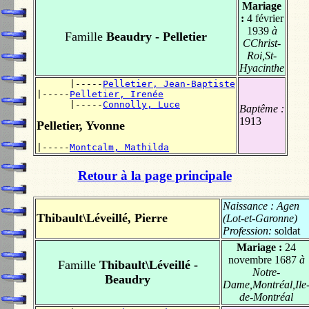
Mariage
:
4 février
1939
à
Famille
Beaudry - Pelletier
CChrist-
Roi,St-
Hyacinthe
      |-----
Pelletier, Jean-Baptiste
|-----
Pelletier, Irenée
      |-----
Connolly, Luce
Baptême :
1913
Pelletier, Yvonne
|-----
Montcalm, Mathilda
Retour à la page principale
Naissance :
Agen
Thibault\Léveillé, Pierre
(Lot-et-Garonne)
Profession:
soldat
Mariage :
24
novembre 1687
à
Famille
Thibault\Léveillé -
Notre-
Beaudry
Dame,Montréal,Ile
de-Montréal