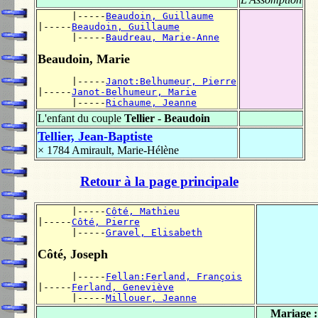
      |-----
Beaudoin, Guillaume
|-----
Beaudoin, Guillaume
      |-----
Baudreau, Marie-Anne
Beaudoin, Marie
      |-----
Janot:Belhumeur, Pierre
|-----
Janot-Belhumeur, Marie
      |-----
Richaume, Jeanne
L'enfant du couple
Tellier - Beaudoin
Tellier, Jean-Baptiste
× 1784
Amirault, Marie-Hélène
Retour à la page principale
      |-----
Côté, Mathieu
|-----
Côté, Pierre
      |-----
Gravel, Elisabeth
Côté, Joseph
      |-----
Fellan:Ferland, François
|-----
Ferland, Geneviève
      |-----
Millouer, Jeanne
Mariage 