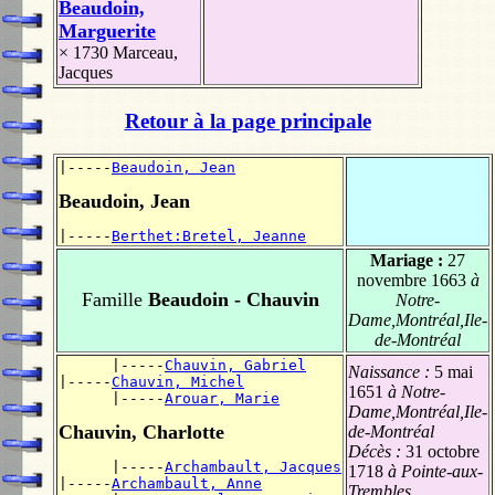
Beaudoin,
Marguerite
× 1730
Marceau,
Jacques
Retour à la page principale
|-----
Beaudoin, Jean
Beaudoin, Jean
|-----
Berthet:Bretel, Jeanne
Mariage :
27
novembre 1663
à
Famille
Beaudoin - Chauvin
Notre-
Dame,Montréal,Ile-
de-Montréal
      |-----
Chauvin, Gabriel
Naissance :
5 mai
|-----
Chauvin, Michel
1651
à Notre-
      |-----
Arouar, Marie
Dame,Montréal,Ile-
Chauvin, Charlotte
de-Montréal
Décès :
31 octobre
      |-----
Archambault, Jacques
1718
à Pointe-aux-
|-----
Archambault, Anne
Trembles