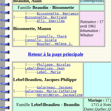
Beaudin, Alain
(contemporain)
Famille
Beaudin - Bissonnette
      |-----
Bissonnette, Benjamin
|-----
Bissonnette, Bertrand
      |-----
Alli, Emérilda
Naissance :
17
avril 1961
Bissonnette, Manon
Inhumation :
WIndsor
      |-----
Connolly, Tharé
|-----
Connolly, Gisèle
      |-----
Boucher, Hélène J.
Retour à la page principale
      |-----
Philippe, Nicolas
|-----
Lebel\Beaulieu, Jean
      |-----
Lebel, Marie
Lebel\Beaulieu, Jacques-Philippe
      |-----
Galarneau, Jacques
|-----
Galarneau, Marie-Catherine
      |-----
Héron\Néron, Jacqueline
Mariage :
17 
Famille
Lebel\Beaulieu - Beaudin
1715
à Notr
Dame,Québec,Q