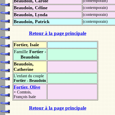
Beaudoin, Carole
(contemporain)
Beaudoin, Céline
(contemporain)
Beaudoin, Lynda
(contemporain)
Beaudoin, Patrick
(contemporain)
Retour à la page principale
Fortier, Isaîe
Famille
Fortier -
Beaudoin
Beaudoin,
Catherine
L'enfant du couple
Fortier - Beaudoin
Fortier, Olive
×
Comtois,
François Isaïe
Retour à la page principale