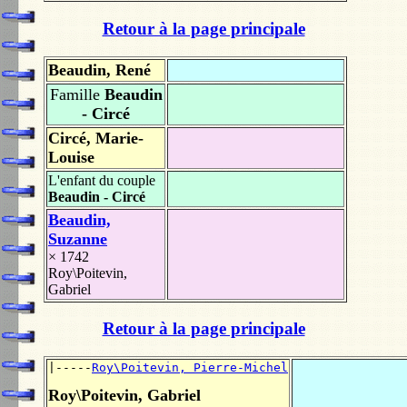
Retour à la page principale
Beaudin, René
Famille
Beaudin
- Circé
Circé, Marie-
Louise
L'enfant du couple
Beaudin - Circé
Beaudin,
Suzanne
× 1742
Roy\Poitevin,
Gabriel
Retour à la page principale
|-----
Roy\Poitevin, Pierre-Michel
Roy\Poitevin, Gabriel