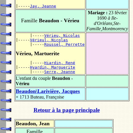
|-----
Jay, Jeanne
Mariage :
23 février
1690
à Ile-
Famille
Beaudon - Vérieu
d'Orléans,Ste-
Famille,Montmorency
      |-----
Vérieu, Nicolas
|-----
Vérieul, Nicolas
      |-----
Roussel, Perrette
Vérieu, Martuerite
      |-----
Hiardin, René
|-----
Hyardin, Marguerite
      |-----
Serre, Jeanne
L'enfant du couple
Beaudon -
Vérieu
Beaudon\Larivière, Jacques
× 1713
Buteau, Françoise
Retour à la page principale
Beaudon, Jean
Famille