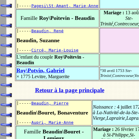
|-----
Pagesi\St-Amant, Marie-Anne
Mariage :
13 aoû
Famille
Roy\Poitevin - Beaudin
Ste-
Trinité,Contrecoeur
|-----
Beaudin, René
Beaudin, Suzanne
|-----
Circé, Marie-Louise
L'enfant du couple
Roy\Poitevin -
Beaudin
Roy\Potvin, Gabriel
°30 avril 1753
Ste-
Trinité,Contrecoeur,Ve
× 1775
Levitre, Marguerite
Retour à la page principale
|-----
Beaudin, Pierre
Naissance :
4 juillet 1
Beaudin\Bouret, Bonaventure
à La-Nativité-de-la-Ste-
Vierge,Laprairie,Laprai
|-----
Aupri, Marie-Anne
Mariage :
26 février 1
Famille
Beaudin\Bouret -
à St-Philippe,St-
Lemieux