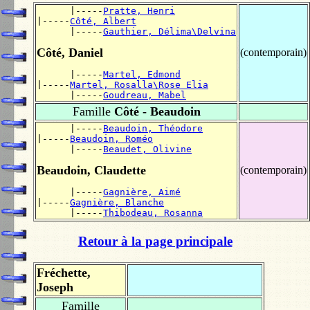
      |-----
Pratte, Henri
|-----
Côté, Albert
      |-----
Gauthier, Délima\Delvina
Côté, Daniel
(contemporain)
      |-----
Martel, Edmond
|-----
Martel, Rosalla\Rose Elia
      |-----
Goudreau, Mabel
Famille
Côté - Beaudoin
      |-----
Beaudoin, Théodore
|-----
Beaudoin, Roméo
      |-----
Beaudet, Olivine
Beaudoin, Claudette
(contemporain)
      |-----
Gagnière, Aimé
|-----
Gagnière, Blanche
      |-----
Thibodeau, Rosanna
Retour à la page principale
Fréchette,
Joseph
Famille