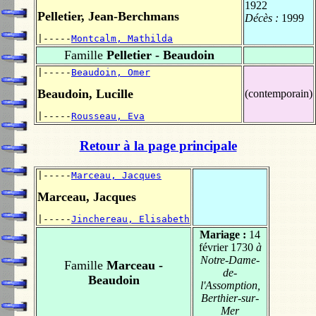
1922
Pelletier, Jean-Berchmans
Décès :
1999
|-----
Montcalm, Mathilda
Famille
Pelletier - Beaudoin
|-----
Beaudoin, Omer
Beaudoin, Lucille
(contemporain)
|-----
Rousseau, Eva
Retour à la page principale
|-----
Marceau, Jacques
Marceau, Jacques
|-----
Jinchereau, Elisabeth
Mariage :
14
février 1730
à
Notre-Dame-
Famille
Marceau -
de-
Beaudoin
l'Assomption,
Berthier-sur-
Mer