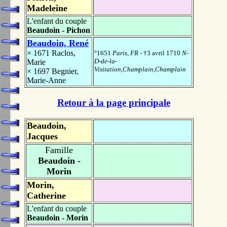
Madeleine
L'enfant du couple
Beaudoin - Pichon
Beaudoin, René
× 1671
Raclos,
°1651
Paris, FR
- †3 avril 1710
N-
D-de-la-
Marie
Visitation,Champlain,Champlain
× 1697
Begnier,
Marie-Anne
Retour à la page principale
Beaudoin,
Jacques
Famille
Beaudoin -
Morin
Morin,
Catherine
L'enfant du couple
Beaudoin - Morin