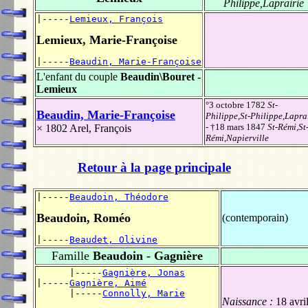
Philippe,Laprairie
|-----
Lemieux, François
Lemieux, Marie-Françoise
|-----
Beaudin, Marie-Françoise
L'enfant du couple
Beaudin\Bouret -
Lemieux
°3 octobre 1782
St-
Beaudin, Marie-Françoise
Philippe,St-Philippe,Lapra
- †18 mars 1847
St-Rémi,St
× 1802
Arel, François
Rémi,Napierville
Retour à la page principale
|-----
Beaudoin, Théodore
Beaudoin, Roméo
(contemporain)
|-----
Beaudet, Olivine
Famille
Beaudoin - Gagnière
      |-----
Gagnière, Jonas
|-----
Gagnière, Aimé
      |-----
Connolly, Marie
Naissance :
18 avri