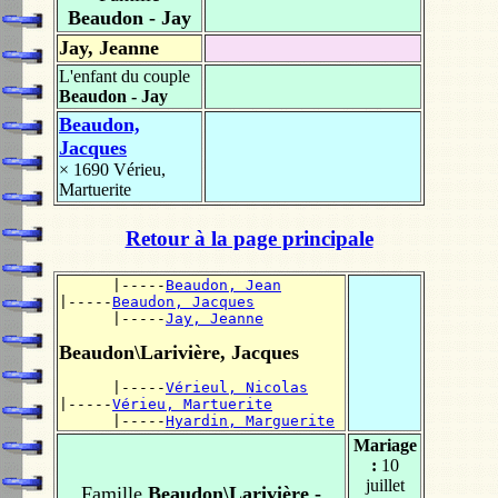
Beaudon - Jay
Jay, Jeanne
L'enfant du couple
Beaudon - Jay
Beaudon,
Jacques
× 1690
Vérieu,
Martuerite
Retour à la page principale
      |-----
Beaudon, Jean
|-----
Beaudon, Jacques
      |-----
Jay, Jeanne
Beaudon\Larivière, Jacques
      |-----
Vérieul, Nicolas
|-----
Vérieu, Martuerite
      |-----
Hyardin, Marguerite
Mariage
:
10
juillet
Famille
Beaudon\Larivière -