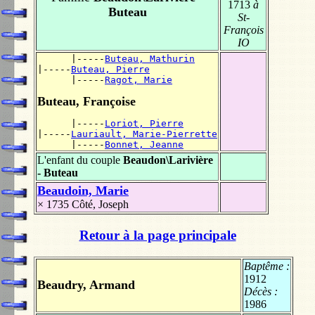
1713
à
Buteau
St-
François
IO
      |-----
Buteau, Mathurin
|-----
Buteau, Pierre
      |-----
Ragot, Marie
Buteau, Françoise
      |-----
Loriot, Pierre
|-----
Lauriault, Marie-Pierrette
      |-----
Bonnet, Jeanne
L'enfant du couple
Beaudon\Larivière
- Buteau
Beaudoin, Marie
× 1735
Côté, Joseph
Retour à la page principale
Baptême :
1912
Beaudry, Armand
Décès :
1986