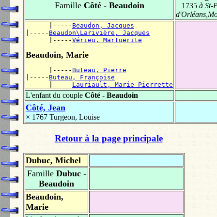
Famille
Côté - Beaudoin
1735
à St-P
d'Orléans,M
      |-----
Beaudon, Jacques
|-----
Beaudon\Larivière, Jacques
      |-----
Vérieu, Martuerite
Beaudoin, Marie
      |-----
Buteau, Pierre
|-----
Buteau, Françoise
      |-----
Lauriault, Marie-Pierrette
L'enfant du couple
Côté - Beaudoin
Côté, Jean
× 1767
Turgeon, Louise
Retour à la page principale
Dubuc, Michel
Famille
Dubuc -
Beaudoin
Beaudoin,
Marie