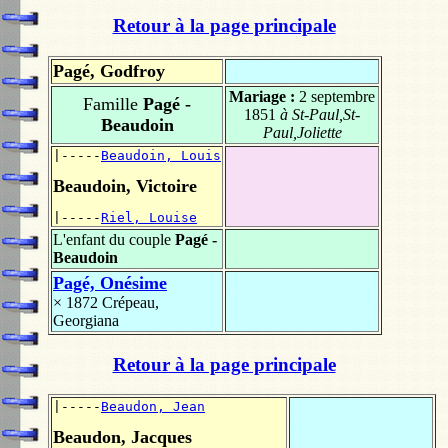
Retour à la page principale
Pagé, Godfroy
Mariage :
2 septembre
Famille
Pagé -
1851
à St-Paul,St-
Beaudoin
Paul,Joliette
|-----
Beaudoin, Louis
Beaudoin, Victoire
|-----
Riel, Louise
L'enfant du couple
Pagé -
Beaudoin
Pagé, Onésime
× 1872
Crépeau,
Georgiana
Retour à la page principale
|-----
Beaudon, Jean
Beaudon, Jacques