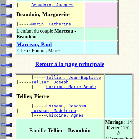
|-----
Beaudoin, Jacques
Beaudoin, Marguerite
|-----
Morin, Catherine
L'enfant du couple
Marceau -
Beaudoin
Marceau, Paul
× 1767
Pouliot, Marie
Retour à la page principale
      |-----
Tellier, Jean-Baptiste
|-----
Tellier, Joseph
      |-----
Lorrion, Marie-Renée
Tellier, Pierre
      |-----
Loiseau, Joachim
|-----
Loiseau, Madeleine
      |-----
Chicoine, Agnès
Mariage :
14
février 1752
Famille
Tellier - Beaudoin
à
L'Assomption