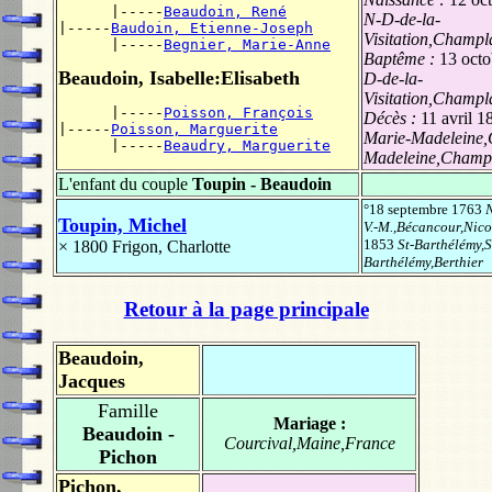
      |-----
Beaudoin, René
N-D-de-la-
|-----
Baudoin, Etienne-Joseph
Visitation,Champ
      |-----
Begnier, Marie-Anne
Baptême :
13 oct
Beaudoin, Isabelle:Elisabeth
D-de-la-
Visitation,Champ
      |-----
Poisson, François
Décès :
11 avril 1
|-----
Poisson, Marguerite
Marie-Madeleine,
      |-----
Beaudry, Marguerite
Madeleine,Champ
L'enfant du couple
Toupin - Beaudoin
°18 septembre 1763
N
Toupin, Michel
V.-M.,Bécancour,Nico
1853
St-Barthélémy,S
× 1800
Frigon, Charlotte
Barthélémy,Berthier
Retour à la page principale
Beaudoin,
Jacques
Famille
Mariage :
Beaudoin -
Courcival,Maine,France
Pichon
Pichon,