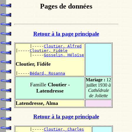
Pages de données
Retour à la page principale
      |-----
Cloutier, Alfred
|-----
Cloutier, Fidèle
      |-----
Gosselin, Héloïse
Cloutier, Fidèle
|-----
Bédard, Rosanna
Mariage :
12
Famille
Cloutier -
juillet 1930
à
Latendresse
Cathédrale
de Joliette
Latendresse, Alma
Retour à la page principale
      |-----
Cloutier, Charles