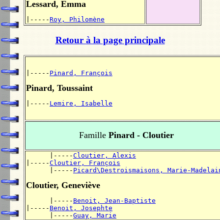
Lessard, Emma
|-----
Roy, Philomène
Retour à la page principale
|-----
Pinard, François
Pinard, Toussaint
|-----
Lemire, Isabelle
Famille
Pinard - Cloutier
      |-----
Cloutier, Alexis
|-----
Cloutier, François
      |-----
Picard\Destroismaisons, Marie-Madelai
Cloutier, Geneviève
      |-----
Benoit, Jean-Baptiste
|-----
Benoit, Josephte
      |-----
Guay, Marie