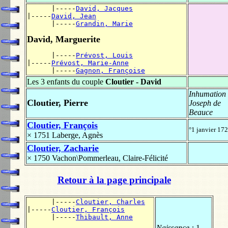
      |-----
David, Jacques
|-----
David, Jean
      |-----
Grandin, Marie
David, Marguerite
      |-----
Prévost, Louis
|-----
Prévost, Marie-Anne
      |-----
Gagnon, Françoise
Les 3 enfants du couple
Cloutier - David
Inhumation
Cloutier, Pierre
Joseph de
Beauce
Cloutier, François
°1 janvier 172
× 1751
Laberge, Agnès
Cloutier, Zacharie
× 1750
Vachon\Pommerleau, Claire-Félicité
Retour à la page principale
      |-----
Cloutier, Charles
|-----
Cloutier, François
      |-----
Thibault, Anne
Naissance :
1