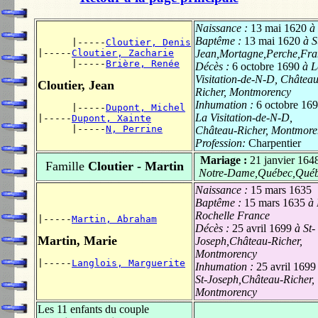
Naissance :
13 mai 1620
à
Baptême :
13 mai 1620
à S
      |-----
Cloutier, Denis
|-----
Cloutier, Zacharie
Jean,Mortagne,Perche,Fra
      |-----
Brière, Renée
Décès :
6 octobre 1690
à L
Visitation-de-N-D, Château
Cloutier, Jean
Richer, Montmorency
Inhumation :
6 octobre 16
      |-----
Dupont, Michel
La Visitation-de-N-D,
|-----
Dupont, Xainte
      |-----
N, Perrine
Château-Richer, Montmore
Profession:
Charpentier
Mariage :
21 janvier 164
Famille
Cloutier - Martin
Notre-Dame,Québec,Qué
Naissance :
15 mars 1635
Baptême :
15 mars 1635
à 
Rochelle France
|-----
Martin, Abraham
Décès :
25 avril 1699
à St-
Martin, Marie
Joseph,Château-Richer,
Montmorency
|-----
Langlois, Marguerite
Inhumation :
25 avril 1699
St-Joseph,Château-Richer,
Montmorency
Les 11 enfants du couple