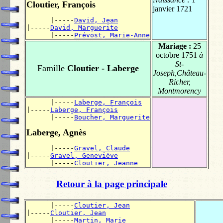
Cloutier, François
janvier 1721
      |-----
David, Jean
|-----
David, Marguerite
      |-----
Prévost, Marie-Anne
Mariage :
25
octobre 1751
à
St-
Famille
Cloutier - Laberge
Joseph,Château-
Richer,
Montmorency
      |-----
Laberge, François
|-----
Laberge, François
      |-----
Boucher, Marguerite
Laberge, Agnès
      |-----
Gravel, Claude
|-----
Gravel, Geneviève
      |-----
Cloutier, Jeanne
Retour à la page principale
      |-----
Cloutier, Jean
|-----
Cloutier, Jean
      |-----
Martin, Marie