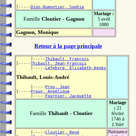
|-----
Dion-Dumontier, Sophie
Mariage :
Famille
Cloutier - Gagnon
5 avril
1880
Gagnon, Monique
Retour à la page principale
      |-----
Thibault, François
|-----
Thibault, Jean-François
      |-----
Lefebvre, Elisabeth-Agnès
Thibault, Louis-André
      |-----
Prou, Jean
|-----
Proux, Angélique
      |-----
Fournier, Jacquette
Mariage
:
21
Famille
Thibault - Cloutier
février
1746
à
L'Islet
Naissance
      |-----
Cloutier, René