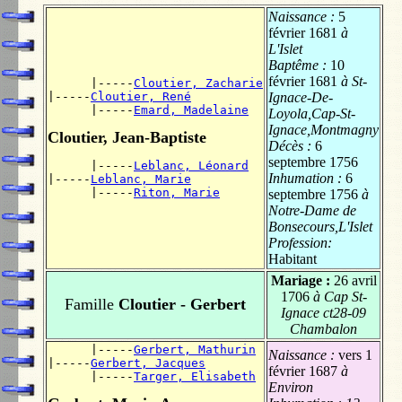
Naissance :
5
février 1681
à
L'Islet
Baptême :
10
février 1681
à St-
      |-----
Cloutier, Zacharie
|-----
Cloutier, René
Ignace-De-
      |-----
Emard, Madelaine
Loyola,Cap-St-
Ignace,Montmagny
Cloutier, Jean-Baptiste
Décès :
6
septembre 1756
      |-----
Leblanc, Léonard
Inhumation :
6
|-----
Leblanc, Marie
      |-----
Riton, Marie
septembre 1756
à
Notre-Dame de
Bonsecours,L'Islet
Profession:
Habitant
Mariage :
26 avril
1706
à Cap St-
Famille
Cloutier - Gerbert
Ignace ct28-09
Chambalon
      |-----
Gerbert, Mathurin
Naissance :
vers 1
|-----
Gerbert, Jacques
février 1687
à
      |-----
Targer, Elisabeth
Environ