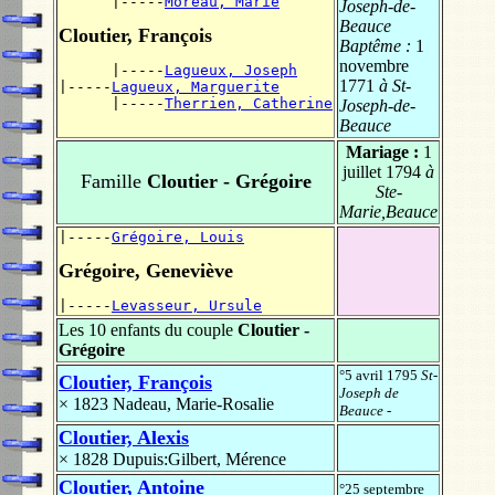
      |-----
Moreau, Marie
Joseph-de-
Beauce
Cloutier, François
Baptême :
1
novembre
      |-----
Lagueux, Joseph
1771
à St-
|-----
Lagueux, Marguerite
      |-----
Therrien, Catherine
Joseph-de-
Beauce
Mariage :
1
juillet 1794
à
Famille
Cloutier - Grégoire
Ste-
Marie,Beauce
|-----
Grégoire, Louis
Grégoire, Geneviève
|-----
Levasseur, Ursule
Les 10 enfants du couple
Cloutier -
Grégoire
°5 avril 1795
St-
Cloutier, François
Joseph de
× 1823
Nadeau, Marie-Rosalie
Beauce
-
Cloutier, Alexis
× 1828
Dupuis:Gilbert, Mérence
Cloutier, Antoine
°25 septembre