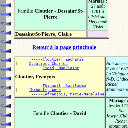
Mariage :
27 août
Famille
Cloutier - Dessaint\St-
1781
à
Pierre
L'Islet-sur-
Mer,comté
L'Islet
Dessaint\St-Pierre, Claire
Retour à la page principale
      |-----
Cloutier, Zacharie
Naissance 
|-----
Cloutier, Charles
      |-----
Emard, Madelaine
février 1687
La Visitatio
Cloutier, François
N-D, Châte
Richer,
      |-----
Thibault, Guillaume
Montmoren
|-----
Thibault, Anne
      |-----
Lefrançois, Marie-Madelaine
Mariage 
février 17
St-
Famille
Cloutier - David
Joseph,Châ
Richer,
Montmore