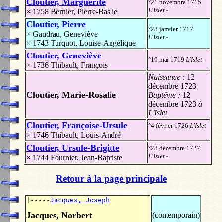
Cloutier, Marguerite
°21 novembre 1715
L'Islet
-
× 1758
Bernier, Pierre-Basile
Cloutier, Pierre
°28 janvier 1717
×
Gaudrau, Geneviève
L'Islet
-
× 1743
Turquot, Louise-Angélique
Cloutier, Geneviève
°19 mai 1719
L'Islet
-
× 1736
Thibault, François
Naissance :
12
décembre 1723
Cloutier, Marie-Rosalie
Baptême :
12
décembre 1723
à
L'Islet
Cloutier, Françoise-Ursule
°4 février 1726
L'Islet
-
× 1746
Thibault, Louis-André
Cloutier, Ursule-Brigitte
°28 décembre 1727
L'Islet
-
× 1744
Fournier, Jean-Baptiste
Retour à la page principale
|-----
Jacques, Joseph
Jacques, Norbert
(contemporain)