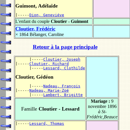
Guimont, Adélaïde
|-----
Dion, Geneviéve
L'enfant du couple
Cloutier - Guimont
Cloutier, Frédéric
× 1864
Bélanger, Caroline
Retour à la page principale
      |-----
Cloutier, Joseph
|-----
Cloutier, Richard
      |-----
Lessard, Clothilde
Cloutier, Gédéon
      |-----
Nadeau, François
|-----
Nadeau, Marie-Zoé
      |-----
Lambert, Brigitte
Mariage :
9
novembre 1896
Famille
Cloutier - Lessard
à St-
Frédéric,Beauce
|-----
Lessard, Thomas