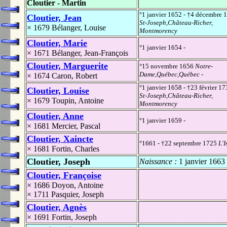
Cloutier - Martin
°1 janvier 1652 - †4 décembre 
Cloutier, Jean
St-Joseph,Château-Richer,
× 1679
Bélanger, Louise
Montmorency
Cloutier, Marie
°1 janvier 1654 -
× 1671
Bélanger, Jean-François
Cloutier, Marguerite
°15 novembre 1656
Notre-
Dame,Québec,Québec
-
× 1674
Caron, Robert
°1 janvier 1658 - †23 février 1
Cloutier, Louise
St-Joseph,Château-Richer,
× 1679
Toupin, Antoine
Montmorency
Cloutier, Anne
°1 janvier 1659 -
× 1681
Mercier, Pascal
Cloutier, Xaincte
°1661 - †22 septembre 1725
L'I
× 1681
Fortin, Charles
Cloutier, Joseph
Naissance :
1 janvier 1663
Cloutier, Françoise
× 1686
Doyon, Antoine
× 1711
Pasquier, Joseph
Cloutier, Agnès
× 1691
Fortin, Joseph