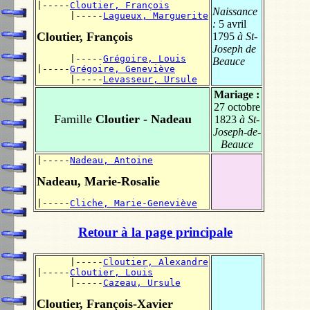
|-----
Cloutier, François
Naissance
      |-----
Lagueux, Marguerite
:
5 avril
Cloutier, François
1795
à St-
Joseph de
      |-----
Grégoire, Louis
Beauce
|-----
Grégoire, Geneviève
      |-----
Levasseur, Ursule
Mariage :
27 octobre
Famille
Cloutier - Nadeau
1823
à St-
Joseph-de-
Beauce
|-----
Nadeau, Antoine
Nadeau, Marie-Rosalie
|-----
Cliche, Marie-Geneviève
Retour à la page principale
      |-----
Cloutier, Alexandre
|-----
Cloutier, Louis
      |-----
Cazeau, Ursule
Cloutier, François-Xavier