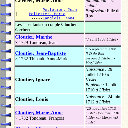
Gerbert, Marie-Anne
Inhumation :
12
enfants
      |-----
Pelletier, Jean
Profession:
Fille du
|-----
Pelletier, Marie
Roy
      |-----
Langlois, Anne
Les 11 enfants du couple
Cloutier -
Gerbert
Cloutier, Marthe
°7 avril 1707
L'Islet
-
× 1729
Tondreau, Jean
°15 septembre 1708
Cloutier, Jean-Baptiste
N-D-du-Bon-
Secours,L'Islet-sur-
× 1732
Thibault, Anne-Marie
Mer,L'Islet
-
Naissance :
29
juillet 1710
à
Cloutier, Ignace
L'Islet
Baptême :
1 août
1710
à L'Islet
Naissance :
24 juin
Cloutier, Louis
1712
à L'Islet
°26 novembre 1713
Cloutier, Marie-Anne
L'Islet
- †27 mai 1736
L'Islet-sur-Mer,comté
× 1732
Tondreau, François
L'Islet