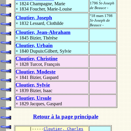
1796
St-Joseph
× 1824
Champagne, Marie
de Beauce
-
× 1834
Foucher, Marie-Louise
°18 mars 1798
Cloutier, Joseph
St-Joseph de
× 1832
Lessard, Clothilde
Beauce
-
Cloutier, Jean-Abraham
× 1845
Bizier, Thérèse
Cloutier, Urbain
× 1840
Dupuis:Gilbert, Sylvie
Cloutier, Christine
× 1828
Turcot, François
Cloutier, Modeste
× 1841
Bizier, Gaspard
Cloutier, Sylvie
× 1839
Bizier, Isaac
Cloutier, Ursule
× 1829
Jacques, Gaspard
Retour à la page principale
      |-----
Cloutier, Charles