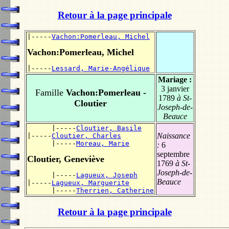
Retour à la page principale
|-----
Vachon:Pomerleau, Michel
Vachon:Pomerleau, Michel
|-----
Lessard, Marie-Angélique
Mariage :
3 janvier
Famille
Vachon:Pomerleau -
1789
à St-
Cloutier
Joseph-de-
Beauce
      |-----
Cloutier, Basile
Naissance
|-----
Cloutier, Charles
      |-----
Moreau, Marie
:
6
septembre
Cloutier, Geneviève
1769
à St-
Joseph-de-
      |-----
Lagueux, Joseph
Beauce
|-----
Lagueux, Marguerite
      |-----
Therrien, Catherine
Retour à la page principale