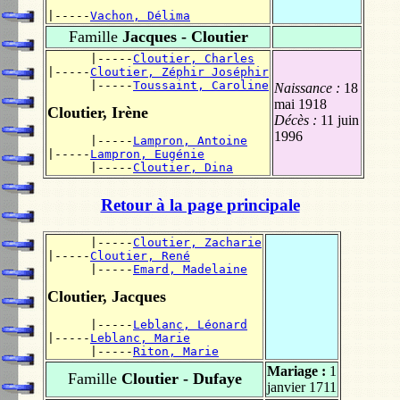
|-----
Vachon, Délima
Famille
Jacques - Cloutier
      |-----
Cloutier, Charles
|-----
Cloutier, Zéphir Joséphir
      |-----
Toussaint, Caroline
Naissance :
18
mai 1918
Cloutier, Irène
Décès :
11 juin
1996
      |-----
Lampron, Antoine
|-----
Lampron, Eugénie
      |-----
Cloutier, Dina
Retour à la page principale
      |-----
Cloutier, Zacharie
|-----
Cloutier, René
      |-----
Emard, Madelaine
Cloutier, Jacques
      |-----
Leblanc, Léonard
|-----
Leblanc, Marie
      |-----
Riton, Marie
Mariage :
1
Famille
Cloutier - Dufaye
janvier 1711