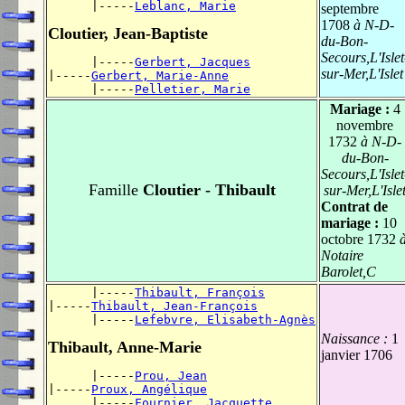
      |-----
Leblanc, Marie
septembre
1708
à N-D-
Cloutier, Jean-Baptiste
du-Bon-
Secours,L'Islet
      |-----
Gerbert, Jacques
sur-Mer,L'Islet
|-----
Gerbert, Marie-Anne
      |-----
Pelletier, Marie
Mariage :
4
novembre
1732
à N-D-
du-Bon-
Secours,L'Islet
Famille
Cloutier - Thibault
sur-Mer,L'Isle
Contrat de
mariage :
10
octobre 1732
Notaire
Barolet,C
      |-----
Thibault, François
|-----
Thibault, Jean-François
      |-----
Lefebvre, Elisabeth-Agnès
Naissance :
1
Thibault, Anne-Marie
janvier 1706
      |-----
Prou, Jean
|-----
Proux, Angélique
      |-----
Fournier, Jacquette