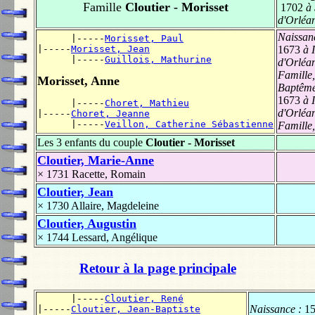
Famille
Cloutier - Morisset
1702
à 
d'Orléa
Naissan
      |-----
Morisset, Paul
|-----
Morisset, Jean
1673
à I
      |-----
Guillois, Mathurine
d'Orléan
Famille
Morisset, Anne
Baptêm
1673
à I
      |-----
Choret, Mathieu
d'Orléan
|-----
Choret, Jeanne
      |-----
Veillon, Catherine Sébastienne
Famille
Les 3 enfants du couple
Cloutier - Morisset
Cloutier, Marie-Anne
× 1731
Racette, Romain
Cloutier, Jean
× 1730
Allaire, Magdeleine
Cloutier, Augustin
× 1744
Lessard, Angélique
Retour à la page principale
      |-----
Cloutier, René
Naissance :
1
|-----
Cloutier, Jean-Baptiste