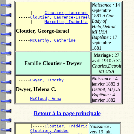
Naissance :
14
septembre
      |-----
Cloutier, Laurence
1881
à Our
|-----
Cloutier, Laurence-Israël
Lady of
      |-----
Marcotte, Isabella
Help,Detroit
Cloutier, George-Israel
MI USA
Baptême :
17
|-----
McCarthy, Catherine
septembre
1881
Mariage :
27
avril 1910
à St-
Famille
Cloutier - Dwyer
Charles,Detroit
MI USA
Naissance :
4
|-----
Dwyer, Timothy
janvier 1882
à
Dwyer, Helena C.
Detroit, MI,US
Baptême :
4
|-----
McCloud, Anna
janvier 1882
Retour à la page principale
      |-----
Cloutier, Frédéric
Naissance :
|-----
Cloutier, Amédée
vers 19 juin