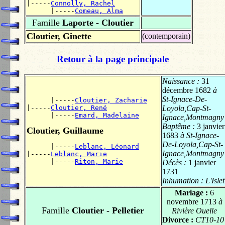
|-----
Connolly, Rachel
      |-----
Comeau, Alma
Famille
Laporte - Cloutier
Cloutier, Ginette
(contemporain)
Retour à la page principale
Naissance :
31
décembre 1682
à
St-Ignace-De-
      |-----
Cloutier, Zacharie
|-----
Cloutier, René
Loyola,Cap-St-
      |-----
Emard, Madelaine
Ignace,Montmagny
Baptême :
3 janvier
Cloutier, Guillaume
1683
à St-Ignace-
De-Loyola,Cap-St-
      |-----
Leblanc, Léonard
Ignace,Montmagny
|-----
Leblanc, Marie
      |-----
Riton, Marie
Décès :
1 janvier
1731
Inhumation :
L'Islet
Mariage :
6
novembre 1713
à
Famille
Cloutier - Pelletier
Rivière Ouelle
Divorce :
CT10-10