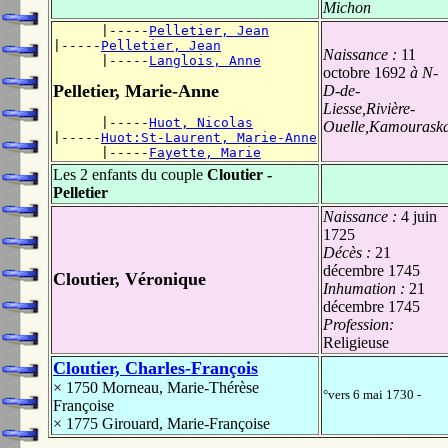
Michon
      |-----
Pelletier, Jean
|-----
Pelletier, Jean
Naissance :
11
      |-----
Langlois, Anne
octobre 1692
à N-
Pelletier, Marie-Anne
D-de-
Liesse,Rivière-
      |-----
Huot, Nicolas
Ouelle,Kamourask
|-----
Huot:St-Laurent, Marie-Anne
      |-----
Fayette, Marie
Les 2 enfants du couple
Cloutier -
Pelletier
Naissance :
4 juin
1725
Décès :
21
décembre 1745
Cloutier, Véronique
Inhumation :
21
décembre 1745
Profession:
Religieuse
Cloutier, Charles-François
× 1750
Morneau, Marie-Thérèse
°vers 6 mai 1730 -
Françoise
× 1775
Girouard, Marie-Françoise