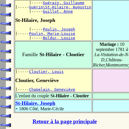
      |-----
Guérain, Guillaume
|-----
Guérin\St-Hilaire, Augustin
      |-----
Guillot, Anne
St-Hilaire, Joseph
      |-----
Poulin, Joseph
|-----
Poulin, Marie-Louise
      |-----
Bolduc, Louise
Mariage :
10
septembre 1781
à
Famille
St-Hilaire - Cloutier
La-Visitation-de-N
D,Château-
Richer,Montmorenc
|-----
Cloutier, Louis
Cloutier, Geneviève
|-----
Chapelain, Geneviève
L'enfant du couple
St-Hilaire - Cloutier
St-Hilaire, Joseph
× 1806
Côté, Marie-Cécile
Retour à la page principale