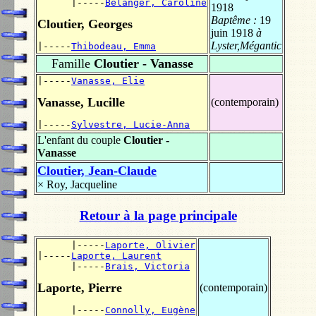
      |-----
Bélanger, Caroline
1918
Baptême :
19
Cloutier, Georges
juin 1918
à
Lyster,Mégantic
|-----
Thibodeau, Emma
Famille
Cloutier - Vanasse
|-----
Vanasse, Elie
Vanasse, Lucille
(contemporain)
|-----
Sylvestre, Lucie-Anna
L'enfant du couple
Cloutier -
Vanasse
Cloutier, Jean-Claude
×
Roy, Jacqueline
Retour à la page principale
      |-----
Laporte, Olivier
|-----
Laporte, Laurent
      |-----
Brais, Victoria
Laporte, Pierre
(contemporain)
      |-----
Connolly, Eugène