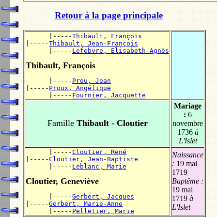
Retour à la page principale
      |-----
Thibault, François
|-----
Thibault, Jean-François
      |-----
Lefebvre, Elisabeth-Agnès
Thibault, François
      |-----
Prou, Jean
|-----
Proux, Angélique
      |-----
Fournier, Jacquette
Mariage
:
6
Famille
Thibault - Cloutier
novembre
1736
à
L'Islet
      |-----
Cloutier, René
Naissance
|-----
Cloutier, Jean-Baptiste
:
19 mai
      |-----
Leblanc, Marie
1719
Cloutier, Geneviève
Baptême :
19 mai
      |-----
Gerbert, Jacques
1719
à
|-----
Gerbert, Marie-Anne
L'Islet
      |-----
Pelletier, Marie