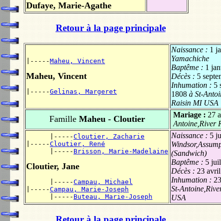
Dufaye, Marie-Agathe
Retour à la page principale
Naissance :
1 j
Yamachiche
|-----
Maheu, Vincent
Baptême :
1 ja
Maheu, Vincent
Décès :
5 septe
Inhumation :
5 
|-----
Gelinas, Margeret
1808
à St-Antoi
Raisin MI USA
Mariage :
27 a
Famille
Maheu - Cloutier
Antoine,River 
Naissance :
5 j
      |-----
Cloutier, Zacharie
|-----
Cloutier, René
Windsor,Assum
      |-----
Brisson, Marie-Madelaine
(Sandwich)
Baptême :
5 jui
Cloutier, Jane
Décès :
23 avri
Inhumation :
23
      |-----
Campau, Michael
St-Antoine,Rive
|-----
Campau, Marie-Joseph
      |-----
Buteau, Marie-Joseph
USA
Retour à la page principale