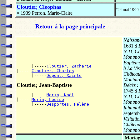
Cloutier, Cléophas
°24 mai 1900 
× 1939
Perron, Marie-Claire
Retour à la page principale
Naissan
1681
à L
N-D, Ch
Montmo
Baptêm
      |-----
Cloutier, Zacharie
à La Vis
|-----
Cloutier, Charles
Château
      |-----
Dupont, Xainte
Montmo
Cloutier, Jean-Baptiste
Décès :
1745
à L
      |-----
Morin, Noël
N-D, Ch
|-----
Morin, Louise
Montmo
      |-----
Desportes, Hélène
Inhumat
septemb
Visitati
Château
Montmo
Mariag