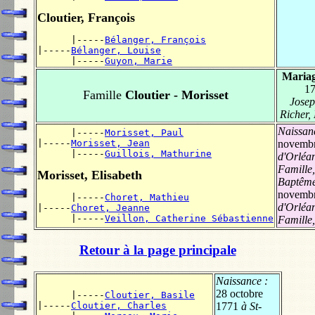
Cloutier, François
      |-----
Bélanger, François
|-----
Bélanger, Louise
      |-----
Guyon, Marie
Mariag
1
Famille
Cloutier - Morisset
Josep
Richer,
Naissan
      |-----
Morisset, Paul
|-----
Morisset, Jean
novemb
      |-----
Guillois, Mathurine
d'Orléan
Famille
Morisset, Elisabeth
Baptêm
novemb
      |-----
Choret, Mathieu
d'Orléan
|-----
Choret, Jeanne
      |-----
Veillon, Catherine Sébastienne
Famille
Retour à la page principale
Naissance :
28 octobre
      |-----
Cloutier, Basile
|-----
Cloutier, Charles
1771
à St-