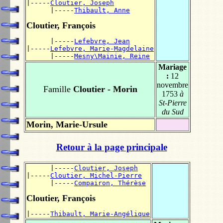
|-----
Cloutier, Joseph
      |-----
Thibault, Anne
Cloutier, François
      |-----
Lefebvre, Jean
|-----
Lefebvre, Marie-Magdelaine
      |-----
Mesny\Mainie, Reine
Mariage
:
12
novembre
Famille
Cloutier - Morin
1753
à
St-Pierre
du Sud
Morin, Marie-Ursule
Retour à la page principale
      |-----
Cloutier, Joseph
|-----
Cloutier, Michel-Pierre
      |-----
Compairon, Thérèse
Cloutier, François
|-----
Thibault, Marie-Angélique