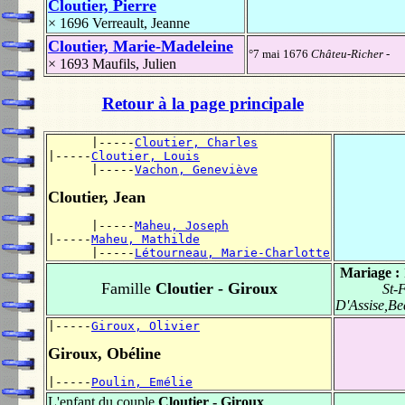
Cloutier, Pierre
× 1696
Verreault, Jeanne
Cloutier, Marie-Madeleine
°7 mai 1676
Châteu-Richer
-
× 1693
Maufils, Julien
Retour à la page principale
      |-----
Cloutier, Charles
|-----
Cloutier, Louis
      |-----
Vachon, Geneviève
Cloutier, Jean
      |-----
Maheu, Joseph
|-----
Maheu, Mathilde
      |-----
Létourneau, Marie-Charlotte
Mariage :
Famille
Cloutier - Giroux
St-
D'Assise,Be
|-----
Giroux, Olivier
Giroux, Obéline
|-----
Poulin, Emélie
L'enfant du couple
Cloutier - Giroux