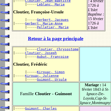
|-----
Cloutier, Jean-Baptiste
:
4 février
      |-----
Leblanc, Marie
1726
à
L'Islet
Cloutier, Françoise-Ursule
Baptême :
15 février
      |-----
Gerbert, Jacques
1726
à
|-----
Gerbert, Marie-Anne
      |-----
Pelletier, Marie
L'Islet
Retour à la page principale
      |-----
Cloutier, Chrysostome
|-----
Cloutier, Joseph
      |-----
Aubut, Françoise
Cloutier, Frédéric
      |-----
Kirouac, Simon
|-----
Kirouac, Julienne
      |-----
Guimont, Ursule
Mariage :
14
février 1843
à St-
Famille
Cloutier - Guimont
Ignace-De-
Loyola,Cap-St-
Ignace,Montmagny
|-----
Guimont, Charles