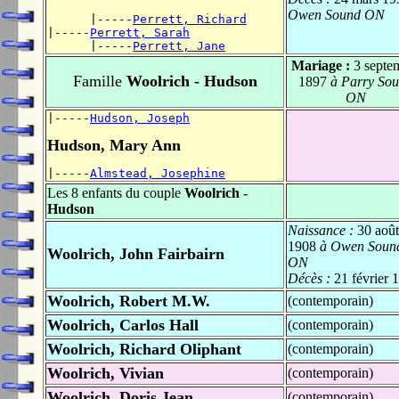
Owen Sound ON
      |-----
Perrett, Richard
|-----
Perrett, Sarah
      |-----
Perrett, Jane
Mariage :
3 septe
Famille
Woolrich - Hudson
1897
à Parry So
ON
|-----
Hudson, Joseph
Hudson, Mary Ann
|-----
Almstead, Josephine
Les 8 enfants du couple
Woolrich -
Hudson
Naissance :
30 août
1908
à Owen Soun
Woolrich, John Fairbairn
ON
Décès :
21 février 
Woolrich, Robert M.W.
(contemporain)
Woolrich, Carlos Hall
(contemporain)
Woolrich, Richard Oliphant
(contemporain)
Woolrich, Vivian
(contemporain)
Woolrich, Doris Jean
(contemporain)