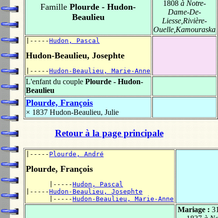
1808
à Notre-
Famille
Plourde - Hudon-
Dame-De-
Beaulieu
Liesse,Rivière-
Ouelle,Kamouraska
|-----
Hudon, Pascal
Hudon-Beaulieu, Josephte
|-----
Hudon-Beaulieu, Marie-Anne
L'enfant du couple
Plourde - Hudon-
Beaulieu
Plourde, François
× 1837
Hudon-Beaulieu, Julie
Retour à la page principale
|-----
Plourde, André
Plourde, François
      |-----
Hudon, Pascal
|-----
Hudon-Beaulieu, Josephte
      |-----
Hudon-Beaulieu, Marie-Anne
Mariage :
31