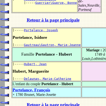
de-
      |-----
Guerrier\Guerye, Bonne
Sales,Neuville,
Portneuf
Retour à la page principale
|-----
Portelance, Joseph
Portelance, Isidore
|-----
Gautreau\Gautron, Marie-Jeanne
Mariage :
20
Famille
Portelance - Hubert
1749
à 
Louis,Lotbinièr
|-----
Hubert, Jean
Hubert, Marguerite
|-----
Delaunay, Marie-Catherine
L'enfant du couple
Portelance - Hubert
Portelance, François
× 1780
Brunet, Marie-Josette
Retour à la page principale