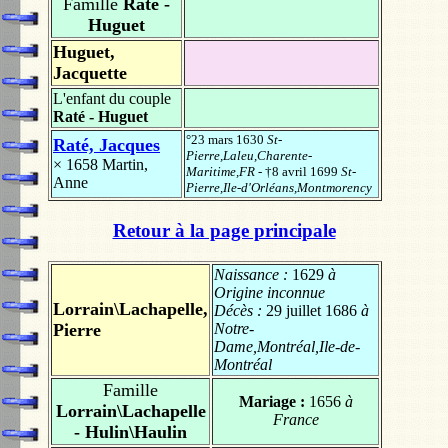
Famille
Raté -
Huguet
Huguet,
Jacquette
L'enfant du couple
Raté - Huguet
°23 mars 1630
St-
Raté, Jacques
Pierre,Laleu,Charente-
× 1658
Martin,
Maritime,FR
- †8 avril 1699
St-
Anne
Pierre,Ile-d'Orléans,Montmorency
Retour à la page principale
Naissance :
1629
à
Origine inconnue
Lorrain\Lachapelle,
Décès :
29 juillet 1686
à
Pierre
Notre-
Dame,Montréal,Ile-de-
Montréal
Famille
Mariage :
1656
à
Lorrain\Lachapelle
France
- Hulin\Haulin