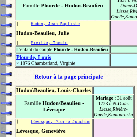
1837
à No
Famille
Plourde - Hudon-Beaulieu
Dame-D
Liesse,Riv
Ouelle,Kamo
|-----
Hudon, Jean-Baptiste
Hudon-Beaulieu, Julie
|-----
Miville, Thècle
L'enfant du couple
Plourde - Hudon-Beaulieu
Plourde, Louis
× 1876
Chamberland, Virginie
Retour à la page principale
Hudon\Beaulieu, Louis-Charles
Mariage :
31 août
Famille
Hudon\Beaulieu -
1723
à N-D-de-
Lévesque
Liesse,Rivière-
Ouelle,Kamouraska
|-----
Lévesque, Pierre-Joachim
Lévesque, Geneviève