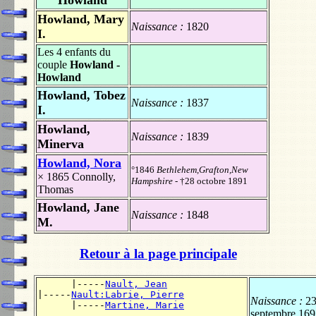
Howland, Mary
Naissance :
1820
I.
Les 4 enfants du
couple
Howland -
Howland
Howland, Tobez
Naissance :
1837
I.
Howland,
Naissance :
1839
Minerva
Howland, Nora
°1846
Bethlehem,Grafton,New
× 1865
Connolly,
Hampshire
- †28 octobre 1891
Thomas
Howland, Jane
Naissance :
1848
M.
Retour à la page principale
      |-----
Nault, Jean
|-----
Nault:Labrie, Pierre
Naissance :
2
      |-----
Martine, Marie
septembre 169