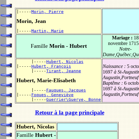
|-----
Morin, Pierre
Morin, Jean
|-----
Martin, Marie
Mariage :
18
novembre 1715
Famille
Morin - Hubert
Notre-
Dame,Québec,Qu
      |-----
Hubert, Nicolas
Naissance :
5 oct
|-----
Hubert, François
      |-----
Tirant, Jeanne
1697
à St-Augustin
Augustin,Portneuf
Hubert, Marie-Elisabeth
Baptême :
6 octob
1697
à St-Augustin
      |-----
Fauques, Jacques
Augustin,Portneuf
|-----
Foques, Geneviève
      |-----
Guerrier\Guerye, Bonne
Retour à la page principale
Hubert, Nicolas
Famille
Hubert -