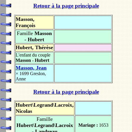
Retour à la page principale
Masson,
François
Famille
Masson
- Hubert
Hubert, Thérèse
L'enfant du couple
Masson - Hubert
Masson, Jean
× 1699
Greslon,
Anne
Retour à la page principale
Hubert\Legrand\Lacroix,
Nicolas
Famille
Hubert\Legrand\Lacroix
Mariage :
1653
- Landreau