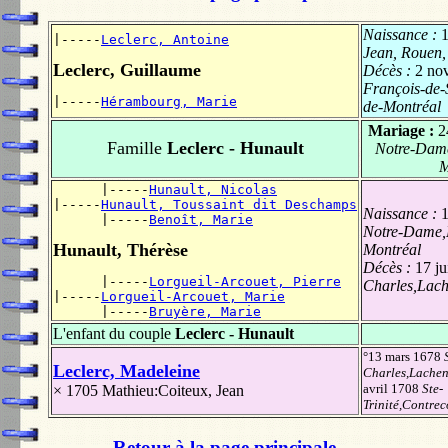
Naissance :
|-----
Leclerc, Antoine
Jean, Rouen
Leclerc, Guillaume
Décès :
2 no
François-de-S
|-----
Hérambourg, Marie
de-Montréal
Mariage :
2
Famille
Leclerc - Hunault
Notre-Dame
M
      |-----
Hunault, Nicolas
|-----
Hunault, Toussaint dit Deschamps
Naissance :
1
      |-----
Benoît, Marie
Notre-Dame,M
Hunault, Thérèse
Montréal
Décès :
17 ju
      |-----
Lorgueil-Arcouet, Pierre
Charles,Lach
|-----
Lorgueil-Arcouet, Marie
      |-----
Bruyère, Marie
L'enfant du couple
Leclerc - Hunault
°13 mars 1678
Leclerc, Madeleine
Charles,Lachen
avril 1708
Ste-
× 1705
Mathieu:Coiteux, Jean
Trinité,Contrec
Retour à la page principale