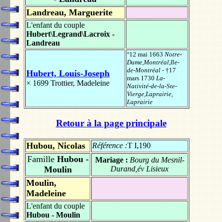
Landreau, Marguerite
L'enfant du couple
Hubert\Legrand\Lacroix -
Landreau
°12 mai 1663
Notre-
Dame,Montréal,Ile-
de-Montréal
- †17
Hubert, Louis-Joseph
mars 1730
La-
× 1699
Trottier, Madeleine
Nativité-de-la-Ste-
Vierge,Laprairie,
Laprairie
Retour à la page principale
Hubou, Nicolas
Référence :
T I,190
Famille
Hubou -
Mariage :
Bourg du Mesnil-
Moulin
Durand,év Lisieux
Moulin,
Madeleine
L'enfant du couple
Hubou - Moulin