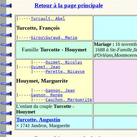
Retour à la page principale
|-----
Turcault, Abel
Turcotte, François
|-----
Girou\Guraud, Marie
Mariage :
16 novemb
Famille
Turcotte - Houymet
1688
à Ste-Famille,Il
d'Orléans,Montmoren
      |-----
Ouimet, Nicolas
|-----
Ouimet, Jean
      |-----
Perette, Nicayse
Houymet, Marguerite
      |-----
Gagnon, Jean
|-----
Gagnon, Renée
      |-----
Cauchon, Marguerite
L'enfant du couple
Turcotte -
Houymet
Turcotte, Augustin
× 1741
Jandron, Marguerite