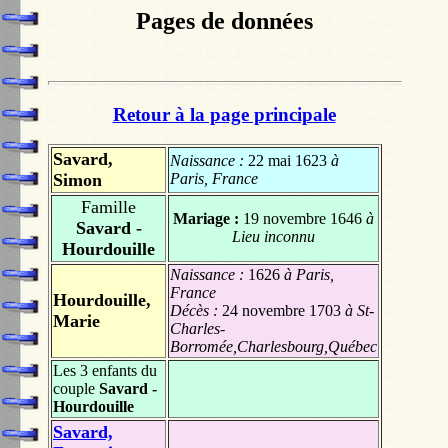
Pages de données
Retour à la page principale
Savard,
Naissance :
22 mai 1623
à
Simon
Paris, France
Famille
Mariage :
19 novembre 1646
à
Savard -
Lieu inconnu
Hourdouille
Naissance :
1626
à Paris,
France
Hourdouille,
Décès :
24 novembre 1703
à St-
Marie
Charles-
Borromée,Charlesbourg,Québec
Les 3 enfants du
couple
Savard -
Hourdouille
Savard,