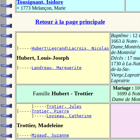
Tousignant, Isidore
× 1773
Melançon, Marie
Retour à la page principale
Baptême :
12 
1663
à Notre-
Dame,Montréal
|-----
Hubert\Legrand\Lacroix, Nicolas
de-Montréal
Hubert, Louis-Joseph
Décès :
17 ma
1730
à La-Nati
|-----
Landreau, Marguerite
de-la-Ste-
Vierge,Laprair
Laprairie
Mariage :
10
Famille
Hubert - Trottier
1699
à Notr
Dame de Mont
      |-----
Trotier, Jules
|-----
Trotier, Pierre
      |-----
Loyseau, Catherine
Trottier, Madeleine
|-----
Migaud, Suzanne