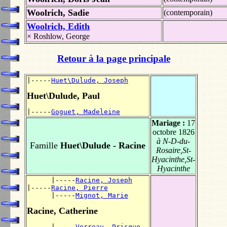
Woolrich, Sadie
(contemporain)
Woolrich, Edith
×
Roshlow, George
Retour à la page principale
|-----
Huet\Dulude, Joseph
Huet\Dulude, Paul
|-----
Goguet, Madeleine
Mariage :
17
octobre 1826
à N-D-du-
Famille
Huet\Dulude - Racine
Rosaire,St-
Hyacinthe,St-
Hyacinthe
      |-----
Racine, Joseph
|-----
Racine, Pierre
      |-----
Mignot, Marie
Racine, Catherine
      |-----
Verreau, Prisque