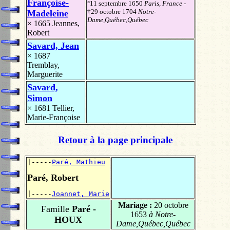
Françoise-
°11 septembre 1650
Paris, France
-
†29 octobre 1704
Notre-
Madeleine
Dame,Québec,Québec
× 1665
Jeannes,
Robert
Savard, Jean
× 1687
Tremblay,
Marguerite
Savard,
Simon
× 1681
Tellier,
Marie-Françoise
Retour à la page principale
|-----
Paré, Mathieu
Paré, Robert
|-----
Joannet, Marie
Mariage :
20 octobre
Famille
Paré -
1653
à Notre-
HOUX
Dame,Québec,Québec