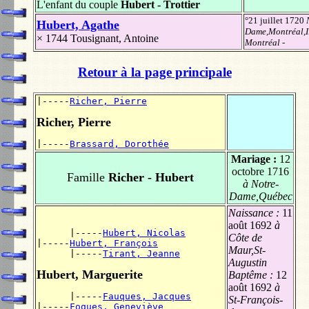
L'enfant du couple
Hubert - Trottier
°21 juillet 1720
Hubert, Agathe
Dame,Montréal,I
× 1744
Tousignant, Antoine
Montréal
-
Retour à la page principale
|-----
Richer, Pierre
Richer, Pierre
|-----
Brassard, Dorothée
Mariage :
12
octobre 1716
Famille
Richer - Hubert
à Notre-
Dame,Québec
Naissance :
11
août 1692
à
      |-----
Hubert, Nicolas
Côte de
|-----
Hubert, François
Maur,St-
      |-----
Tirant, Jeanne
Augustin
Hubert, Marguerite
Baptême :
12
août 1692
à
      |-----
Fauques, Jacques
St-François-
|-----
Foques, Geneviève