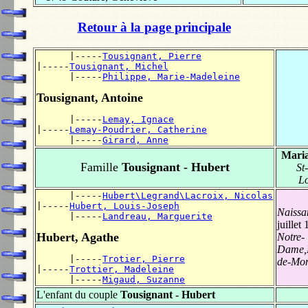
Retour à la page principale
      |-----
Tousignant, Pierre
|-----
Tousignant, Michel
      |-----
Philippe, Marie-Madeleine
Tousignant, Antoine
      |-----
Lemay, Ignace
|-----
Lemay-Poudrier, Catherine
      |-----
Girard, Anne
Maria
Famille
Tousignant - Hubert
St
Lo
      |-----
Hubert\Legrand\Lacroix, Nicolas
|-----
Hubert, Louis-Joseph
Naissa
      |-----
Landreau, Marguerite
juillet
Hubert, Agathe
Notre-
Dame,M
      |-----
Trotier, Pierre
de-Mon
|-----
Trottier, Madeleine
      |-----
Migaud, Suzanne
L'enfant du couple
Tousignant - Hubert