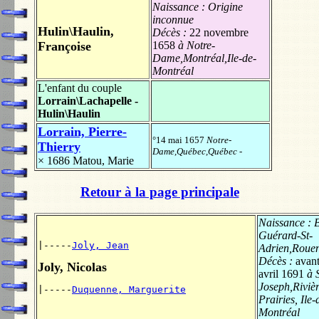
Naissance :
Origine
inconnue
Hulin\Haulin,
Décès :
22 novembre
Françoise
1658
à Notre-
Dame,Montréal,Ile-de-
Montréal
L'enfant du couple
Lorrain\Lachapelle -
Hulin\Haulin
Lorrain, Pierre-
°14 mai 1657
Notre-
Thierry
Dame,Québec,Québec
-
× 1686
Matou, Marie
Retour à la page principale
Naissance :
Guérard-St-
|-----
Joly, Jean
Adrien,Roue
Décès :
avan
Joly, Nicolas
avril 1691
à S
Joseph,Rivièr
|-----
Duquenne, Marguerite
Prairies, Ile-
Montréal