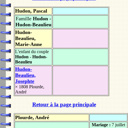
Hudon, Pascal
Famille
Hudon -
Hudon-Beaulieu
Hudon-
Beaulieu,
Marie-Anne
L'enfant du couple
Hudon - Hudon-
Beaulieu
Hudon-
Beaulieu,
Josephte
× 1808
Plourde,
André
Retour à la page principale
Plourde, André
Mariage :
7 juillet