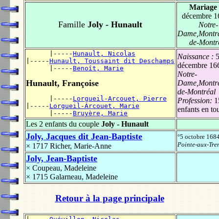
Mariage
décembre 1
Famille
Joly - Hunault
Notre-
Dame,Montréa
de-Montr
      |-----
Hunault, Nicolas
Naissance :
|-----
Hunault, Toussaint dit Deschamps
décembre 16
      |-----
Benoît, Marie
Notre-
Hunault, Françoise
Dame,Montréa
de-Montréal
      |-----
Lorgueil-Arcouet, Pierre
Profession:
1
|-----
Lorgueil-Arcouet, Marie
enfants en to
      |-----
Bruyère, Marie
Les 2 enfants du couple
Joly - Hunault
Joly, Jacques dit Jean-Baptiste
°5 octobre 168
Pointe-aux-Tre
× 1717
Richer, Marie-Anne
Joly, Jean-Baptiste
×
Coupeau, Madeleine
× 1715
Galarneau, Madeleine
Retour à la page principale