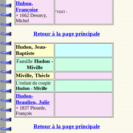
Hubou,
Françoise
°1643 -
× 1662
Desorcy,
Michel
Retour à la page principale
Hudon, Jean-
Baptiste
Famille
Hudon -
Miville
Miville, Thècle
L'enfant du couple
Hudon - Miville
Hudon-
Beaulieu, Julie
× 1837
Plourde,
François
Retour à la page principale