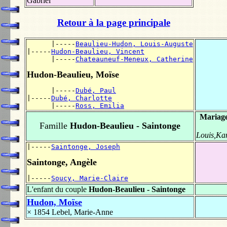
Gabriel
Retour à la page principale
      |-----
Beaulieu-Hudon, Louis-Auguste
|-----
Hudon-Beaulieu, Vincent
      |-----
Chateauneuf-Meneux, Catherine
Hudon-Beaulieu, Moïse
      |-----
Dubé, Paul
|-----
Dubé, Charlotte
      |-----
Ross, Emilia
Mariage
Famille
Hudon-Beaulieu - Saintonge
Louis,K
|-----
Saintonge, Joseph
Saintonge, Angèle
|-----
Soucy, Marie-Claire
L'enfant du couple
Hudon-Beaulieu - Saintonge
Hudon, Moïse
× 1854
Lebel, Marie-Anne