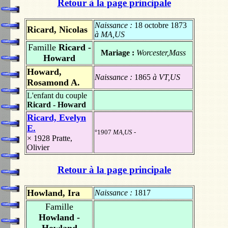
Retour à la page principale
Naissance :
18 octobre 1873
Ricard, Nicolas
à MA,US
Famille
Ricard -
Mariage :
Worcester,Mass
Howard
Howard,
Naissance :
1865
à VT,US
Rosamond A.
L'enfant du couple
Ricard - Howard
Ricard, Evelyn
E.
°1907
MA,US
-
× 1928
Pratte,
Olivier
Retour à la page principale
Howland, Ira
Naissance :
1817
Famille
Howland -
Howland