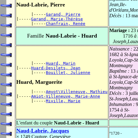
Naud-Labrie, Pierre
Jean,Ile-
d'Orléans,Mo
      |-----
Garand, Pierre
Décès :
13 ma
|-----
Garand, Marie-Thérèse
      |-----
Chanfrain, Renée
Mariage :
23 
Famille
Naud-Labrie - Huard
1716
à 
Joseph,Lauz
Naissance :
22
1682
à St-Igna
Loyola,Cap-St
      |-----
Huard, Marin
Montmagny
|-----
Huard-Desilets, Jean
Baptême :
13 
      |-----
Bouillet, Julienne
à St-Ignace-de
Huard, Marguerite
Loyola,Cap-St
Montmagny
      |-----
Amyot\Villeneuve, Mathieu
Décès :
3 juil
|-----
Amiot-Villeneuve, Marie-Anne
St-Joseph,Lau
      |-----
Miville, Marie
Inhumation :
9
1754
à St-
Joseph,Lauzon
L'enfant du couple
Naud-Labrie - Huard
Naud-Labrie, Jacques
°1720 -
× 1749
Couture, Geneviève