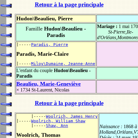
Retour à la page principale
Hudon\Beaulieu, Pierre
Mariage :
1 mai 17
Famille
Hudon\Beaulieu -
St-Pierre,Ile-
Paradis
d'Orléans,Montmore
|-----
Paradis, Pierre
Paradis, Marie-Claire
|-----
Miloy\Dumaine, Jeanne-Anne
L'enfant du couple
Hudon\Beaulieu -
Paradis
Beaulieu, Marie-Geneviève
× 1734
St-Laurent, Nicolas
Retour à la page principale
      |-----
Woolrich, James Henry
|-----
Woolrich, William Shaw
      |-----
Shaw, Ann
Naissance :
1868
à
Holland,Orléans,V
Woolrich, Thomas
Décès :
24 mars 19