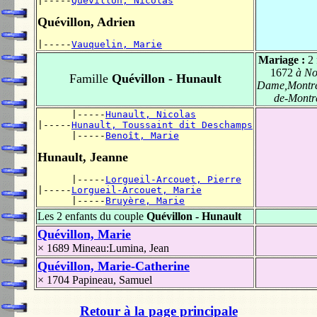
|-----
Quévillon, Nicolas
Quévillon, Adrien
|-----
Vauquelin, Marie
Mariage :
2 
1672
à No
Famille
Quévillon - Hunault
Dame,Montréa
de-Montr
      |-----
Hunault, Nicolas
|-----
Hunault, Toussaint dit Deschamps
      |-----
Benoît, Marie
Hunault, Jeanne
      |-----
Lorgueil-Arcouet, Pierre
|-----
Lorgueil-Arcouet, Marie
      |-----
Bruyère, Marie
Les 2 enfants du couple
Quévillon - Hunault
Quévillon, Marie
× 1689
Mineau:Lumina, Jean
Quévillon, Marie-Catherine
× 1704
Papineau, Samuel
Retour à la page principale