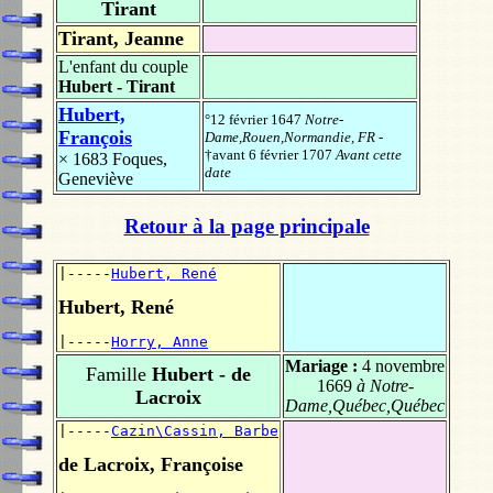
Tirant
Tirant, Jeanne
L'enfant du couple
Hubert - Tirant
Hubert,
°12 février 1647
Notre-
François
Dame,Rouen,Normandie, FR
-
†avant 6 février 1707
Avant cette
× 1683
Foques,
date
Geneviève
Retour à la page principale
|-----
Hubert, René
Hubert, René
|-----
Horry, Anne
Mariage :
4 novembre
Famille
Hubert - de
1669
à Notre-
Lacroix
Dame,Québec,Québec
|-----
Cazin\Cassin, Barbe
de Lacroix, Françoise