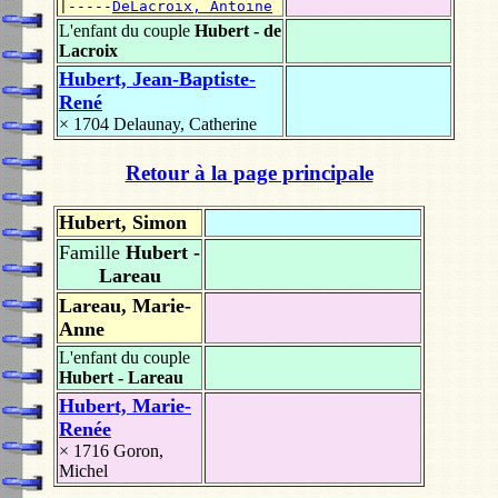
|-----
DeLacroix, Antoine
L'enfant du couple
Hubert - de
Lacroix
Hubert, Jean-Baptiste-
René
× 1704
Delaunay, Catherine
Retour à la page principale
Hubert, Simon
Famille
Hubert -
Lareau
Lareau, Marie-
Anne
L'enfant du couple
Hubert - Lareau
Hubert, Marie-
Renée
× 1716
Goron,
Michel