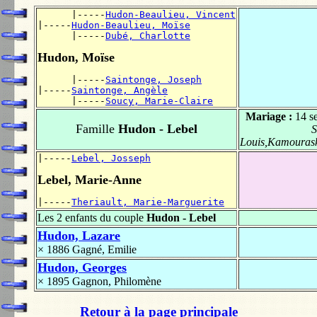
      |-----
Hudon-Beaulieu, Vincent
|-----
Hudon-Beaulieu, Moïse
      |-----
Dubé, Charlotte
Hudon, Moïse
      |-----
Saintonge, Joseph
|-----
Saintonge, Angèle
      |-----
Soucy, Marie-Claire
Mariage :
14 s
Famille
Hudon - Lebel
S
Louis,Kamouras
|-----
Lebel, Josseph
Lebel, Marie-Anne
|-----
Theriault, Marie-Marguerite
Les 2 enfants du couple
Hudon - Lebel
Hudon, Lazare
× 1886
Gagné, Emilie
Hudon, Georges
× 1895
Gagnon, Philomène
Retour à la page principale