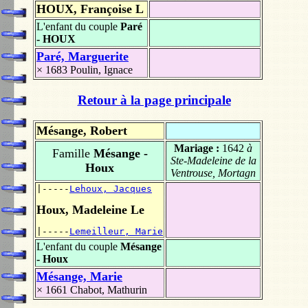
HOUX, Françoise L
L'enfant du couple
Paré
- HOUX
Paré, Marguerite
× 1683
Poulin, Ignace
Retour à la page principale
Mésange, Robert
Mariage :
1642
à
Famille
Mésange -
Ste-Madeleine de la
Houx
Ventrouse, Mortagn
|-----
Lehoux, Jacques
Houx, Madeleine Le
|-----
Lemeilleur, Marie
L'enfant du couple
Mésange
- Houx
Mésange, Marie
× 1661
Chabot, Mathurin