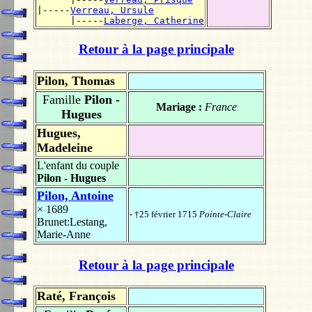
|-----
Verreau, Ursule
      |-----
Laberge, Catherine
Retour à la page principale
Pilon, Thomas
Famille
Pilon -
Mariage :
France
Hugues
Hugues,
Madeleine
L'enfant du couple
Pilon - Hugues
Pilon, Antoine
× 1689
- †25 février 1715
Pointe-Claire
Brunet:Lestang,
Marie-Anne
Retour à la page principale
Raté, François