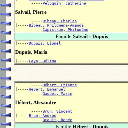
      |-----
Péloquin, Catherine
Salvail, Pierre
      |-----
Bibeau, Charles
|-----
Bibeau, Philomène-Amanda
      |-----
Capistran, Philomène
Famille
Salvail - Dupuis
|-----
Dupuis, Lionel
Dupuis, Maria
|-----
Caya, Délima
      |-----
Hébert, Etienne
|-----
Hébert, Emmanuel
      |-----
Gaudet, Marie
Hébert, Alexandre
      |-----
Brun, Vincent
|-----
Brun, Andrée
      |-----
Brault, Renée
Famille
Hébert - Dupuis