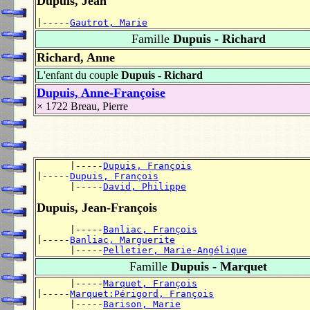
Dupuis, Jean
|-----
Gautrot, Marie
Famille
Dupuis - Richard
Richard, Anne
L'enfant du couple
Dupuis - Richard
Dupuis, Anne-Françoise
× 1722
Breau, Pierre
      |-----
Dupuis, François
|-----
Dupuis, François
      |-----
David, Philippe
Dupuis, Jean-François
      |-----
Banliac, François
|-----
Banliac, Marguerite
      |-----
Pelletier, Marie-Angélique
Famille
Dupuis - Marquet
      |-----
Marquet, François
|-----
Marquet:Périgord, François
      |-----
Barison, Marie