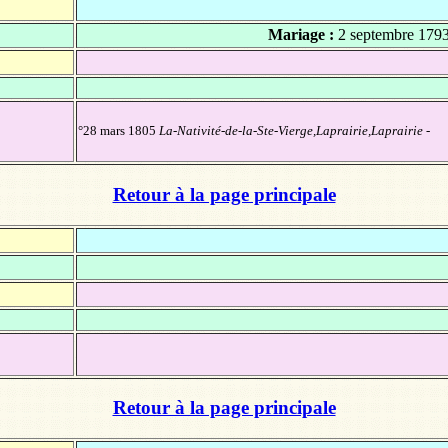
Mariage :
2 septembre 179
°28 mars 1805
La-Nativité-de-la-Ste-Vierge,Laprairie,Laprairie
-
Retour à la page principale
Retour à la page principale