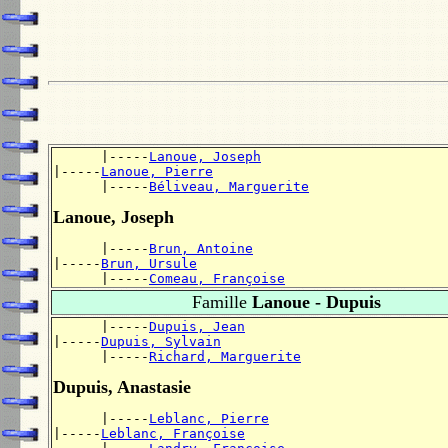
      |-----
Lanoue, Joseph
|-----
Lanoue, Pierre
      |-----
Béliveau, Marguerite
Lanoue, Joseph
      |-----
Brun, Antoine
|-----
Brun, Ursule
      |-----
Comeau, Françoise
Famille
Lanoue - Dupuis
      |-----
Dupuis, Jean
|-----
Dupuis, Sylvain
      |-----
Richard, Marguerite
Dupuis, Anastasie
      |-----
Leblanc, Pierre
|-----
Leblanc, Françoise