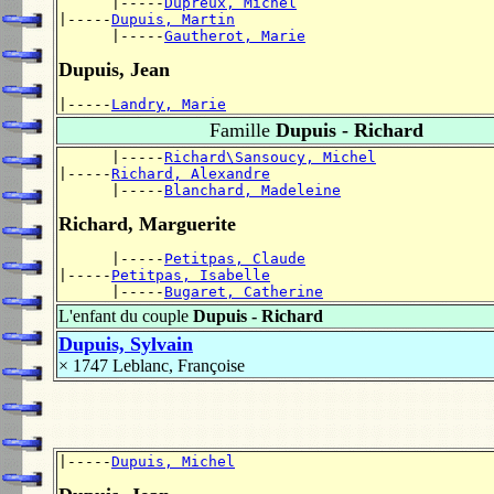
      |-----
Dupreux, Michel
|-----
Dupuis, Martin
      |-----
Gautherot, Marie
Dupuis, Jean
|-----
Landry, Marie
Famille
Dupuis - Richard
      |-----
Richard\Sansoucy, Michel
|-----
Richard, Alexandre
      |-----
Blanchard, Madeleine
Richard, Marguerite
      |-----
Petitpas, Claude
|-----
Petitpas, Isabelle
      |-----
Bugaret, Catherine
L'enfant du couple
Dupuis - Richard
Dupuis, Sylvain
× 1747
Leblanc, Françoise
|-----
Dupuis, Michel