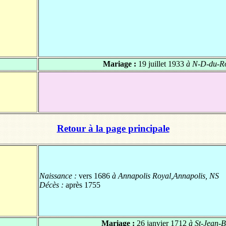
Mariage :
19 juillet 1933
à N-D-du-Ro
Retour à la page principale
Naissance :
vers 1686
à Annapolis Royal,Annapolis, NS
Décès :
après 1755
Mariage :
26 janvier 1712
à St-Jean-B