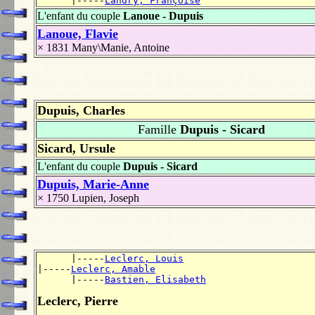
      |-----
Landry, Françoise
L'enfant du couple
Lanoue - Dupuis
Lanoue, Flavie
× 1831
Many\Manie, Antoine
Dupuis, Charles
Famille
Dupuis - Sicard
Sicard, Ursule
L'enfant du couple
Dupuis - Sicard
Dupuis, Marie-Anne
× 1750
Lupien, Joseph
      |-----
Leclerc, Louis
|-----
Leclerc, Amable
      |-----
Bastien, Elisabeth
Leclerc, Pierre