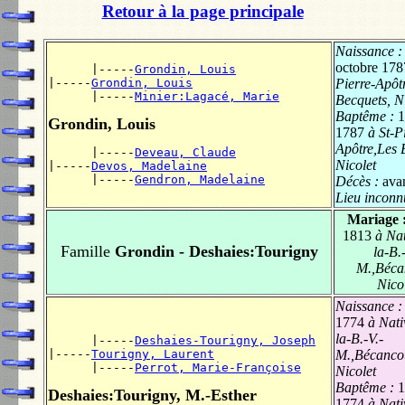
Retour à la page principale
Naissance 
octobre 178
      |-----
Grondin, Louis
|-----
Grondin, Louis
Pierre-Apôt
      |-----
Minier:Lagacé, Marie
Becquets, N
Baptême :
1
Grondin, Louis
1787
à St-Pi
Apôtre,Les 
      |-----
Deveau, Claude
Nicolet
|-----
Devos, Madelaine
      |-----
Gendron, Madelaine
Décès :
ava
Lieu inconn
Mariage 
1813
à Nat
Famille
Grondin - Deshaies:Tourigny
la-B.
M.,Béca
Nico
Naissance 
1774
à Nativ
la-B.-V.-
      |-----
Deshaies-Tourigny, Joseph
|-----
Tourigny, Laurent
M.,Bécanco
      |-----
Perrot, Marie-Françoise
Nicolet
Baptême :
1
Deshaies:Tourigny, M.-Esther
1774
à Nativ