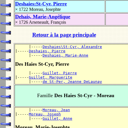
Deshaies:St-Cyr, Pierre
× 1722
Moreau, Josephte
Dehais, Marie-Angélique
× 1726
Arseneault, François
Retour à la page principale
      |-----
Deshaies\St-Cyr, Alexandre
|-----
Deshaies, Pierre
      |-----
Deshaies, Marie-Anne
Des Haies St-Cyr, Pierre
      |-----
Guillet, Pierre
|-----
Guillet, Marguerite
      |-----
de St-Per, Jeanne DeLaunay
Famille
Des Haies St-Cyr - Moreau
      |-----
Moreau, Jean
|-----
Moreau, Joseph
      |-----
Guillet, Anne
Moreau, Marie-Josephte