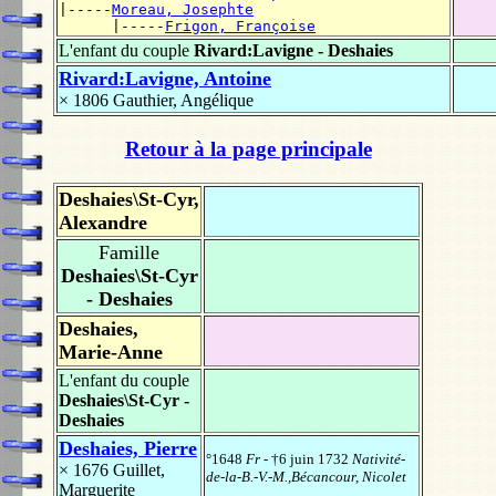
|-----
Moreau, Josephte
      |-----
Frigon, Françoise
L'enfant du couple
Rivard:Lavigne - Deshaies
Rivard:Lavigne, Antoine
× 1806
Gauthier, Angélique
Retour à la page principale
Deshaies\St-Cyr,
Alexandre
Famille
Deshaies\St-Cyr
- Deshaies
Deshaies,
Marie-Anne
L'enfant du couple
Deshaies\St-Cyr -
Deshaies
Deshaies, Pierre
°1648
Fr
- †6 juin 1732
Nativité-
× 1676
Guillet,
de-la-B.-V.-M.,Bécancour, Nicolet
Marguerite