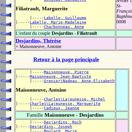
février 
St-
Filiatrault, Marguerite
François
Baptême
      |-----
Labelle, Guillaume
0008
|-----
Labelle, Marie-Madeleine
      |-----
Charbonneau, Anne
L'enfant du couple
Desjardins - Filiatrault
Desjardins, Thérèse
×
Maisonneuve, Antoine
Retour à la page principale
      |-----
Maisonneuve, Pierre
|-----
Maisonneuve, Jean-Baptiste
      |-----
Grenier\Nadeau, Anne-Élisabeth
Maisonneuve, Antoine
      |-----
Charles\Lajeunesse, Michel
|-----
Charles\Lajeunesse, Marguerite
      |-----
Cadieux, Jeanne
Famille
Maisonneuve - Desjardins
      |-----
Desjardins, Roch
|-----
Desjardins, Joseph
      |-----
Boulard, Marie