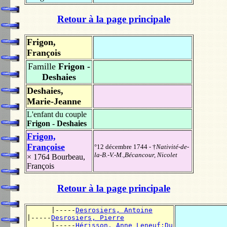
Retour à la page principale
Frigon,
François
Famille
Frigon -
Deshaies
Deshaies,
Marie-Jeanne
L'enfant du couple
Frigon - Deshaies
Frigon,
Françoise
°12 décembre 1744 - †
Nativité-de-
la-B.-V.-M.,Bécancour, Nicolet
× 1764
Bourbeau,
François
Retour à la page principale
      |-----
Desrosiers, Antoine
|-----
Desrosiers, Pierre
      |-----
Hérisson, Anne Leneuf:Du