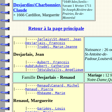
°1649
Isles,Senlis
-
Desjardins\Charbonnier,
†avant 1 février 1711
Claude
St-Joseph,Rivière-des-
Prairies, Ile-de-
× 1666
Cardillon, Marguerite
Montréal
Retour à la page principale
      |-----
Jarlais\St-Amant, Jean
|-----
Desjarlais, François
      |-----
Trudel, Marie-Jeanne
Naissance :
26 o
Desjarlais, Jean
St-Antoine-de-
Padoue,Louisevi
      |-----
Aubert, François
|-----
Aubé\Aubert, Catherine
      |-----
Tétu\Dutilly, Angélique
Mariage :
12 f
Famille
Desjarlais - Renaud
Notre-Dame,Qu
      |-----
Renaud\Canard, Michel
|-----
Renaud, Pierre
      |-----
Rhéaume, Marie
Renaud, Marguerite
      |-----
Gariépy, Louis