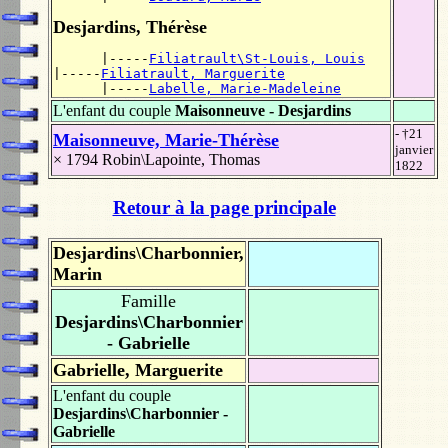
Desjardins, Thérèse
      |-----
Filiatrault\St-Louis, Louis
|-----
Filiatrault, Marguerite
      |-----
Labelle, Marie-Madeleine
L'enfant du couple
Maisonneuve - Desjardins
- †21
Maisonneuve, Marie-Thérèse
janvier
× 1794
Robin\Lapointe, Thomas
1822
Retour à la page principale
Desjardins\Charbonnier,
Marin
Famille
Desjardins\Charbonnier
- Gabrielle
Gabrielle, Marguerite
L'enfant du couple
Desjardins\Charbonnier -
Gabrielle