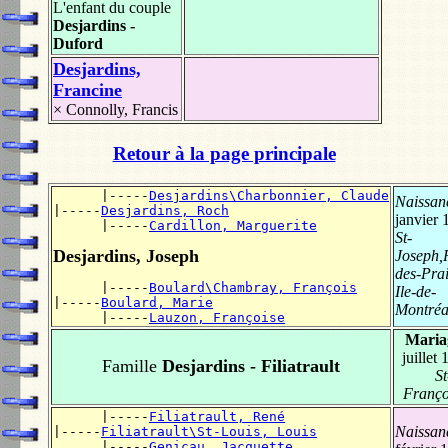
L'enfant du couple
Desjardins -
Duford
Desjardins,
Francine
×
Connolly, Francis
Retour à la page principale
      |-----
Desjardins\Charbonnier, Claude
Naissan
|-----
Desjardins, Roch
janvier 
      |-----
Cardillon, Marguerite
St-
Desjardins, Joseph
Joseph,R
des-Prai
      |-----
Boulard\Chambray, François
Ile-de-
|-----
Boulard, Marie
Montréa
      |-----
Lauzon, Françoise
Maria
juillet
Famille
Desjardins - Filiatrault
St
Françoi
      |-----
Filiatrault, René
Naissan
|-----
Filiatrault\St-Louis, Louis
      |-----
Genicau, Jacquette