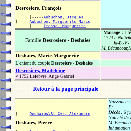
Desrosiers, François
      |-----
Aubuchon, Jacques
|-----
Aubuchon, Marguerite-Marie
      |-----
Itasse, Marguerite
Mariage :
1 fé
1723
à Nativit
Famille
Desrosiers - Deshaies
la-B.-V.-
M.,Bécancour,N
Deshaies, Marie-Marguerite
L'enfant du couple
Desrosiers - Deshaies
Desrosiers, Madeleine
× 1752
Lefebvre, Ange-Gabriel
Retour à la page principale
Naissance 
Fr
Décès :
6 j
|-----
Deshaies\St-Cyr, Alexandre
Nativité-de-
Deshaies, Pierre
M.,Bécancou
Inhumation