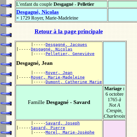
L'enfant du couple
Desgagné - Pelletier
Desgagné, Nicolas
× 1729
Royer, Marie-Madeleine
Retour à la page principale
      |-----
Desgagné, Jacques
|-----
Desgagné, Nicolas
      |-----
Pelletier, Geneviève
Desgagné, Jean
      |-----
Royer, Jean
|-----
Royer, Marie-Madeleine
      |-----
Dumont, Catherine Marie
Mariage :
6 octobre
1765
à
Famille
Desgagné - Savard
Not A
Crespin,
Charlevoix
      |-----
Savard, Joseph
|-----
Savard, Pierre
      |-----
Morel, Marie-Josèphe