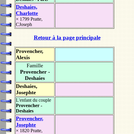
Deshaies,
Charlotte
× 1799
Pratte,
CJoseph
Retour à la page principale
Provencher,
Alexis
Famille
Provencher -
Deshaies
Deshaies,
Josephte
L'enfant du couple
Provencher -
Deshaies
Provencher,
Josephte
× 1820
Pratte,