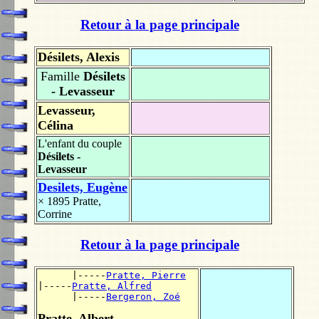
Retour à la page principale
Désilets, Alexis
Famille
Désilets
- Levasseur
Levasseur,
Célina
L'enfant du couple
Désilets -
Levasseur
Desilets, Eugène
× 1895
Pratte,
Corrine
Retour à la page principale
      |-----
Pratte, Pierre
|-----
Pratte, Alfred
      |-----
Bergeron, Zoé
Pratte, Albert