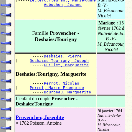
|-----
Leclerc:Fleurant, Marie-Anne
      |-----
Aubuchon, Jeanne
B.-V.-
M.,Bécancour,
Nicolet
Mariage :
15
février 1762
à
Famille
Provencher -
Nativité-de-la-
Deshaies:Tourigny
B.-V.-
M.,Bécancour,
Nicolet
      |-----
Deshaies, Pierre
|-----
Deshaies-Tourigny, Joseph
      |-----
Guillet, Marguerite
Deshaies:Tourigny, Marguerite
      |-----
Perrot, Nicolas
|-----
Perrot, Marie-Françoise
      |-----
Bourbeau, Marguerite
L'enfant du couple
Provencher -
Deshaies:Tourigny
°6 janvier 1764
Nativité-de-la-
Provencher, Josephte
B.-V.-
× 1782
Poisson, Antoine
M.,Bécancour,
Nicolet
-