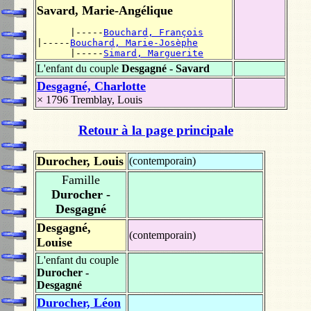
Savard, Marie-Angélique
      |-----
Bouchard, François
|-----
Bouchard, Marie-Josèphe
      |-----
Simard, Marguerite
L'enfant du couple
Desgagné - Savard
Desgagné, Charlotte
× 1796
Tremblay, Louis
Retour à la page principale
Durocher, Louis
(contemporain)
Famille
Durocher -
Desgagné
Desgagné,
(contemporain)
Louise
L'enfant du couple
Durocher -
Desgagné
Durocher, Léon