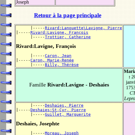
Joseph
Retour à la page principale
      |-----
Rivard:Lanouette\Lavigne, Pierre
|-----
Rivard:Lavigne, François
      |-----
Trottier, Catherine
Rivard:Lavigne, François
      |-----
Caron, Jean
|-----
Caron, Marie-Renée
      |-----
Billy, Thérèse
Mari
:
2
janv
Famille
Rivard:Lavigne - Deshaies
175
C
Lepro
      |-----
Deshaies, Pierre
|-----
Deshaies:St-Cyr, Pierre
      |-----
Guillet, Marguerite
Deshaies, Josephte
      |-----
Moreau, Joseph