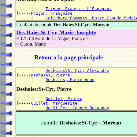
      |-----
Frigon, François L'Espagnol
|-----
Frigon, Françoise
      |-----
Lefrebvre:Chamois, Marie-Claude-Madel
L'enfant du couple
Des Haies St-Cyr - Moreau
Des Haies St-Cyr, Marie-Josephte
× 1753
Rivard de La Vigne, François
×
Caron, Marie
Retour à la page principale
      |-----
Deshaies\St-Cyr, Alexandre
|-----
Deshaies, Pierre
      |-----
Deshaies, Marie-Anne
Deshaies:St-Cyr, Pierre
      |-----
Guillet, Pierre
|-----
Guillet, Marguerite
      |-----
de St-Per, Jeanne DeLaunay
Famille
Deshaies:St-Cyr - Moreau