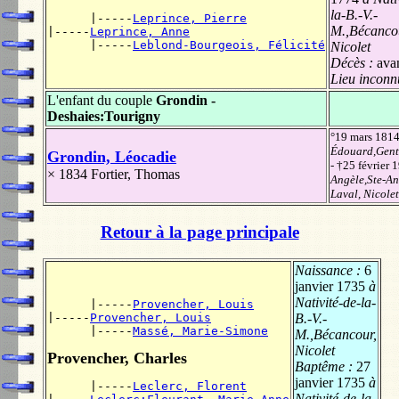
la-B.-V.-
      |-----
Leprince, Pierre
M.,Bécanco
|-----
Leprince, Anne
      |-----
Leblond-Bourgeois, Félicité
Nicolet
Décès :
ava
Lieu inconn
L'enfant du couple
Grondin -
Deshaies:Tourigny
°19 mars 181
Édouard,Genti
Grondin, Léocadie
- †25 février
× 1834
Fortier, Thomas
Angèle,Ste-An
Laval, Nicolet
Retour à la page principale
Naissance :
6
janvier 1735
à
Nativité-de-la-
      |-----
Provencher, Louis
|-----
Provencher, Louis
B.-V.-
      |-----
Massé, Marie-Simone
M.,Bécancour,
Nicolet
Provencher, Charles
Baptême :
27
janvier 1735
à
      |-----
Leclerc, Florent
Nativité-de-la-