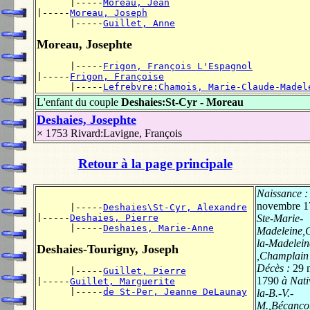
      |-----
Moreau, Jean
|-----
Moreau, Joseph
      |-----
Guillet, Anne
Moreau, Josephte
      |-----
Frigon, François L'Espagnol
|-----
Frigon, Françoise
      |-----
Lefrebvre:Chamois, Marie-Claude-Madel
L'enfant du couple
Deshaies:St-Cyr - Moreau
Deshaies, Josephte
× 1753
Rivard:Lavigne, François
Retour à la page principale
Naissance 
novembre 1
      |-----
Deshaies\St-Cyr, Alexandre
|-----
Deshaies, Pierre
Ste-Marie-
      |-----
Deshaies, Marie-Anne
Madeleine,
la-Madelein
Deshaies-Tourigny, Joseph
,Champlain
Décès :
29 
      |-----
Guillet, Pierre
1790
à Nativ
|-----
Guillet, Marguerite
      |-----
de St-Per, Jeanne DeLaunay
la-B.-V.-
M.,Bécancou