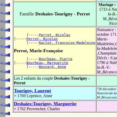
Mariage :
1733
à Nat
Famille
Deshaies-Tourigny - Perrot
la-B.
M.,Béca
Nico
Naissance 
octobre 171
      |-----
Perrot, Nicolas
|-----
Perrot, Nicolas
Marie-
      |-----
Raclot, Françoise-Madeleine
Madeleine,
la-Madelein
Perrot, Marie-Françoise
,Champlain
Décès :
6 ja
      |-----
Bourbeau, Pierre
1790
à Nativ
|-----
Bourbeau, Marguerite
      |-----
Besnard, Anne
la-B.-V.-
M.,Bécancou
Les 2 enfants du couple
Deshaies-Tourigny -
Perrot
°28 décembre
Tourigny, Laurent
Nativité-de-la
× 1769
Leprince, Anne
M.,Bécancour,
Deshaies:Tourigny, Marguerite
× 1762
Provencher, Charles