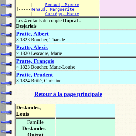
      |-----
Renaud, Pierre
|-----
Renaud, Marguerite
      |-----
Gariépy, Marie
Les 4 enfants du couple
Duprat -
Desjarlais
Pratte, Albert
× 1823
Boucher, Tharsile
Pratte, Alexis
× 1820
Lescadre, Marie
Pratte, François
× 1823
Boucher, Marie-Louise
Pratte, Prudent
× 1824
Brûlé, Christine
Retour à la page principale
Deslandes,
Louis
Famille
Deslandes -
Quétat