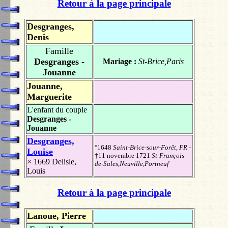
Retour à la page principale
Desgranges,
Denis
Famille
Desgranges -
Mariage :
St-Brice,Paris
Jouanne
Jouanne,
Marguerite
L'enfant du couple
Desgranges -
Jouanne
Desgranges,
°1648
Saint-Brice-sour-Forêt, FR
-
Louise
†11 novembre 1721
St-François-
× 1669
Delisle,
de-Sales,Neuville,Portneuf
Louis
Retour à la page principale
Lanoue, Pierre