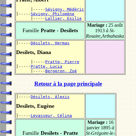
      |-----
Sévigny, Médéric
|-----
Sévigny, Philomène
      |-----
Lallier, Exilie
Mariage :
25 août
Famille
Pratte - Desilets
1913
à St-
Rosaire,Arthabaska
|-----
Désilets, Hermas
Desilets, Diana
      |-----
Pratte, Pierre
|-----
Pratte, Lucia
      |-----
Bergeron, Zoé
Retour à la page principale
|-----
Désilets, Alexis
Desilets, Eugène
|-----
Levasseur, Célina
Mariage :
16
janvier 1895
à
Famille
Desilets - Pratte
St-Grégoire-le-