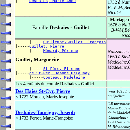
|-----
Deshaies, Marie-Anne
1732
à Nativ
B.-V.-M.,Bé
Nicolet
Mariage 
1676
à Nati
Famille
Deshaies - Guillet
B-V-M,Bé
Nico
      |-----
Guillemot\Guillet, François
|-----
Guillet, Pierre
      |-----
Ménard, Périnne
Naissance 
1660
à Ste-
Guillet, Marguerite
Madeleine,C
Madeleine,
      |-----
St-Père, Etienne
|-----
de St-Per, Jeanne DeLaunay
      |-----
Couteau, Madeleine
Les 4 enfants du couple
Deshaies - Guillet
Des Haies St-Cyr, Pierre
°vers 1695
In
au Québec
-
× 1722
Moreau, Marie-Josephte
°19 novembr
Marie-Madele
Deshaies-Tourigny, Joseph
de-la-Madele
,Champlain
- 
× 1733
Perrot, Marie-Françoise
1790
Nativité
M.,Bécancour,