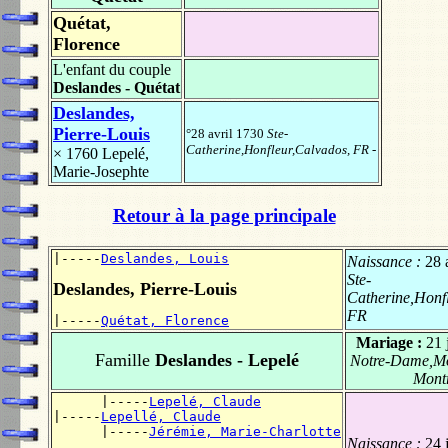
Quétat,
Florence
L'enfant du couple
Deslandes - Quétat
Deslandes,
Pierre-Louis
°28 avril 1730
Ste-
Catherine,Honfleur,Calvados, FR
-
× 1760
Lepelé,
Marie-Josephte
Retour à la page principale
|-----
Deslandes, Louis
Naissance :
28 
Ste-
Deslandes, Pierre-Louis
Catherine,Honf
FR
|-----
Quétat, Florence
Mariage :
21 
Famille
Deslandes - Lepelé
Notre-Dame,Mon
Mont
      |-----
Lepelé, Claude
|-----
Lepellé, Claude
      |-----
Jérémie, Marie-Charlotte
Naissance :
24 