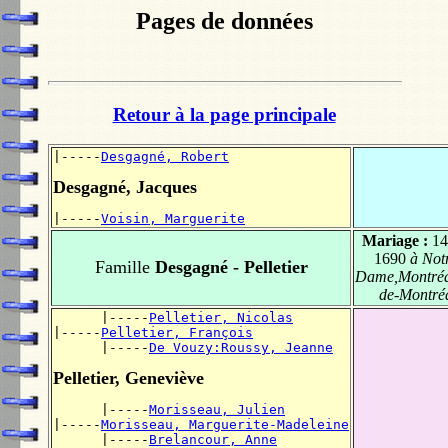
Pages de données
Retour à la page principale
|-----
Desgagné, Robert
Desgagné, Jacques
|-----
Voisin, Marguerite
Mariage :
14
1690
à Notr
Famille
Desgagné - Pelletier
Dame,Montréal
de-Montré
      |-----
Pelletier, Nicolas
|-----
Pelletier, François
      |-----
De Vouzy:Roussy, Jeanne
Pelletier, Geneviève
      |-----
Morisseau, Julien
|-----
Morisseau, Marguerite-Madeleine
      |-----
Brelancour, Anne