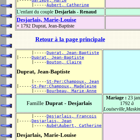
|-----
Gariépy, Marie
      |-----
Aubert, Catherine
L'enfant du couple
Desjarlais - Renaud
Desjarlais, Marie-Louise
× 1792
Duprat, Jean-Baptiste
Retour à la page principale
      |-----
Duprat, Jean-Baptiste
|-----
Duprat, Jean-Baptiste
      |-----
Bouton, Claire
Duprat, Jean-Baptiste
      |-----
St-Per:Champoux, Jean
|-----
St-Per:Champoux, Madeleine
      |-----
Bourbeau, Marie-Anne
Mariage :
23 jan
Famille
Duprat - Desjarlais
1792
à
Louiseville,Maski
      |-----
Desjarlais, François
|-----
Desjarlais, Jean
      |-----
Aubé\Aubert, Catherine
Desjarlais, Marie-Louise