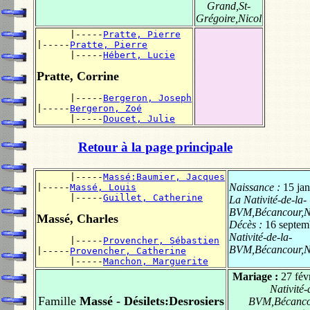
Grand,St-
Grégoire,Nicol
      |-----
Pratte, Pierre
|-----
Pratte, Pierre
      |-----
Hébert, Lucie
Pratte, Corrine
      |-----
Bergeron, Joseph
|-----
Bergeron, Zoé
      |-----
Doucet, Julie
Retour à la page principale
      |-----
Massé:Baumier, Jacques
Naissance :
15 ja
|-----
Massé, Louis
      |-----
Guillet, Catherine
La Nativité-de-la-
BVM,Bécancour,Ni
Massé, Charles
Décès :
16 septem
Nativité-de-la-
      |-----
Provencher, Sébastien
BVM,Bécancour,Ni
|-----
Provencher, Catherine
      |-----
Manchon, Marguerite
Mariage :
27 fév
Nativité-
Famille
Massé - Désilets:Desrosiers
BVM,Bécancou