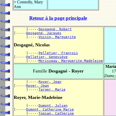
×
Connolly, Mary
Ann
Retour à la page principale
      |-----
Desgagné, Robert
|-----
Desgagné, Jacques
      |-----
Voisin, Marguerite
Desgagné, Nicolas
      |-----
Pelletier, François
|-----
Pelletier, Geneviève
      |-----
Morisseau, Marguerite-Madeleine
Maria
Famille
Desgagné - Royer
17
Dame,
      |-----
Royer, Jean
|-----
Royer, Jean
      |-----
Targer, Marie
Royer, Marie-Madeleine
      |-----
Dumont, Julien
|-----
Dumont, Catherine Marie
      |-----
Topsan, Catherine