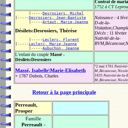
Contrat de maria
1752
à CT Leprou
      |-----
Desrosiers, Michel
Naissance :
4 févr
|-----
Desrosiers, Jean-Baptiste
      |-----
Artaut, Marie-Jeanne
D-de-la-
Visitation,Champ
Désilets:Desrosiers, Thérèse
Décès :
11 février
Nativité-de-la-
      |-----
Leclerc, Florent
BVM,Bécancour,Ni
|-----
Leclerc, Marie-Jeanne
      |-----
Aubuchon, Jeanne
L'enfant du couple
Massé -
Désilets:Desrosiers
°2 mai 1761
Nativité-
Massé, Isabelle\Marie-Elisabeth
M.,Bécancour, Nicole
1835
Nativité-de-la-B
× 1787
Dubois, Charles
M.,Bécancour, Nicole
Retour à la page principale
Perreault,
Prosper
Famille
Perreault -