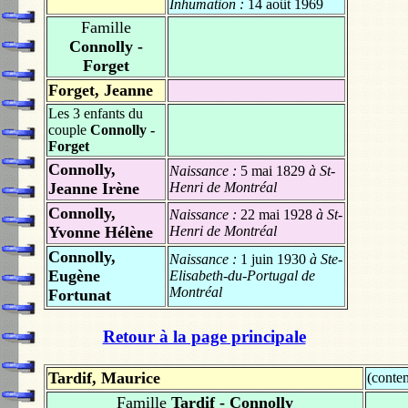
Inhumation :
14 août 1969
Famille
Connolly -
Forget
Forget, Jeanne
Les 3 enfants du
couple
Connolly -
Forget
Connolly,
Naissance :
5 mai 1829
à St-
Jeanne Irène
Henri de Montréal
Connolly,
Naissance :
22 mai 1928
à St-
Yvonne Hélène
Henri de Montréal
Connolly,
Naissance :
1 juin 1930
à Ste-
Eugène
Elisabeth-du-Portugal de
Montréal
Fortunat
Retour à la page principale
Tardif, Maurice
(conte
Famille
Tardif - Connolly