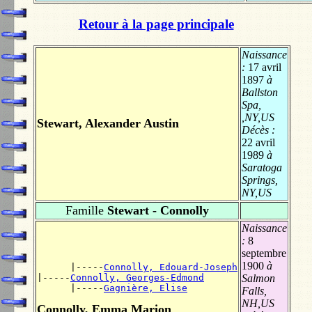
Retour à la page principale
Naissance
:
17 avril
1897
à
Ballston
Spa,
,NY,US
Stewart, Alexander Austin
Décès :
22 avril
1989
à
Saratoga
Springs,
NY,US
Famille
Stewart - Connolly
Naissance
:
8
septembre
1900
à
      |-----
Connolly, Edouard-Joseph
|-----
Connolly, Georges-Edmond
Salmon
      |-----
Gagnière, Elise
Falls,
NH,US
Connolly, Emma Marion