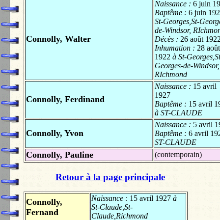
Naissance :
6 juin 1
Baptême :
6 juin 19
St-Georges,St-Georg
de-Windsor, RIchmo
Connolly, Walter
Décès :
26 août 192
Inhumation :
28 août
1922
à St-Georges,St
Georges-de-Windsor,
RIchmond
Naissance :
15 avril
1927
Connolly, Ferdinand
Baptême :
15 avril 
à ST-CLAUDE
Naissance :
5 avril 
Connolly, Yvon
Baptême :
6 avril 19
ST-CLAUDE
Connolly, Pauline
(contemporain)
Retour à la page principale
Naissance :
15 avril 1927
à
Connolly,
St-Claude,St-
Fernand
Claude,Richmond