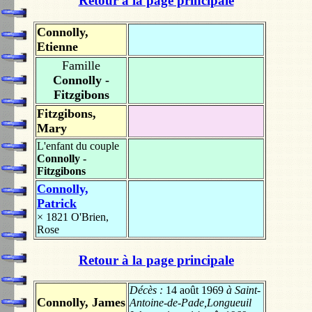
Retour à la page principale
Connolly,
Etienne
Famille
Connolly -
Fitzgibons
Fitzgibons,
Mary
L'enfant du couple
Connolly -
Fitzgibons
Connolly,
Patrick
× 1821
O'Brien,
Rose
Retour à la page principale
Décès :
14 août 1969
à Saint-
Connolly, James
Antoine-de-Pade,Longueuil