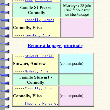
|-----
Vierge, Judith
Mariage :
28 juin
Famille
St-Pierre -
1847
à St-Joseph
Connolly
de Maskinongé
|-----
Connolly, James
Connolly, Elisa
|-----
Jeanten, Anne
Retour à la page principale
|-----
Stuwart, Daniel
Stuwart, Andrew
(contemporain)
|-----
McHard, Anne
Famille
Stuwart -
Connolly
|-----
Connolly, John
Connolly, Elisa
(contemporain)
|-----
Sheehan, Margaret