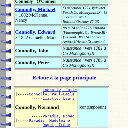
Connolly - O'Connor
°3 décembre 1774
Tydevnet
Connolly, Michael
Parish,Co Monaghan,IR
- †3
× 1802
McKenna,
décembre 1853
Nancy
Holland,Orléans,VT,US
°vers 24 août 1776
Fintona
Connolly, Edward
(Fintenough), Co Tyrone,IR
-
†24 août 1857
St-Pierre-
× 1822
Gamelin, Marie
Apôtre,L'Avenir,Drummond
Naissance :
vers 1782
à
Connolly, John
Co Monaghan,IR
Naissance :
vers 1785
à
Connolly, Peter
Co Monaghan,IR
Retour à la page principale
      |-----
Connolly, Emile
|-----
Connolly, Paul-Emile
      |-----
Lizotte, Laura
Connolly, Normand
(contemporain)
      |-----
Paradis, Roméo
|-----
Paradis, Madeleine
      |-----
Dugal, Irène