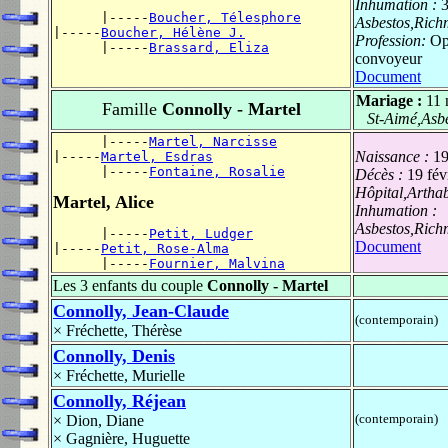
Inhumation :
3
      |-----
Boucher, Télesphore
Asbestos,Ric
|-----
Boucher, Hélène J.
Profession:
Op
      |-----
Brassard, Eliza
convoyeur
Document
Mariage :
11
Famille
Connolly - Martel
St-Aimé,Asb
      |-----
Martel, Narcisse
Naissance :
1
|-----
Martel, Esdras
      |-----
Fontaine, Rosalie
Décès :
19 fév
Hôpital,Artha
Martel, Alice
Inhumation :
Asbestos,Ric
      |-----
Petit, Ludger
Document
|-----
Petit, Rose-Alma
      |-----
Fournier, Malvina
Les 3 enfants du couple
Connolly - Martel
Connolly, Jean-Claude
(contemporain)
×
Fréchette, Thérèse
Connolly, Denis
×
Fréchette, Murielle
Connolly, Réjean
(contemporain)
×
Dion, Diane
×
Gagnière, Huguette