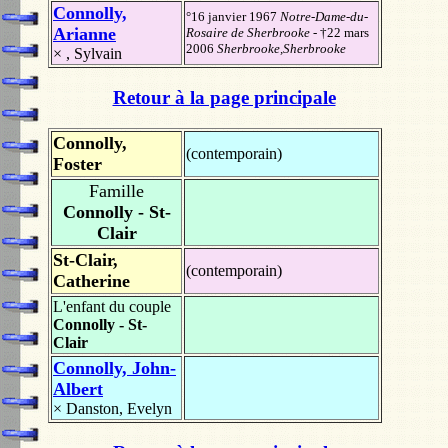
Connolly,
°16 janvier 1967
Notre-Dame-du-
Arianne
Rosaire de Sherbrooke
- †22 mars
2006
Sherbrooke,Sherbrooke
×
, Sylvain
Retour à la page principale
Connolly,
(contemporain)
Foster
Famille
Connolly - St-
Clair
St-Clair,
(contemporain)
Catherine
L'enfant du couple
Connolly - St-
Clair
Connolly, John-
Albert
×
Danston, Evelyn