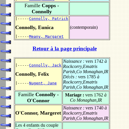
Famille
Copps -
Connolly
|-----
Connolly, Patrick
Connolly, Eunica
(contemporain)
|-----
Meany, Margaret
Retour à la page principale
Naissance :
vers 1742
à
|-----
Connolly, Jack
Rockcorry,Ematris
Parish,Co Monaghan,IR
Connolly, Felix
Décès :
vers 1785
à
Rockcorry,Ematris
|-----
Nugent, Jane
Parish,Co Monaghan,IR
Famille
Connolly -
Mariage :
vers 1762
à
O'Connor
Co Monaghan,IR
Naissance :
vers 1740
à
O'Connor, Margeret
Rockcorry,Ematris
Parish,Co Monaghan,IR
Les 4 enfants du couple