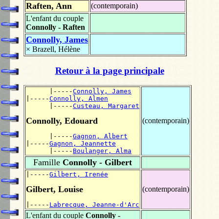
Raften, Ann
(contemporain)
L'enfant du couple
Connolly - Raften
Connolly, James
×
Brazell, Hélène
Retour à la page principale
      |-----
Connolly, James
|-----
Connolly, Almen
      |-----
Custeau, Margaret
Connolly, Edouard
(contemporain)
      |-----
Gagnon, Albert
|-----
Gagnon, Jeannette
      |-----
Boulanger, Alma
Famille
Connolly - Gilbert
|-----
Gilbert, Irenée
Gilbert, Louise
(contemporain)
|-----
Labrecque, Jeanne-d'Arc
L'enfant du couple
Connolly -