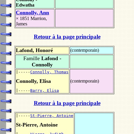
Edwatha
Connolly, Ann
× 1851
Marrion,
James
Retour à la page principale
Lafond, Honoré
(contemporain)
Famille
Lafond -
Connolly
|-----
Connolly, Thomas
Connolly, Elisa
(contemporain)
|-----
Barry, Elisa
Retour à la page principale
|-----
St-Pierre, Antoine
St-Pierre, Antoine