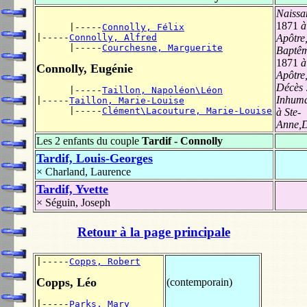
Naissa
1871
à 
      |-----
Connolly, Félix
|-----
Connolly, Alfred
Apôtre
      |-----
Courchesne, Marguerite
Baptê
1871
à 
Connolly, Eugénie
Apôtre
Décès 
      |-----
Taillon, Napoléon\Léon
Inhuma
|-----
Taillon, Marie-Louise
      |-----
Clément\Lacouture, Marie-Louise
à Ste-
Anne,D
Les 2 enfants du couple
Tardif - Connolly
Tardif, Louis-Georges
×
Charland, Laurence
Tardif, Yvette
×
Séguin, Joseph
Retour à la page principale
|-----
Copps, Robert
Copps, Léo
(contemporain)
|-----
Parks, Mary