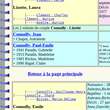
septem
Lizotte, Laura
Décès 
1977
      |-----
Clément, Charles
Référe
|-----
Clément, Aurise
      |-----
Ayotte, Aurize
Les 2 enfants du couple
Connolly - Lizotte
Connolly, Jean
×
Chaput, Antoinette
Connolly, Paul-Emile
°3 mars
× 1941
Paradis, Gabrielle
de-Mont
2008
Ch
× 1953
Paradis, Madeleine
Neiges,M
× 1983
Richoz, Madeleine
Montréa
× 1990
Bigué, Claire
Retour à la page principale
Naissance :
28
Asbestos,Ric
      |-----
Connolly, Guillaume Henri
Baptême :
1 m
|-----
Connolly, Tharé
Asbestos,Ric
      |-----
Bisson, Marie-Délima
Décès :
27 jan
Connolly, Emile
Anne,Danvill