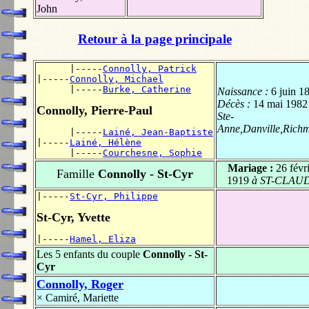
John
Retour à la page principale
      |-----
Connolly, Patrick
|-----
Connolly, Michael
      |-----
Burke, Catherine
Naissance :
6 juin 1
Décès :
14 mai 1982
Connolly, Pierre-Paul
Ste-
Anne,Danville,Rich
      |-----
Lainé, Jean-Baptiste
|-----
Lainé, Hélène
      |-----
Courchesne, Sophie
Mariage :
26 févr
Famille
Connolly - St-Cyr
1919
à ST-CLAU
|-----
St-Cyr, Philippe
St-Cyr, Yvette
|-----
Hamel, Eliza
Les 5 enfants du couple
Connolly - St-
Cyr
Connolly, Roger
×
Camiré, Mariette