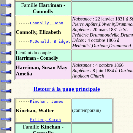
Famille
Harriman -
Connolly
Naissance :
22 janvier 1831
à St
|-----
Connolly, John
Pierre-Apôtre,L'Avenir,Drummo
Baptême :
20 mars 1831
à St-
Connolly, Elizabeth
Frédéric,Drummondville,Dru
Décès :
4 octobre 1866
à
|-----
McDonald, Bridget
Methodist,Durham,Drummond
L'enfant du couple
Harriman - Connolly
Naissance :
4 octobre 1866
Harriman, Susan May
Baptême :
8 juin 1884
à Durha
Amelia
Anglican Church
Retour à la page principale
|-----
Kinchan, James
Kinchan, Walter
(contemporain)
|-----
Miller, Sarah
Famille
Kinchan -