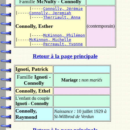
Famille
McNulty - Connolly
      |-----
Connolly, Jérémie
|-----
Connolly, Jeremiah
      |-----
Therriault, Anna
Connolly, Esther
(contemporain)
      |-----
McKinnon, Philémon
|-----
McKinnon, Michelle
      |-----
Perreault, Yvonne
Retour à la page principale
Ignoti, Patrick
Famille
Ignoti -
Mariage :
non mariés
Connolly
Connolly, Ethel
L'enfant du couple
Ignoti - Connolly
Connolly,
Naissance :
10 juillet 1929
à
Raymond
St-Willbrod de Verdun