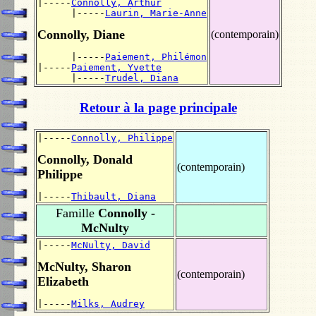
|-----
Connolly, Arthur
      |-----
Laurin, Marie-Anne
Connolly, Diane
(contemporain)
      |-----
Paiement, Philémon
|-----
Paiement, Yvette
      |-----
Trudel, Diana
Retour à la page principale
|-----
Connolly, Philippe
Connolly, Donald
(contemporain)
Philippe
|-----
Thibault, Diana
Famille
Connolly -
McNulty
|-----
McNulty, David
McNulty, Sharon
(contemporain)
Elizabeth
|-----
Milks, Audrey