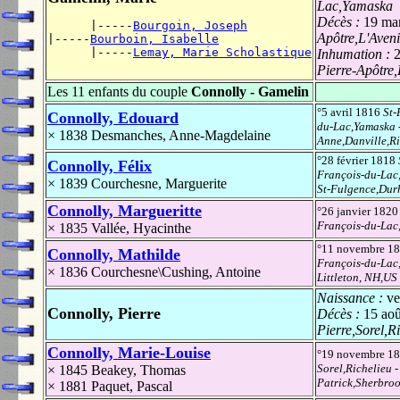
Lac,Yamaska
Décès :
19 ma
      |-----
Bourgoin, Joseph
Apôtre,L'Ave
|-----
Bourboin, Isabelle
      |-----
Lemay, Marie Scholastique
Inhumation :
Pierre-Apôtre
Les 11 enfants du couple
Connolly - Gamelin
°5 avril 1816
St-
Connolly, Edouard
du-Lac,Yamaska
× 1838
Desmanches, Anne-Magdelaine
Anne,Danville,R
°28 février 1818
Connolly, Félix
François-du-Lac
× 1839
Courchesne, Marguerite
St-Fulgence,Du
Connolly, Margueritte
°26 janvier 182
François-du-Lac
× 1835
Vallée, Hyacinthe
°11 novembre 1
Connolly, Mathilde
François-du-Lac
× 1836
Courchesne\Cushing, Antoine
Littleton, NH,US
Naissance :
ve
Connolly, Pierre
Décès :
15 ao
Pierre,Sorel,R
Connolly, Marie-Louise
°19 novembre 1
Sorel,Richelieu
-
× 1845
Beakey, Thomas
Patrick,Sherbro
× 1881
Paquet, Pascal