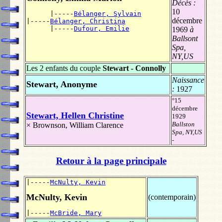
Décès :
10
      |-----
Bélanger, Sylvain
décembre
|-----
Bélanger, Christina
      |-----
Dufour, Emilie
1969
à
Ballsont
Spa,
NY,US
Les 2 enfants du couple
Stewart - Connolly
Naissance
Stewart, Anonyme
:
1927
°15
décembre
Stewart, Hellen Christine
1929
Ballston
×
Brownson, William Clarence
Spa, NY,US
-
Retour à la page principale
|-----
McNulty, Kevin
McNulty, Kevin
(contemporain)
|-----
McBride, Mary