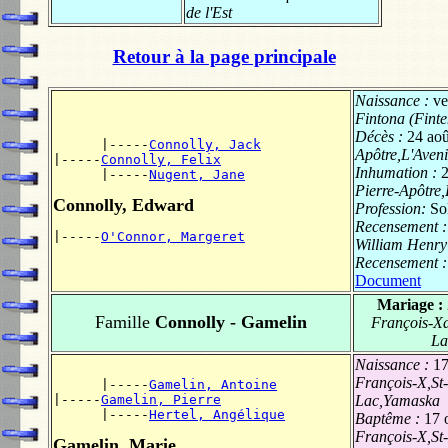
de l'Est
Retour à la page principale
Naissance :
ve
Fintona (Fint
Décès :
24 ao
      |-----
Connolly, Jack
Apôtre,L'Ave
|-----
Connolly, Felix
Inhumation :
2
      |-----
Nugent, Jane
Pierre-Apôtre
Connolly, Edward
Profession:
Sol
Recensement 
|-----
O'Connor, Margeret
William Henry 
Recensement 
Document
Mariage :
Famille
Connolly - Gamelin
François-Xa
La
Naissance :
17
François-X,St
      |-----
Gamelin, Antoine
|-----
Gamelin, Pierre
Lac,Yamaska
      |-----
Hertel, Angélique
Baptême :
17 
François-X,St
Gamelin, Marie