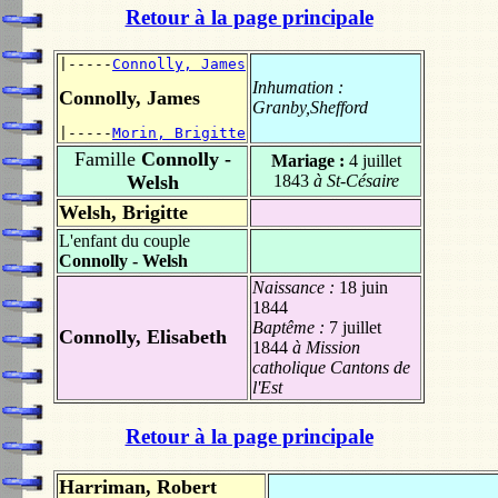
Retour à la page principale
|-----
Connolly, James
Inhumation :
Connolly, James
Granby,Shefford
|-----
Morin, Brigitte
Famille
Connolly -
Mariage :
4 juillet
Welsh
1843
à St-Césaire
Welsh, Brigitte
L'enfant du couple
Connolly - Welsh
Naissance :
18 juin
1844
Baptême :
7 juillet
Connolly, Elisabeth
1844
à Mission
catholique Cantons de
l'Est
Retour à la page principale
Harriman, Robert