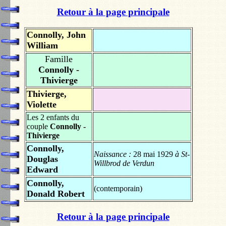
Retour à la page principale
Connolly, John
William
Famille
Connolly -
Thivierge
Thivierge,
Violette
Les 2 enfants du
couple
Connolly -
Thivierge
Connolly,
Naissance :
28 mai 1929
à St-
Douglas
Willbrod de Verdun
Edward
Connolly,
(contemporain)
Donald Robert
Retour à la page principale