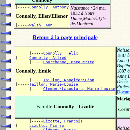
Connolly
|-----
Connolly, Anthony
Naissance :
24 mai
1832
à Notre-
Connolly, Ellen\Ellenor
Dame,Montréal,Ile-
de-Montréal
|-----
Walsh, Ann
Retour à la page principale
Naissa
      |-----
Connolly, Félix
1887
à
|-----
Connolly, Alfred
Anne,D
      |-----
Courchesne, Marguerite
Baptê
Connolly, Emile
1887
à
Anne,D
      |-----
Taillon, Napoléon\Léon
Décès 
|-----
Taillon, Marie-Louise
Profes
      |-----
Clément\Lacouture, Marie-Louise
Docum
Maria
Famille
Connolly - Lizotte
Coeurs
      |-----
Lizotte, François
|-----
Lizotte, Pierre
Naissa
      |-----
Clément, Marie