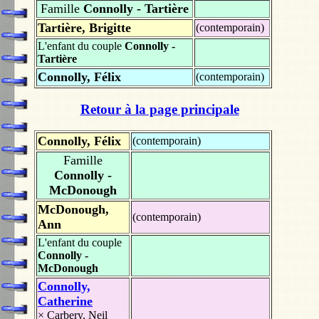
Famille
Connolly - Tartière
Tartière, Brigitte
(contemporain)
L'enfant du couple
Connolly -
Tartière
Connolly, Félix
(contemporain)
Retour à la page principale
Connolly, Félix
(contemporain)
Famille
Connolly -
McDonough
McDonough,
(contemporain)
Ann
L'enfant du couple
Connolly -
McDonough
Connolly,
Catherine
×
Carbery, Neil