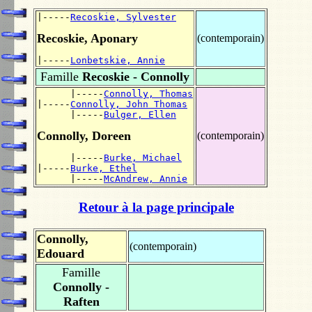
|-----
Recoskie, Sylvester
Recoskie, Aponary
(contemporain)
|-----
Lonbetskie, Annie
Famille
Recoskie - Connolly
      |-----
Connolly, Thomas
|-----
Connolly, John Thomas
      |-----
Bulger, Ellen
Connolly, Doreen
(contemporain)
      |-----
Burke, Michael
|-----
Burke, Ethel
      |-----
McAndrew, Annie
Retour à la page principale
Connolly,
(contemporain)
Edouard
Famille
Connolly -
Raften