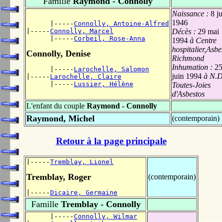
Famille
Raymond - Connolly
Naissance :
8 j
1946
      |-----
Connolly, Antoine-Alfred
|-----
Connolly, Marcel
Décès :
29 mai
      |-----
Corbeil, Rose-Anna
1994
à Centre
hospitalier,Asbe
Connolly, Denise
Richmond
Inhumation :
2
      |-----
Larochelle, Salomon
juin 1994
à N.D
|-----
Larochelle, Claire
      |-----
Lussier, Hélène
Toutes-Joies
d'Asbestos
L'enfant du couple
Raymond - Connolly
Raymond, Michel
(contemporain)
Retour à la page principale
|-----
Tremblay, Lionel
Tremblay, Roger
(contemporain)
|-----
Dicaire, Germaine
Famille
Tremblay - Connolly
      |-----
Connolly, Wilmar