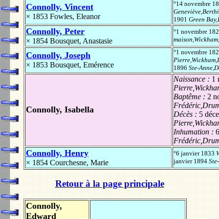
°14 novembre 1
Connolly, Vincent
Geneviève,Berthi
× 1853
Fowles, Eleanor
1901
Green Bay
Connolly, Peter
°1 novembre 18
maison,Wickha
× 1854
Bousquet, Anastasie
°1 novembre 18
Connolly, Joseph
Pierre,Wickham
× 1853
Bousquet, Emérence
1896
Ste-Anne,D
Naissance :
1 
Pierre,Wick
Baptême :
2 n
Frédéric,Dru
Connolly, Isabella
Décès :
5 déc
Pierre,Wick
Inhumation :
Frédéric,Dru
Connolly, Henry
°6 janvier 1833
janvier 1894
Ste
× 1854
Courchesne, Marie
Retour à la page principale
Connolly,
Edward