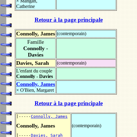
×
Mangan,
Catherine
Retour à la page principale
Connolly, James
(contemporain)
Famille
Connolly -
Davies
Davies, Sarah
(contemporain)
L'enfant du couple
Connolly - Davies
Connolly, James
×
O'Bien, Margaret
Retour à la page principale
|-----
Connolly, James
Connolly, James
(contemporain)
|-----
Davies, Sarah