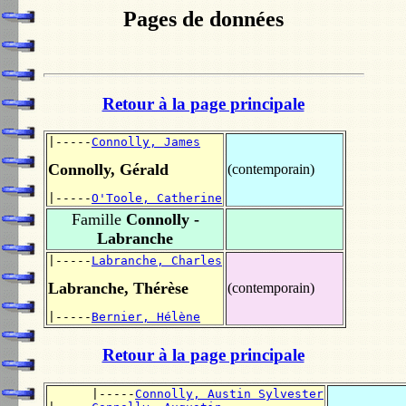
Pages de données
Retour à la page principale
|-----
Connolly, James
Connolly, Gérald
(contemporain)
|-----
O'Toole, Catherine
Famille
Connolly -
Labranche
|-----
Labranche, Charles
Labranche, Thérèse
(contemporain)
|-----
Bernier, Hélène
Retour à la page principale
      |-----
Connolly, Austin Sylvester