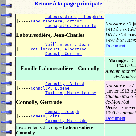
Retour à la page principale
      |-----
Laboursedière, Théophile
|-----
Laboursodière, Arthur
Naissance :
7 ju
      |-----
Lachapelle, Henriette
1912
à Les Cèd
Laboursodière, Jean-Charles
Décès :
24 mar
1997
à St-Lamb
      |-----
Vaillancourt, Jean
Document
|-----
Vaillancourt, Albertine
      |-----
Daoust, Corinne
Mariage :
15 
1940
à St-
Famille
Laboursodière - Connolly
Antonin,Montréa
de-Montréa
      |-----
Connolly, Alfred
Naissance :
27
|-----
Connolly, Eugène
janvier 1913
à S
      |-----
Taillon, Marie-Louise
Clotilde,Montréa
Connolly, Gertrude
de-Montréal
Décès :
7 nove
      |-----
Comeau, Joseph
1999
à Longuei
|-----
Comeau, Alma
Document
      |-----
Guimont, Mathilde
Les 2 enfants du couple
Laboursodière -
Connolly