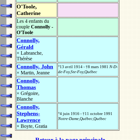
O'Toole,
Catherine
Les 4 enfants du
couple
Connolly -
O'Toole
Connolly,
Gérald
×
Labranche,
Thérèse
Connolly, John
°13 avril 1914 - †8 mars 1981
N-D-
de-Foy,Ste-Foy,Québec
×
Martin, Jeanne
Connolly,
Thomas
×
Grégoire,
Blanche
Connolly,
Stephens-
°4 juin 1916 - †11 octobre 1991
Notre-Dame,Québec,Québec
Lawrence
×
Boyte, Gratia
Retour à la page principale