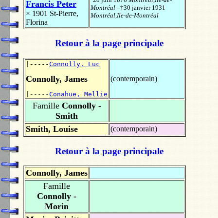
Francis Peter
Montréal
- †30 janvier 1931
× 1901
St-Pierre,
Montréal,Ile-de-Montréal
Florina
Retour à la page principale
|-----
Connolly, Luc
Connolly, James
(contemporain)
|-----
Conahue, Mellie
Famille
Connolly -
Smith
Smith, Louise
(contemporain)
Retour à la page principale
Connolly, James
Famille
Connolly -
Morin