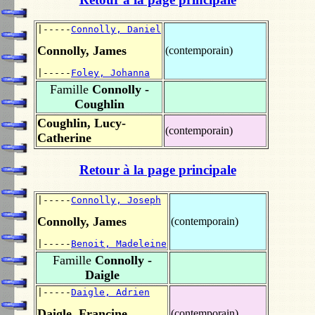
|-----
Connolly, Daniel
Connolly, James
(contemporain)
|-----
Foley, Johanna
Famille
Connolly -
Coughlin
Coughlin, Lucy-
(contemporain)
Catherine
Retour à la page principale
|-----
Connolly, Joseph
Connolly, James
(contemporain)
|-----
Benoit, Madeleine
Famille
Connolly -
Daigle
|-----
Daigle, Adrien
Daigle, Francine
(contemporain)