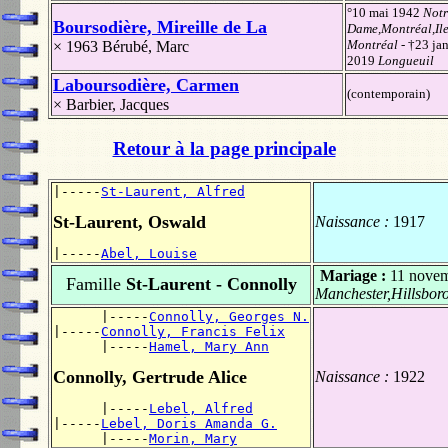
°10 mai 1942
Notr
Boursodière, Mireille de La
Dame,Montréal,Ile
Montréal
- †23 jan
× 1963
Bérubé, Marc
2019
Longueuil
Laboursodière, Carmen
(contemporain)
×
Barbier, Jacques
Retour à la page principale
|-----
St-Laurent, Alfred
St-Laurent, Oswald
Naissance :
1917
|-----
Abel, Louise
Mariage :
11 nove
Famille
St-Laurent - Connolly
Manchester,Hillsbo
      |-----
Connolly, Georges N.
|-----
Connolly, Francis Felix
      |-----
Hamel, Mary Ann
Connolly, Gertrude Alice
Naissance :
1922
      |-----
Lebel, Alfred
|-----
Lebel, Doris Amanda G.
      |-----
Morin, Mary