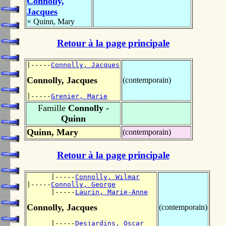
Connolly,
Jacques
×
Quinn, Mary
Retour à la page principale
|-----
Connolly, Jacques
Connolly, Jacques
(contemporain)
|-----
Grenier, Marie
Famille
Connolly -
Quinn
Quinn, Mary
(contemporain)
Retour à la page principale
      |-----
Connolly, Wilmar
|-----
Connolly, George
      |-----
Laurin, Marie-Anne
Connolly, Jacques
(contemporain)
      |-----
Desjardins, Oscar