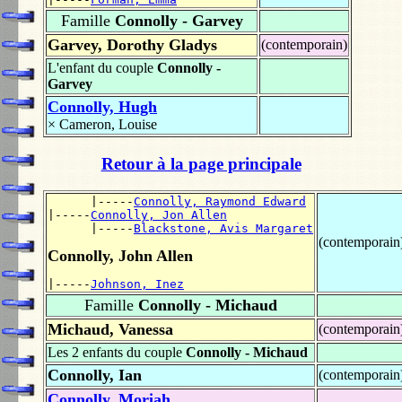
Famille
Connolly - Garvey
Garvey, Dorothy Gladys
(contemporain)
L'enfant du couple
Connolly -
Garvey
Connolly, Hugh
×
Cameron, Louise
Retour à la page principale
      |-----
Connolly, Raymond Edward
|-----
Connolly, Jon Allen
      |-----
Blackstone, Avis Margaret
(contemporain
Connolly, John Allen
|-----
Johnson, Inez
Famille
Connolly - Michaud
Michaud, Vanessa
(contemporain
Les 2 enfants du couple
Connolly - Michaud
Connolly, Ian
(contemporain
Connolly, Moriah