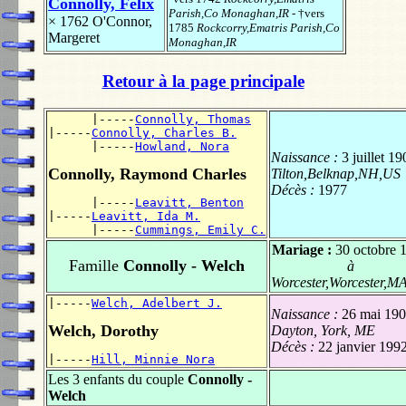
Connolly, Felix
Parish,Co Monaghan,IR
- †vers
× 1762
O'Connor,
1785
Rockcorry,Ematris Parish,Co
Margeret
Monaghan,IR
Retour à la page principale
      |-----
Connolly, Thomas
|-----
Connolly, Charles B.
      |-----
Howland, Nora
Naissance :
3 juillet 1
Connolly, Raymond Charles
Tilton,Belknap,NH,US
Décès :
1977
      |-----
Leavitt, Benton
|-----
Leavitt, Ida M.
      |-----
Cummings, Emily C.
Mariage :
30 octobre 
Famille
Connolly - Welch
à
Worcester,Worcester,M
|-----
Welch, Adelbert J.
Naissance :
26 mai 19
Welch, Dorothy
Dayton, York, ME
Décès :
22 janvier 199
|-----
Hill, Minnie Nora
Les 3 enfants du couple
Connolly -
Welch