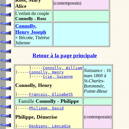
Ross, Mary
(contemporain)
Alice
L'enfant du couple
Connolly - Ross
Connolly,
Henry Joseph
×
Bécotte, Thérèse
Julienne
Retour à la page principale
      |-----
Connolly, William
Naissance :
16
|-----
Connolly, Henry
mars 1869
à
      |-----
Crie, Suzanne
St-Charles-
Connolly, Henry
Borommée,
Pointe-Bleue
|-----
François, Elisabeth
Famille
Connolly - Philippe
|-----
Philippe, David
Philippe, Démerise
(contemporain)
|-----
Desbiens, Léocadie