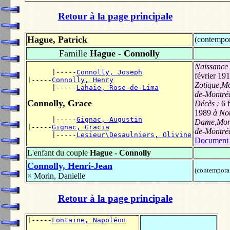
Retour à la page principale
Hague, Patrick
(contempor
Famille
Hague - Connolly
Naissance
      |-----
Connolly, Joseph
février 19
|-----
Connolly, Henry
Zotique,Mo
      |-----
Lahaie, Rose-de-Lima
de-Montré
Connolly, Grace
Décès :
6 
1989
à Not
      |-----
Gignac, Augustin
Dame,Mont
|-----
Gignac, Gracia
de-Montré
      |-----
Lesieur\Desaulniers, Olivine
Document
L'enfant du couple
Hague - Connolly
Connolly, Henri-Jean
(contempora
×
Morin, Danielle
Retour à la page principale
|-----
Fontaine, Napoléon