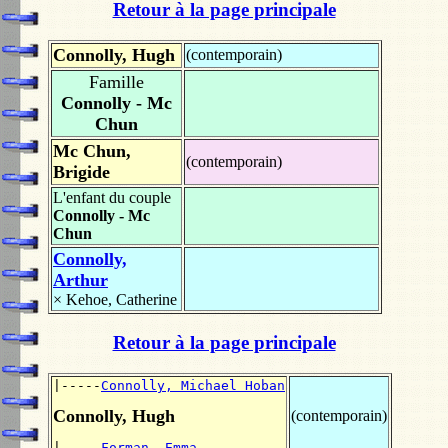
Retour à la page principale
Connolly, Hugh
(contemporain)
Famille
Connolly - Mc
Chun
Mc Chun,
(contemporain)
Brigide
L'enfant du couple
Connolly - Mc
Chun
Connolly,
Arthur
×
Kehoe, Catherine
Retour à la page principale
|-----
Connolly, Michael Hoban
Connolly, Hugh
(contemporain)
|-----
Forman, Emma