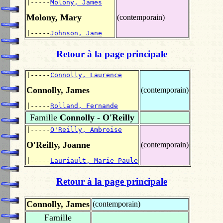
|-----
Molony, James
Molony, Mary
(contemporain)
|-----
Johnson, Jane
Retour à la page principale
|-----
Connolly, Laurence
Connolly, James
(contemporain)
|-----
Rolland, Fernande
Famille
Connolly - O'Reilly
|-----
O'Reilly, Ambroise
O'Reilly, Joanne
(contemporain)
|-----
Lauriault, Marie Paule
Retour à la page principale
Connolly, James
(contemporain)
Famille