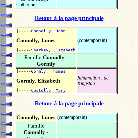
Catherine
Retour à la page principale
|-----
Connolly, John
Connolly, James
(contemporain)
|-----
Sharkey, Elizabeth
Famille
Connolly -
Gormly
|-----
Gormly, Thomas
Inhumation :
de
Gormly, Elizabeth
Kingston
|-----
Costello, Mary
Retour à la page principale
Connolly, James
(contemporain)
Famille
Connolly -