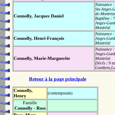
Naissance 
Sts-Anges-G
de-Montréa
Connolly, Jacques Daniel
Baptême :
7
Anges-Gardi
Montréal
Naissance 
Connolly, Henri-François
Anges-Gardi
Montréal
Naissance 
Anges-Gardi
Connolly, Marie-Marguerite
Montréal
Décès :
9 m
Gardiens,La
Retour à la page principale
Connolly,
(contemporain)
Henry
Famille
Connolly - Ross