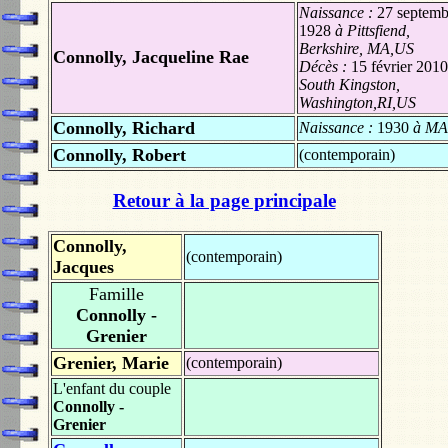
Naissance :
27 septemb
1928
à Pittsfiend,
Berkshire, MA,US
Connolly, Jacqueline Rae
Décès :
15 février 2010
South Kingston,
Washington,RI,US
Connolly, Richard
Naissance :
1930
à MA
Connolly, Robert
(contemporain)
Retour à la page principale
Connolly,
(contemporain)
Jacques
Famille
Connolly -
Grenier
Grenier, Marie
(contemporain)
L'enfant du couple
Connolly -
Grenier