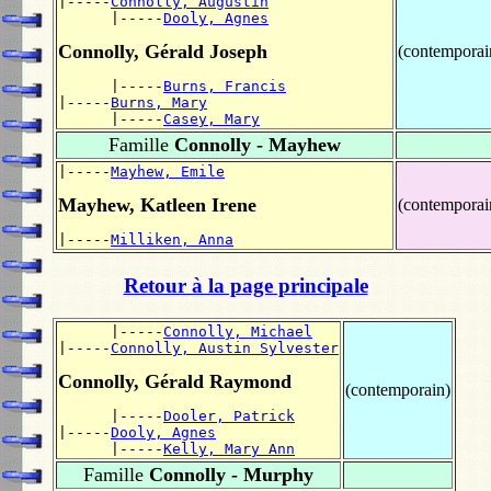
|-----
Connolly, Augustin
      |-----
Dooly, Agnes
Connolly, Gérald Joseph
(contemporai
      |-----
Burns, Francis
|-----
Burns, Mary
      |-----
Casey, Mary
Famille
Connolly - Mayhew
|-----
Mayhew, Emile
Mayhew, Katleen Irene
(contemporai
|-----
Milliken, Anna
Retour à la page principale
      |-----
Connolly, Michael
|-----
Connolly, Austin Sylvester
Connolly, Gérald Raymond
(contemporain)
      |-----
Dooler, Patrick
|-----
Dooly, Agnes
      |-----
Kelly, Mary Ann
Famille
Connolly - Murphy