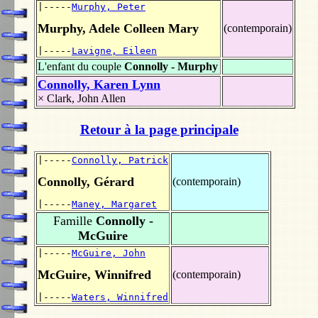
|-----
Murphy, Peter
Murphy, Adele Colleen Mary
(contemporain)
|-----
Lavigne, Eileen
L'enfant du couple
Connolly - Murphy
Connolly, Karen Lynn
×
Clark, John Allen
Retour à la page principale
|-----
Connolly, Patrick
Connolly, Gérard
(contemporain)
|-----
Maney, Margaret
Famille
Connolly -
McGuire
|-----
McGuire, John
McGuire, Winnifred
(contemporain)
|-----
Waters, Winnifred