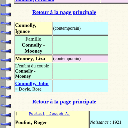
Retour à la page principale
Connolly,
(contemporain)
Ignace
Famille
Connolly -
Mooney
Mooney, Liza
(contemporain)
L'enfant du couple
Connolly -
Mooney
Connolly, John
×
Doyle, Rose
Retour à la page principale
|-----
Pouliot, Joseph A.
Pouliot, Roger
Naissance :
1921