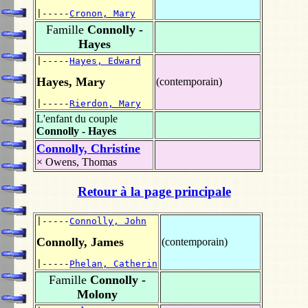
|-----
Cronon, Mary
Famille
Connolly -
Hayes
|-----
Hayes, Edward
Hayes, Mary
(contemporain)
|-----
Rierdon, Mary
L'enfant du couple
Connolly - Hayes
Connolly, Christine
×
Owens, Thomas
Retour à la page principale
|-----
Connolly, John
Connolly, James
(contemporain)
|-----
Phelan, Catherin
Famille
Connolly -
Molony