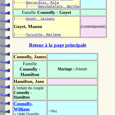
|-----
Desjardins, Rita
      |-----
Deschatelets, Bertha
Famille
Connolly - Goyet
|-----
Goyet, Jacques
Goyet, Manon
(contemporain)
|-----
Turcotte, Marlène
Retour à la page principale
Connolly, James
Famille
Connolly -
Mariage :
Irlande
Hamilton
Hamilton, Jane
L'enfant du couple
Connolly -
Hamilton
Connolly,
William
- †
Maj
× 1846
Donelly,