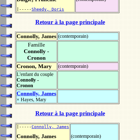
|-----
Sheedy, Doris
Retour à la page principale
Connolly, James
(contemporain)
Famille
Connolly -
Cronon
Cronon, Mary
(contemporain)
L'enfant du couple
Connolly -
Cronon
Connolly, James
×
Hayes, Mary
Retour à la page principale
|-----
Connolly, James
Connolly, James
(contemporain)