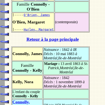
Famille
Connolly -
O'Bien
|-----
O'Brien, James
O'Bien, Margaret
(contemporain)
|-----
Hurley, Margaret
Retour à la page principale
Naissance :
1842
à IR
Connolly, James
Décès :
10 mai 1883
à
Montréal,Ile-de-Montréal
Mariage :
13 avril 1863
à St-
Famille
Patrick,Montréal,Ile-de-
Connolly - Kelly
Montréal
Naissance :
1842
Kelly, Nora
Décès :
1 novembre 1899
à
Montréal,Ile-de-Montréal
L'enfant du couple
Connolly - Kelly
Connolly,
°28 juin 1876
Montréal,Ile-de-