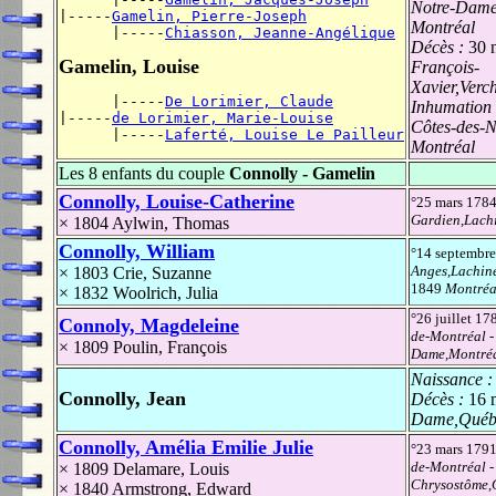
Notre-Dame,
|-----
Gamelin, Pierre-Joseph
Montréal
      |-----
Chiasson, Jeanne-Angélique
Décès :
30 
Gamelin, Louise
François-
Xavier,Verc
      |-----
De Lorimier, Claude
Inhumation
|-----
de Lorimier, Marie-Louise
Côtes-des-N
      |-----
Laferté, Louise Le Pailleur
Montréal
Les 8 enfants du couple
Connolly - Gamelin
Connolly, Louise-Catherine
°25 mars 178
Gardien,Lachi
× 1804
Aylwin, Thomas
Connolly, William
°14 septembr
Anges,Lachine
× 1803
Crie, Suzanne
1849
Montréa
× 1832
Woolrich, Julia
°26 juillet 1
Connoly, Magdeleine
de-Montréal
-
× 1809
Poulin, François
Dame,Montréa
Naissance 
Connolly, Jean
Décès :
16 
Dame,Québ
Connolly, Amélia Emilie Julie
°23 mars 179
de-Montréal
-
× 1809
Delamare, Louis
Chrysostôme,
× 1840
Armstrong, Edward