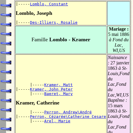
|-----
Lomblo, Constant
Lomblo, Joseph
|-----
Des-Illiers, Rosalie
Mariage :
5 mai 1886
Famille
Lomblo - Kramer
à Fond du
Lac,
WI,US
Naissance
:
27 janvier
1863
à St-
Louis,Fond
du
Lac,Fond
      |-----
Kramer, Matt
|-----
Kramer, John Peter
du
      |-----
Baeret, Mary
Lac,WI,US
Baptême :
Kramer, Catherine
15 mars
1863
à St-
      |-----
Perron, Andrew\André
Louis,Fond
|-----
Perron, Cézarée\Catherine Cesare
      |-----
Arel, Marie
du
Lac,Fond
du