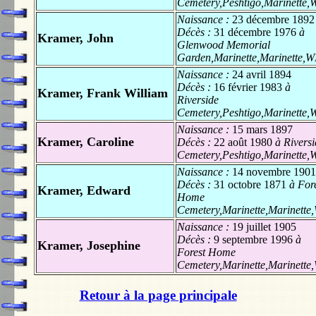
Cemetery,Peshtigo,Marinette,
Naissance :
23 décembre 1892
Décès :
31 décembre 1976
à
Kramer, John
Glenwood Memorial
Garden,Marinette,Marinette,W
Naissance :
24 avril 1894
Décès :
16 février 1983
à
Kramer, Frank William
Riverside
Cemetery,Peshtigo,Marinette,
Naissance :
15 mars 1897
Kramer, Caroline
Décès :
22 août 1980
à Riversi
Cemetery,Peshtigo,Marinette,
Naissance :
14 novembre 1901
Décès :
31 octobre 1871
à Fore
Kramer, Edward
Home
Cemetery,Marinette,Marinette
Naissance :
19 juillet 1905
Décès :
9 septembre 1996
à
Kramer, Josephine
Forest Home
Cemetery,Marinette,Marinette
Retour à la page principale