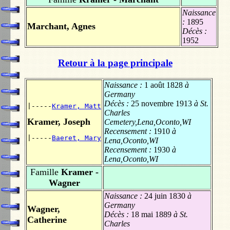
Naissance
:
1895
Marchant, Agnes
Décès :
1952
Retour à la page principale
Naissance :
1 août 1828
à
Germany
Décès :
25 novembre 1913
à St.
|-----
Kramer, Matt
Charles
Kramer, Joseph
Cemetery,Lena,Oconto,WI
Recensement :
1910
à
|-----
Baeret, Mary
Lena,Oconto,WI
Recensement :
1930
à
Lena,Oconto,WI
Famille
Kramer -
Wagner
Naissance :
24 juin 1830
à
Germany
Wagner,
Décès :
18 mai 1889
à St.
Catherine
Charles