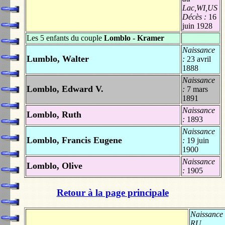
Lac,WI,US
Décès :
16
juin 1928
Les 5 enfants du couple
Lomblo - Kramer
Naissance
Lumblo, Walter
:
23 avril
1888
Naissance
Lomblo, Edward V.
:
7 mars
1891
Naissance
Lomblo, Ruth
:
1893
Naissance
Lomblo, Francis Eugene
:
19 juin
1900
Naissance
Lomblo, Olive
:
1905
Retour à la page principale
Naissance
RU