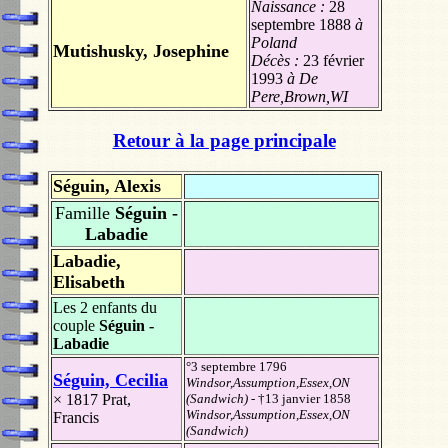
Naissance :
28
septembre 1888
à
Poland
Mutishusky, Josephine
Décès :
23 février
1993
à De
Pere,Brown,WI
Retour à la page principale
Séguin, Alexis
Famille
Séguin -
Labadie
Labadie,
Elisabeth
Les 2 enfants du
couple
Séguin -
Labadie
°3 septembre 1796
Séguin, Cecilia
Windsor,Assumption,Essex,ON
× 1817
Prat,
(Sandwich)
- †13 janvier 1858
Windsor,Assumption,Essex,ON
Francis
(Sandwich)