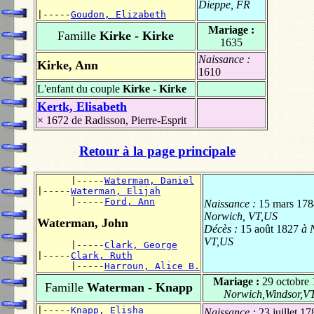
Dieppe, FR
|-----
Goudon, Elizabeth
Mariage :
Famille
Kirke - Kirke
1635
Naissance :
Kirke, Ann
1610
L'enfant du couple
Kirke - Kirke
Kertk, Elisabeth
× 1672
de Radisson, Pierre-Esprit
Retour à la page principale
      |-----
Waterman, Daniel
|-----
Waterman, Elijah
      |-----
Ford, Ann
Naissance :
15 mars 178
Norwich, VT,US
Waterman, John
Décès :
15 août 1827
à 
VT,US
      |-----
Clark, George
|-----
Clark, Ruth
      |-----
Harroun, Alice B.
Mariage :
29 octobre
Famille
Waterman - Knapp
Norwich,Windsor,V
|-----
Knapp, Elisha
Naissance :
23 juillet 17