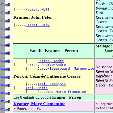
Décès :
28
Immigrati
|-----
Kramer, Matt
York
Kramer, John Peter
Recenseme
Census
|-----
Baeret, Mary
Recenseme
Census: E
Recenseme
Census: E
Mariage 
Famille
Kramer - Perron
Loui
      |-----
Perron, André
|-----
Perron, Andrew\André
Naissance
      |-----
Jared\Beauregard, Marguerite
Rémi ou St
Perron, Cézarée\Catherine Cesare
Baptême :
Rémi,St-Ré
      |-----
Arel, François
Décès :
Pe
|-----
Arel, Marie
      |-----
Beaudin, Marie-Françoise
Les 8 enfants du couple
Kramer - Perron
Kramer, Mary Clementine
°19 septemb
du Lac,Fond
×
Porter, John W.