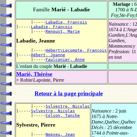
Mariage :
6
Famille
Marié - Labadie
1700
à N-D
Foy,Ste-Foy
      |-----
Labadie, François
Naissance :
12
|-----
Labadie, François
1674
à L'Ange
      |-----
Renoust, Marie
Gardien,L'Ang
Labadie, Jeanne
Gardien,
Montmorency
      |-----
Hébert\Lecompte, François
Profession:
11
|-----
Hébert, Jeanne
en tout
      |-----
Faulconier, Anne
L'enfant du couple
Marié - Labadie
Marié, Thérèse
×
Robin\Lapointe, Pierre
Retour à la page principale
      |-----
Sylvestre, Nicolas
Naissance :
2 juin
|-----
Sylvestre, Nicolas
      |-----
Colson, Tanche
1675
à Notre-
Dame,Québec,Québec
Sylvestre, Pierre
Décès :
25 décembre
1744
à Pointe-aux-
      |-----
Nepveu, Jean