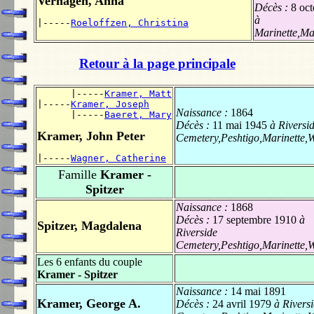
Verhagen, Anna
Décès :
8 oc
à
|-----
Roeloffzen, Christina
Marinette,Ma
Retour à la page principale
      |-----
Kramer, Matt
|-----
Kramer, Joseph
Naissance :
1864
      |-----
Baeret, Mary
Décès :
11 mai 1945
à Riversi
Kramer, John Peter
Cemetery,Peshtigo,Marinette,
|-----
Wagner, Catherine
Famille
Kramer -
Spitzer
Naissance :
1868
Décès :
17 septembre 1910
à
Spitzer, Magdalena
Riverside
Cemetery,Peshtigo,Marinette,
Les 6 enfants du couple
Kramer - Spitzer
Naissance :
14 mai 1891
Kramer, George A.
Décès :
24 avril 1979
à Rivers