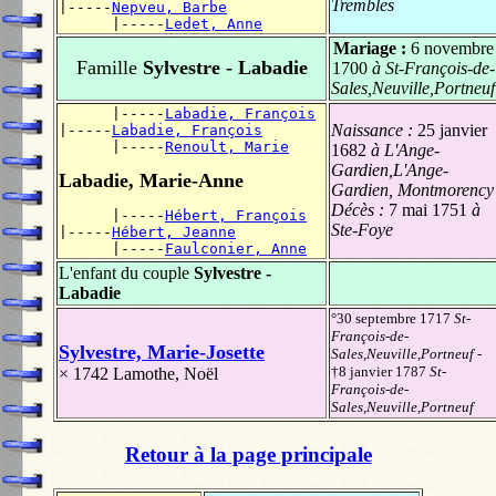
Trembles
|-----
Nepveu, Barbe
      |-----
Ledet, Anne
Mariage :
6 novembre
Famille
Sylvestre - Labadie
1700
à St-François-de-
Sales,Neuville,Portneuf
      |-----
Labadie, François
Naissance :
25 janvier
|-----
Labadie, François
      |-----
Renoult, Marie
1682
à L'Ange-
Gardien,L'Ange-
Labadie, Marie-Anne
Gardien, Montmorency
Décès :
7 mai 1751
à
      |-----
Hébert, François
Ste-Foye
|-----
Hébert, Jeanne
      |-----
Faulconier, Anne
L'enfant du couple
Sylvestre -
Labadie
°30 septembre 1717
St-
François-de-
Sylvestre, Marie-Josette
Sales,Neuville,Portneuf
-
†8 janvier 1787
St-
× 1742
Lamothe, Noël
François-de-
Sales,Neuville,Portneuf
Retour à la page principale