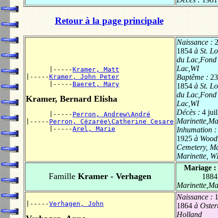
Retour à la page principale
Naissance :
2
1854
à St. L
du Lac,Fond
Lac,WI
      |-----
Kramer, Matt
|-----
Kramer, John Peter
Baptême :
23
      |-----
Baeret, Mary
1854
à St. L
du Lac,Fond
Kramer, Bernard Elisha
Lac,WI
Décès :
4 jui
      |-----
Perron, Andrew\André
Marinette,Ma
|-----
Perron, Cézarée\Catherine Cesare
      |-----
Arel, Marie
Inhumation 
1925
à Wood
Cemetery, Ma
Marinette, W
Mariage :
Famille
Kramer - Verhagen
1884
Marinette,Ma
Naissance :
1
|-----
Verhagen, John
1864
à Oster
Holland