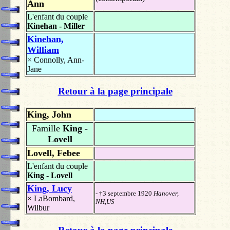
Ann
L'enfant du couple
Kinehan - Miller
Kinehan,
William
×
Connolly, Ann-
Jane
Retour à la page principale
King, John
Famille
King -
Lovell
Lovell, Febee
L'enfant du couple
King - Lovell
King, Lucy
- †3 septembre 1920
Hanover,
×
LaBombard,
NH,US
Wilbur