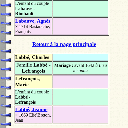
L'enfant du couple
Labauve -
Rimbault
Labauve, Agnès
× 1714
Bastarache,
François
Retour à la page principale
Labbé, Charles
Famille
Labbé -
Mariage :
avant 1642
à Lieu
Lefrançois
inconnu
Lefrançois,
Marie
L'enfant du couple
Labbé -
Lefrançois
Labbé, Jeanne
× 1669
Elie\Breton,
Jean