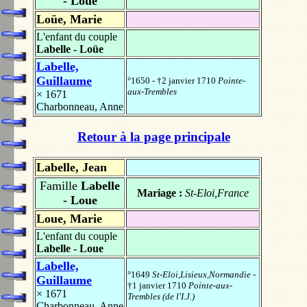
- Loüe
Loüe, Marie
L'enfant du couple
Labelle - Loüe
Labelle,
Guillaume
°1650 - †2 janvier 1710
Pointe-
aux-Trembles
× 1671
Charbonneau, Anne
Retour à la page principale
Labelle, Jean
Famille
Labelle
Mariage :
St-Eloi,France
- Loue
Loue, Marie
L'enfant du couple
Labelle - Loue
Labelle,
°1649
St-Eloi,Lisieux,Normandie
-
Guillaume
†1 janvier 1710
Pointe-aux-
× 1671
Trembles (de l'I.J.)
Charbonneau, Anne