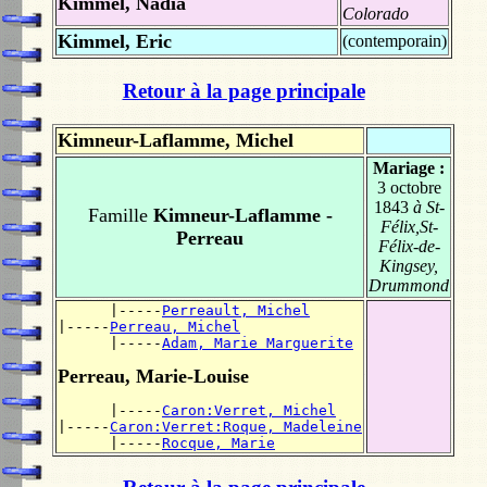
Kimmel, Nadia
Colorado
Kimmel, Eric
(contemporain)
Retour à la page principale
Kimneur-Laflamme, Michel
Mariage :
3 octobre
1843
à St-
Famille
Kimneur-Laflamme -
Félix,St-
Perreau
Félix-de-
Kingsey,
Drummond
      |-----
Perreault, Michel
|-----
Perreau, Michel
      |-----
Adam, Marie Marguerite
Perreau, Marie-Louise
      |-----
Caron:Verret, Michel
|-----
Caron:Verret:Roque, Madeleine
      |-----
Rocque, Marie