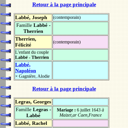
Retour à la page principale
Labbé, Joseph
(contemporain)
Famille
Labbé -
Therrien
Therrien,
(contemporain)
Félicité
L'enfant du couple
Labbé - Therrien
Labbé,
Napoléon
×
Gagnière, Alodie
Retour à la page principale
Legras, Georges
Famille
Legras -
Mariage :
6 juillet 1643
à
Labbé
Maizet,ar Caen,France
Labbé, Rachel