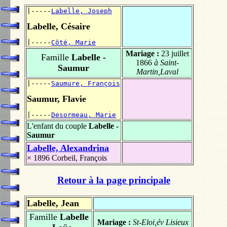
|-----
Labelle, Joseph
Labelle, Césaire
|-----
Côté, Marie
Mariage :
23 juillet
Famille
Labelle -
1866
à Saint-
Saumur
Martin,Laval
|-----
Saumure, François
Saumur, Flavie
|-----
Desormeau, Marie
L'enfant du couple
Labelle -
Saumur
Labelle, Alexandrina
× 1896
Corbeil, François
Retour à la page principale
Labelle, Jean
Famille
Labelle
Mariage :
St-Eloi,év Lisieux