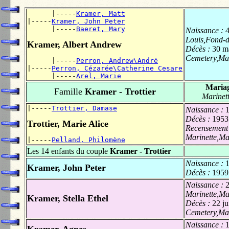
      |-----
Kramer, Matt
|-----
Kramer, John Peter
      |-----
Baeret, Mary
Naissance :
4
Louis,Fond-
Kramer, Albert Andrew
Décès :
30 m
Cemetery,Mar
      |-----
Perron, Andrew\André
|-----
Perron, Cézarée\Catherine Cesare
      |-----
Arel, Marie
Maria
Famille
Kramer - Trottier
Marinet
|-----
Trottier, Damase
Naissance :
Décès :
1953
Trottier, Marie Alice
Recensement
Marinette,Ma
|-----
Pelland, Philomène
Les 14 enfants du couple
Kramer - Trottier
Naissance :
Kramer, John Peter
Décès :
1959
Naissance :
Marinette,Ma
Kramer, Stella Ethel
Décès :
22 ju
Cemetery,Mar
Naissance :
Kramer, Agnes