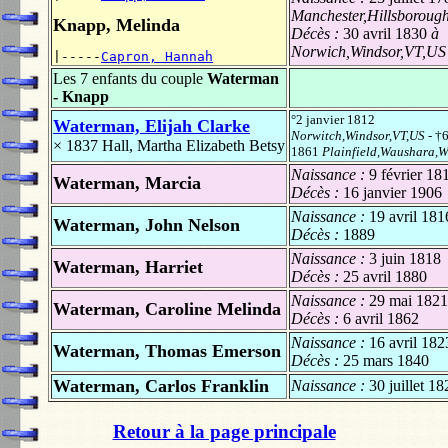
Manchester,Hillsborou
Knapp, Melinda
Décès :
30 avril 1830
à
Norwich,Windsor,VT,US
|-----
Capron, Hannah
Les 7 enfants du couple
Waterman
- Knapp
°2 janvier 1812
Waterman, Elijah Clarke
Norwitch,Windsor,VT,US
- †6
× 1837
Hall, Martha Elizabeth Betsy
1861
Plainfield,Waushara,W
Naissance :
9 février 18
Waterman, Marcia
Décès :
16 janvier 1906
Naissance :
19 avril 181
Waterman, John Nelson
Décès :
1889
Naissance :
3 juin 1818
Waterman, Harriet
Décès :
25 avril 1880
Naissance :
29 mai 1821
Waterman, Caroline Melinda
Décès :
6 avril 1862
Naissance :
16 avril 182
Waterman, Thomas Emerson
Décès :
25 mars 1840
Waterman, Carlos Franklin
Naissance :
30 juillet 18
Retour à la page principale