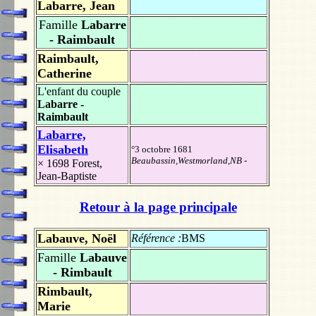
Labarre, Jean
Famille
Labarre
- Raimbault
Raimbault,
Catherine
L'enfant du couple
Labarre -
Raimbault
Labarre,
Elisabeth
°3 octobre 1681
Beaubassin,Westmorland,NB
-
× 1698
Forest,
Jean-Baptiste
Retour à la page principale
Labauve, Noël
Référence :
BMS
Famille
Labauve
- Rimbault
Rimbault,
Marie