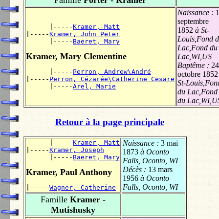
Naissance :
septembre
      |-----
Kramer, Matt
1852
à St-
|-----
Kramer, John Peter
Louis,Fond 
      |-----
Baeret, Mary
Lac,Fond du
Kramer, Mary Clementine
Lac,WI,US
Baptême :
24
      |-----
Perron, Andrew\André
octobre 1852
|-----
Perron, Cézarée\Catherine Cesare
St-Louis,Fon
      |-----
Arel, Marie
du Lac,Fond
du Lac,WI,U
Retour à la page principale
      |-----
Kramer, Matt
Naissance :
3 mai
|-----
Kramer, Joseph
1873
à Oconto
      |-----
Baeret, Mary
Falls, Oconto, WI
Décès :
13 mars
Kramer, Paul Anthony
1956
à Oconto
Falls, Oconto, WI
|-----
Wagner, Catherine
Famille
Kramer -
Mutishusky