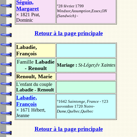
Séguin,
°28 février 1799
Margaret
Windsor,Assumption,Essex,ON
× 1821
Prat,
(Sandwich)
-
Dominic
Retour à la page principale
Labadie,
François
Famille
Labadie
Mariage :
St-Léger,év Xaintes
- Renoult
Renoult, Marie
L'enfant du couple
Labadie - Renoult
Labadie,
°1642
Saintonge, France
- †23
François
novembre 1720
Notre-
× 1671
Hébert,
Dame,Québec,Québec
Jeanne
Retour à la page principale