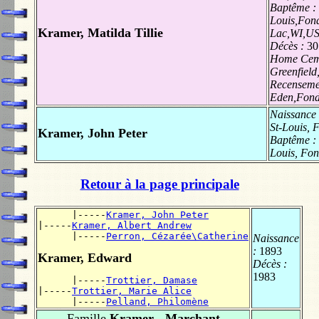
Baptême :
Louis,Fon
Kramer, Matilda Tillie
Lac,WI,U
Décès :
30
Home Ceme
Greenfield
Recenseme
Eden,Fond
Naissance
St-Louis, 
Kramer, John Peter
Baptême :
Louis, Fo
Retour à la page principale
      |-----
Kramer, John Peter
|-----
Kramer, Albert Andrew
      |-----
Perron, Cézarée\Catherine
Naissance
:
1893
Kramer, Edward
Décès :
1983
      |-----
Trottier, Damase
|-----
Trottier, Marie Alice
      |-----
Pelland, Philomène
Famille
Kramer - Marchant