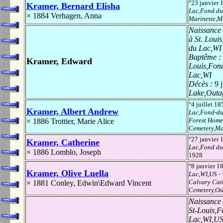
°23 janvier
Kramer, Bernard Elisha
Lac,Fond du
× 1884
Verhagen, Anna
Marinette,M
Naissance
à St. Loui
du Lac,WI
Baptême :
Kramer, Edward
Louis,Fon
Lac,WI
Décès :
9 
Lake,Outa
°4 juillet 1
Kramer, Albert Andrew
Lac,Fond-du
Forest Home
× 1886
Trottier, Marie Alice
Cemetery,Ma
°27 janvier
Kramer, Catherine
Lac,Fond du
× 1886
Lomblo, Joseph
1928
°8 janvier 
Kramer, Olive Luella
Lac,WI,US
- 
Calvary Cat
× 1881
Conley, Edwin\Edward Vincent
Cemetery,O
Naissance
St-Louis,
Lac,WI,U