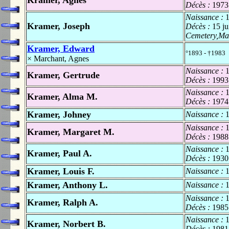
Décès :
1973
Naissance :
Kramer, Joseph
Décès :
15 ju
Cemetery,Mar
Kramer, Edward
°1893 - †1983
×
Marchant, Agnes
Naissance :
Kramer, Gertrude
Décès :
1993
Naissance :
Kramer, Alma M.
Décès :
1974
Kramer, Johney
Naissance :
Naissance :
Kramer, Margaret M.
Décès :
1988
Naissance :
Kramer, Paul A.
Décès :
1930
Kramer, Louis F.
Naissance :
Kramer, Anthony L.
Naissance :
Naissance :
Kramer, Ralph A.
Décès :
1985
Naissance :
Kramer, Norbert B.
Décès :
1981