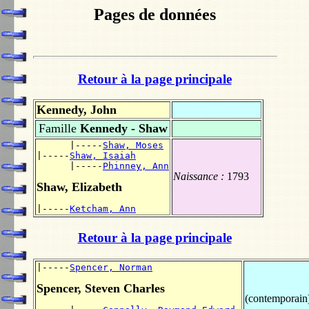
Pages de données
Retour à la page principale
Kennedy, John
Famille
Kennedy - Shaw
      |-----
Shaw, Moses
|-----
Shaw, Isaiah
      |-----
Phinney, Ann
Naissance :
1793
Shaw, Elizabeth
|-----
Ketcham, Ann
Retour à la page principale
|-----
Spencer, Norman
Spencer, Steven Charles
(contemporain