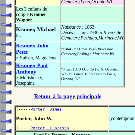
Cemetery,Lena,Oconto,WI
Les 3 enfants du
couple
Kramer -
Wagner
Naissance :
1863
Kramer, Michael
Décès :
1 juin 1936
à Riverside
L.
Cemetery,Peshtigo,Marinette,WI
Kramer, John
°1864 - †11 mai 1945
Riverside
Peter
Cemetery,Peshtigo,Marinette,WI
×
Spitzer, Magdalena
Kramer, Paul
°3 mai 1873
Oconto Falls, Oconto,
Anthony
WI
- †13 mars 1956
Oconto Falls,
×
Mutishusky,
Oconto, WI
Josephine
Retour à la page principale
|-----
Porter, James
Porter, John W.
(contemporai
|-----
Porter, Clarissa
Famille
Porter - Kramer