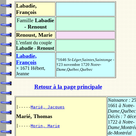
Labadie,
François
Famille
Labadie
- Renoust
Renoust, Marie
L'enfant du couple
Labadie - Renoust
Labadie,
°1646
St-Léger,Saintes,Saintonge
-
François
†23 novembre 1720
Notre-
× 1671
Hébert,
Dame,Québec,Québec
Jeanne
Retour à la page principale
Naissance :
25
1661
à Notre-
|-----
Marié, Jacques
Dame,Québec
Marié, Thomas
Décès :
7 déc
1722
à Notre-
|-----
Morin, Marie
Dame,Montréal
de-Montréal