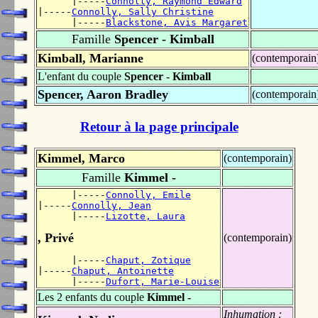
      |-----
Connolly, Raymond Edward
|-----
Connolly, Sally Christine
      |-----
Blackstone, Avis Margaret
Famille
Spencer - Kimball
Kimball, Marianne
(contemporain
L'enfant du couple
Spencer - Kimball
Spencer, Aaron Bradley
(contemporain
Retour à la page principale
Kimmel, Marco
(contemporain)
Famille
Kimmel -
      |-----
Connolly, Emile
|-----
Connolly, Jean
      |-----
Lizotte, Laura
, Privé
(contemporain)
      |-----
Chaput, Zotique
|-----
Chaput, Antoinette
      |-----
Dufort, Marie-Louise
Les 2 enfants du couple
Kimmel -
Inhumation :