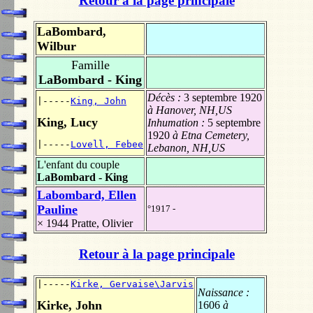
Retour à la page principale
LaBombard,
Wilbur
Famille
LaBombard - King
Décès :
3 septembre 1920
|-----
King, John
à Hanover, NH,US
King, Lucy
Inhumation :
5 septembre
1920
à Etna Cemetery,
|-----
Lovell, Febee
Lebanon, NH,US
L'enfant du couple
LaBombard - King
Labombard, Ellen
Pauline
°1917 -
× 1944
Pratte, Olivier
Retour à la page principale
|-----
Kirke, Gervaise\Jarvis
Naissance :
Kirke, John
1606
à