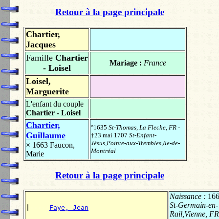
Retour à la page principale
Chartier,
Jacques
Famille
Chartier
Mariage :
France
- Loisel
Loisel,
Marguerite
L'enfant du couple
Chartier - Loisel
Chartier,
°1635
St-Thomas, La Fleche, FR
-
Guillaume
†23 mai 1707
St-Enfant-
Jésus,Pointe-aux-Trembles,Ile-de-
× 1663
Faucon,
Montréal
Marie
Retour à la page principale
Naissance :
16
St-Germain-en-
|-----
Faye, Jean
Rail,Vienne, FR