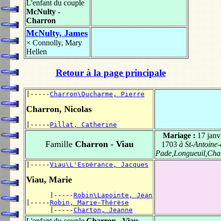
L'enfant du couple
McNulty -
Charron
McNulty, James
×
Connolly, Mary
Hellen
Retour à la page principale
|-----
Charron\Ducharme, Pierre
Charron, Nicolas
|-----
Pillat, Catherine
Mariage :
17 janv
Famille
Charron - Viau
1703
à St-Antoine-
Pade,Longueuil,Ch
|-----
Viau\L'Espérance, Jacques
Viau, Marie
      |-----
Robin\Lapointe, Jean
|-----
Robin, Marie-Thérèse
      |-----
Charton, Jeanne
L'enfant du couple
Charron - Viau