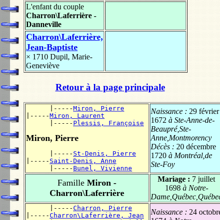
L'enfant du couple
Charron\Laferrière -
Danneville
Charron\Laferrière,
Jean-Baptiste
× 1710
Dupil, Marie-
Geneviève
Retour à la page principale
      |-----
Miron, Pierre
Naissance :
29 février
|-----
Miron, Laurent
1672
à Ste-Anne-de-
      |-----
Plessis, Françoise
Beaupré,Ste-
Miron, Pierre
Anne,Montmorency
Décès :
20 décembre
      |-----
St-Denis, Pierre
1720
à Montréal,de
|-----
Saint-Denis, Anne
Ste-Foy
      |-----
Bunel, Vivienne
Mariage :
7 juillet
Famille
Miron -
1698
à Notre-
Charron\Laferrière
Dame,Québec,Québe
      |-----
Charron, Pierre
Naissance :
24 octobr
|-----
Charron\Laferrière, Jean