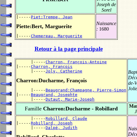
Joseph de
Sorel
|-----
Piet:Trempe, Jean
Naissance
Piette:Bert, Marguerite
:
1680
|-----
Chemereau, Marguerite
Retour à la page principale
      |-----
Charron, François-Antoine
|-----
Charron, François
      |-----
Joly, Catherine
Bap
Déc
Charron:Ducharme, François
de-V
Jolie
      |-----
Beaugrand:Champagne, Pierre-Simon
|-----
Beaugrand, Josephte
      |-----
Dutaut, Marie-Joseph
Mar
Famille
Charron:Ducharme - Robillard
J
      |-----
Robillard, Claude
|-----
Robillard, Joseph
      |-----
Dalpé, Judith
Nais
Déc
Robillard, Charlotte