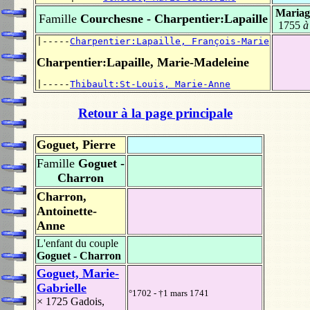
Mariag
Famille
Courchesne - Charpentier:Lapaille
1755
à
|-----
Charpentier:Lapaille, François-Marie
Charpentier:Lapaille, Marie-Madeleine
|-----
Thibault:St-Louis, Marie-Anne
Retour à la page principale
Goguet, Pierre
Famille
Goguet -
Charron
Charron,
Antoinette-
Anne
L'enfant du couple
Goguet - Charron
Goguet, Marie-
Gabrielle
°1702 - †1 mars 1741
× 1725
Gadois,