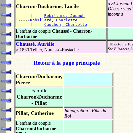
à St-Joseph,
Charron-Ducharme, Lucile
Décès :
vers
inconnu
      |-----
Robillard, Joseph
|-----
Robillard, Charlotte
      |-----
Cauchon, Charlotte
L'enfant du couple
Chaussé - Charron-
Ducharme
Chaussé, Aurélie
°18 octobre 18
Ste-Elisabeth,S
× 1839
Tellier, Narcisse-Eustache
Retour à la page principale
Charron\Ducharme,
Pierre
Famille
Charron\Ducharme
- Pillat
Immigration :
Fille du
Pillat, Catherine
Roi
L'enfant du couple
Charron\Ducharme -