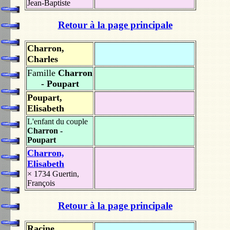
Jean-Baptiste
Retour à la page principale
Charron,
Charles
Famille
Charron
- Poupart
Poupart,
Elisabeth
L'enfant du couple
Charron -
Poupart
Charron,
Elisabeth
× 1734
Guertin,
François
Retour à la page principale
Racine,