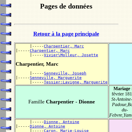
Pages de données
Retour à la page principale
      |-----
Charpentier, Marc
|-----
Charpentier, Marc
      |-----
Vivier\Molleur, Josette
Charpentier, Marc
      |-----
Senneville, Joseph
|-----
Senneville, Marguerite
      |-----
Tessier:Lavigne, Marguerite
Mariage 
février 18
St-Antoine
Famille
Charpentier - Dionne
Padoue,Ba
du-
Febvre,Yam
      |-----
Dionne, Antoine
|-----
Dionne, Antoine
      |-----
Caron, Marie-Louise