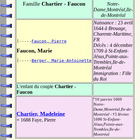
Famille
Chartier - Faucon
Notre-
Dame,Montréal,Ile-
de-Montréal
Naissance :
23 avril
1644
à Brouage,
Charente-Maritime,
FR
|-----
Faucon, Pierre
Décès :
4 décembre
Faucon, Marie
1709
à St-Enfant-
Jésus,Pointe-aux-
|-----
Berger, Marie-Antoinette
Trembles,Ile-de-
Montréal
Immigration :
Fille
du Roi
L'enfant du couple
Chartier -
Faucon
°10 janvier 1669
Notre-
Dame,Montréal,Ile-de-
Chartier, Madeleine
Montréal
- †5 février
1696
St-Enfant-
× 1688
Faye, Pierre
Jésus,Pointe-aux-
Trembles,Ile-de-
Montréal