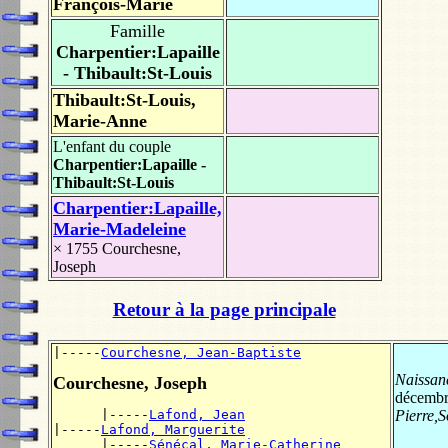
François-Marie
Famille
Charpentier:Lapaille
- Thibault:St-Louis
Thibault:St-Louis,
Marie-Anne
L'enfant du couple
Charpentier:Lapaille -
Thibault:St-Louis
Charpentier:Lapaille,
Marie-Madeleine
× 1755
Courchesne,
Joseph
Retour à la page principale
|-----
Courchesne, Jean-Baptiste
Naissan
Courchesne, Joseph
décembr
      |-----
Lafond, Jean
Pierre,S
|-----
Lafond, Marguerite
      |-----
Sénécal, Marie-Catherine