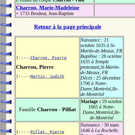
Charron, Marie-Madeleine
× 1733
Brodeur, Jean-Baptiste
Retour à la page principale
Naissance :
21
octobre 1635
à St-
Martin-de-Meaux, FR
Baptême :
28 octobre
|-----
Charron, Pierre
1635
à Temple
Charron, Pierre
protestant,St-Martin-
de-Meaux, FR
|-----
Martin, Judith
Décès :
25 décembre
1700
à Notre-
Dame,Montréal,Ile-
de-Montréal
Mariage :
19 octobre
1665
à Notre-
Famille
Charron - Pilliat
Dame,Montréal,Ile-
de-Montréal
Naissance :
30 mars
1646
à La Rochelle,
|-----
Pillat, Pierre