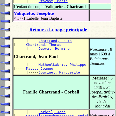
      |-----
Provost, Marie
L'enfant du couple
Valiquette - Chartrand
Valiquette, Josephte
× 1771
Labelle, Jean-Baptiste
Retour à la page principale
      |-----
Chartrand, Louis
|-----
Chartrand, Thomas
      |-----
Queval, Hermine
Naissance :
8
mars 1698
à
Chartrand, Jean-Paul
Pointe-aux-
Trembles
      |-----
Mathon\Labrie, Philippe
|-----
Matou, Jeanne
      |-----
Doucinet, Marguerite
Mariage :
3
novembre
1719
à St-
Famille
Chartrand - Corbeil
Joseph,Rivière-
des-Prairies,
Ile-de-
Montréal
      |-----
Corbeil, Jean
Naissance :
19
|-----
Corbeil\Tranchemontagne, André