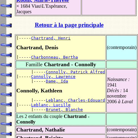
× 1684
Viau\L'Espérance,
Jacques
Retour à la page principale
|-----
Chartrand, Henri
Chartrand, Denis
(contemporain)
|-----
Charbonneau, Bertha
Famille
Chartrand - Connolly
      |-----
Connolly, Patrick Alfred
|-----
Connolly, Lawrence
Naissance :
      |-----
Dame, Ida
1941
Connolly, Kathleen
Décès :
14
novembre
      |-----
Leblanc, Charles-Edouard
2006
à Laval
|-----
Leblanc, Lucille
      |-----
Brunet, Blanche
Les 2 enfants du couple
Chartrand -
Connolly
Chartrand, Nathalie
(contemporain)
(contemporain)