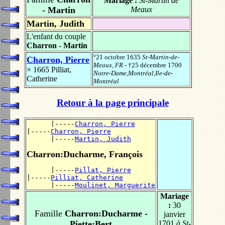
Mariage :
St-Martin de
- Martin
Meaux
Martin, Judith
L'enfant du couple
Charron - Martin
°21 octobre 1635
St-Martin-de-
Charron, Pierre
Meaux, FR
- †25 décembre 1700
× 1665
Pilliat,
Notre-Dame,Montréal,Ile-de-
Catherine
Montréal
Retour à la page principale
      |-----
Charron, Pierre
|-----
Charron, Pierre
      |-----
Martin, Judith
Charron:Ducharme, François
      |-----
Pillat, Pierre
|-----
Pilliat, Catherine
      |-----
Moulinet, Marguerite
Mariage
:
30
Famille
Charron:Ducharme -
janvier
Piette:Bert
1701
à St-