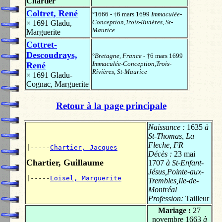
Chartier
Coltret, René
°1666 - †6 mars 1699
Immaculée-
Conception,Trois-Rivières, St-
× 1691
Gladu,
Maurice
Marguerite
Cottret-
Descoudrays,
°
Bretagne, France
- †6 mars 1699
Immaculée-Conception,Trois-
René
Rivières, St-Maurice
× 1691
Gladu-
Cognac, Marguerite
Retour à la page principale
Naissance :
1635
à
St-Thomas, La
Fleche, FR
|-----
Chartier, Jacques
Décès :
23 mai
Chartier, Guillaume
1707
à St-Enfant-
Jésus,Pointe-aux-
|-----
Loisel, Marguerite
Trembles,Ile-de-
Montréal
Profession:
Tailleur
Mariage :
27
novembre 1663
à