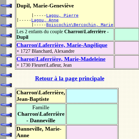
Dupil, Marie-Geneviève
      |-----
Lagou, Pierre
|-----
Lagou, Anne
      |-----
Boiscochin\Bercochin, Marie
Les 2 enfants du couple
Charron\Laferrière -
Dupil
Charron\Laferrière, Marie-Angélique
× 1727
Blanchard, Alexandre
Charon\Laferrière, Marie-Madeleine
× 1730
Fleuret\Lafleur, Jean
Retour à la page principale
Charron\Laferrière,
Jean-Baptiste
Famille
Charron\Laferrière
- Danneville
Danneville, Marie-
Anne