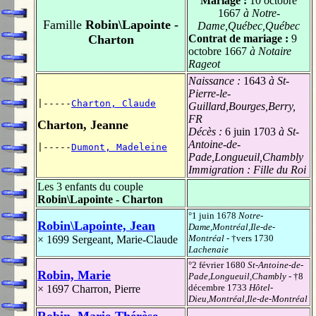
Mariage :
10 octobre
1667
à Notre-
Famille
Robin\Lapointe -
Dame,Québec,Québec
Charton
Contrat de mariage :
9
octobre 1667
à Notaire
Rageot
Naissance :
1643
à St-
Pierre-le-
|-----
Charton, Claude
Guillard,Bourges,Berry,
FR
Charton, Jeanne
Décès :
6 juin 1703
à St-
Antoine-de-
|-----
Dumont, Madeleine
Pade,Longueuil,Chambly
Immigration :
Fille du Roi
Les 3 enfants du couple
Robin\Lapointe - Charton
°1 juin 1678
Notre-
Robin\Lapointe, Jean
Dame,Montréal,Ile-de-
Montréal
- †vers 1730
× 1699
Sergeant, Marie-Claude
Lachenaie
°2 février 1680
St-Antoine-de-
Robin, Marie
Pade,Longueuil,Chambly
- †8
décembre 1733
Hôtel-
× 1697
Charron, Pierre
Dieu,Montréal,Ile-de-Montréal
Robin, Marie-Thérèse