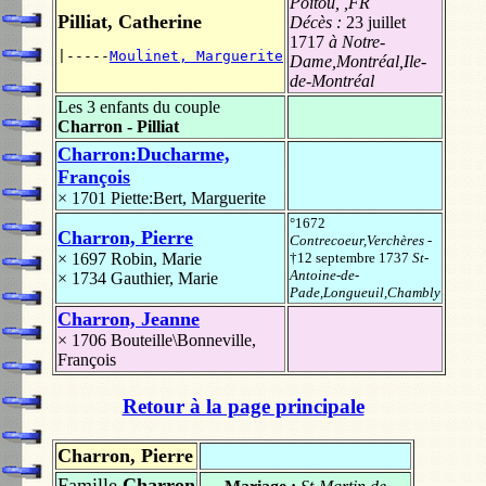
Poitou, ,FR
Pilliat, Catherine
Décès :
23 juillet
1717
à Notre-
|-----
Moulinet, Marguerite
Dame,Montréal,Ile-
de-Montréal
Les 3 enfants du couple
Charron - Pilliat
Charron:Ducharme,
François
× 1701
Piette:Bert, Marguerite
°1672
Charron, Pierre
Contrecoeur,Verchères
-
× 1697
Robin, Marie
†12 septembre 1737
St-
Antoine-de-
× 1734
Gauthier, Marie
Pade,Longueuil,Chambly
Charron, Jeanne
× 1706
Bouteille\Bonneville,
François
Retour à la page principale
Charron, Pierre
Famille
Charron