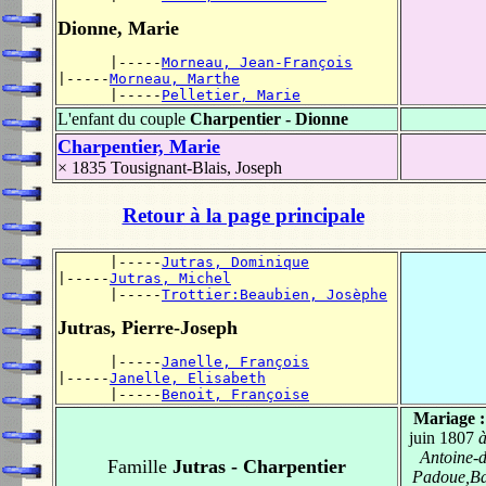
Dionne, Marie
      |-----
Morneau, Jean-François
|-----
Morneau, Marthe
      |-----
Pelletier, Marie
L'enfant du couple
Charpentier - Dionne
Charpentier, Marie
× 1835
Tousignant-Blais, Joseph
Retour à la page principale
      |-----
Jutras, Dominique
|-----
Jutras, Michel
      |-----
Trottier:Beaubien, Josèphe
Jutras, Pierre-Joseph
      |-----
Janelle, François
|-----
Janelle, Elisabeth
      |-----
Benoit, Françoise
Mariage 
juin 1807
à
Antoine-d
Famille
Jutras - Charpentier
Padoue,Ba