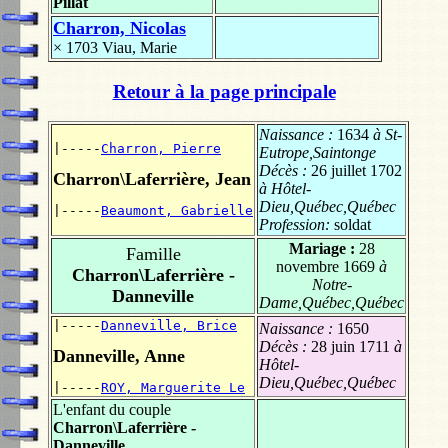
Pillat
Charron, Nicolas
× 1703
Viau, Marie
Retour à la page principale
Naissance :
1634
à St-
|-----
Charron, Pierre
Eutrope,Saintonge
Décès :
26 juillet 1702
Charron\Laferrière, Jean
à Hôtel-
Dieu,Québec,Québec
|-----
Beaumont, Gabrielle
Profession:
soldat
Mariage :
28
Famille
novembre 1669
à
Charron\Laferrière -
Notre-
Danneville
Dame,Québec,Québec
|-----
Danneville, Brice
Naissance :
1650
Décès :
28 juin 1711
à
Danneville, Anne
Hôtel-
Dieu,Québec,Québec
|-----
ROY, Marguerite Le
L'enfant du couple
Charron\Laferrière -
Danneville