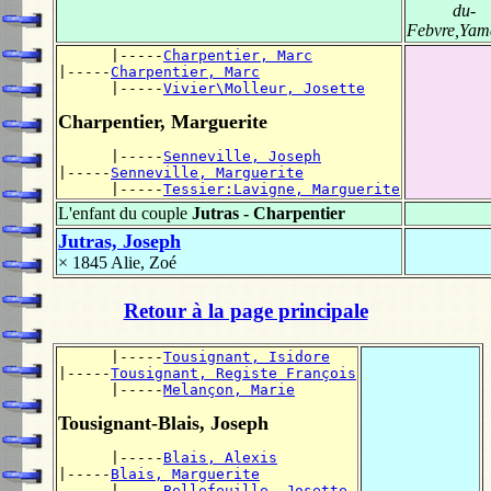
du-
Febvre,Yam
      |-----
Charpentier, Marc
|-----
Charpentier, Marc
      |-----
Vivier\Molleur, Josette
Charpentier, Marguerite
      |-----
Senneville, Joseph
|-----
Senneville, Marguerite
      |-----
Tessier:Lavigne, Marguerite
L'enfant du couple
Jutras - Charpentier
Jutras, Joseph
× 1845
Alie, Zoé
Retour à la page principale
      |-----
Tousignant, Isidore
|-----
Tousignant, Registe François
      |-----
Melançon, Marie
Tousignant-Blais, Joseph
      |-----
Blais, Alexis
|-----
Blais, Marguerite
      |-----
Bellefeuille, Josette