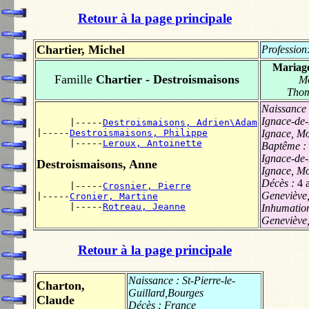
Retour à la page principale
Chartier, Michel
Profession
Mariag
Famille
Chartier - Destroismaisons
Mo
Tho
Naissance
Ignace-de-
      |-----
Destroismaisons, Adrien\Adam
|-----
Destroismaisons, Philippe
Ignace, M
      |-----
Leroux, Antoinette
Baptême :
Ignace-de-
Destroismaisons, Anne
Ignace, M
Décès :
4 
      |-----
Crosnier, Pierre
Geneviève,
|-----
Cronier, Martine
      |-----
Rotreau, Jeanne
Inhumatio
Geneviève,
Retour à la page principale
Naissance :
St-Pierre-le-
Charton,
Guillard,Bourges
Claude
Décès :
France