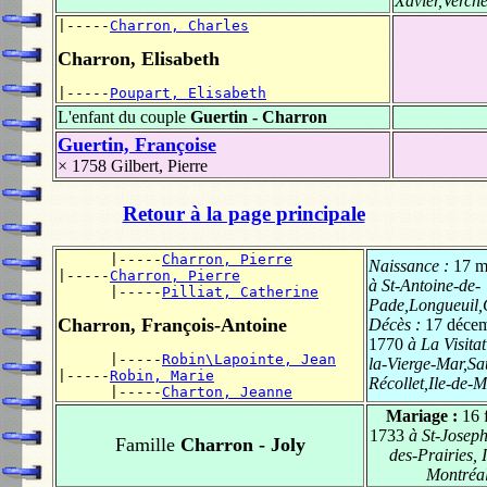
Xavier,Verchè
|-----
Charron, Charles
Charron, Elisabeth
|-----
Poupart, Elisabeth
L'enfant du couple
Guertin - Charron
Guertin, Françoise
× 1758
Gilbert, Pierre
Retour à la page principale
      |-----
Charron, Pierre
Naissance :
17 m
|-----
Charron, Pierre
à St-Antoine-de-
      |-----
Pilliat, Catherine
Pade,Longueuil
Charron, François-Antoine
Décès :
17 déce
1770
à La Visitat
      |-----
Robin\Lapointe, Jean
la-Vierge-Mar,Sa
|-----
Robin, Marie
Récollet,Ile-de-
      |-----
Charton, Jeanne
Mariage :
16 
1733
à St-Joseph
Famille
Charron - Joly
des-Prairies, I
Montréa