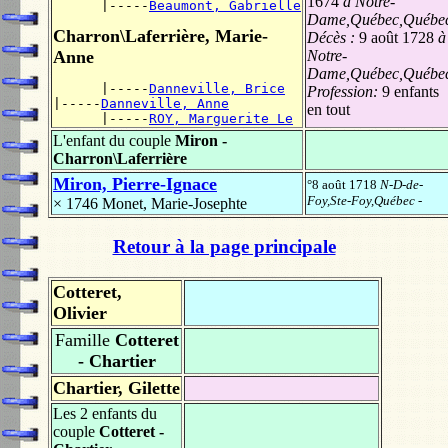
1674
à Notre-
      |-----
Beaumont, Gabrielle
Dame,Québec,Québe
Charron\Laferrière, Marie-
Décès :
9 août 1728
à
Anne
Notre-
Dame,Québec,Québe
      |-----
Danneville, Brice
Profession:
9 enfants
|-----
Danneville, Anne
en tout
      |-----
ROY, Marguerite Le
L'enfant du couple
Miron -
Charron\Laferrière
Miron, Pierre-Ignace
°8 août 1718
N-D-de-
Foy,Ste-Foy,Québec
-
× 1746
Monet, Marie-Josephte
Retour à la page principale
Cotteret,
Olivier
Famille
Cotteret
- Chartier
Chartier, Gilette
Les 2 enfants du
couple
Cotteret -