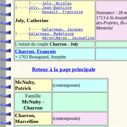
      |-----
Joly, Nicolas
|-----
Joly, Jean-Baptiste
      |-----
Hunault, Françoise
Naissance :
28 m
1713
à St-Joseph
Joly, Catherine
des-Prairies, Ile-
Montréal
      |-----
Galarneau, Jacques
|-----
Galarneau, Madeleine
      |-----
Héron\Néron, Jacqueline
L'enfant du couple
Charron - Joly
Charron, François
× 1763
Beaugrand, Josephte
Retour à la page principale
McNulty,
(contemporain)
Patrick
Famille
McNulty -
Charron
Charron,
(contemporain)
Marcelline