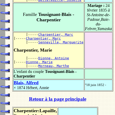
Mariage :
24
février 1835
à
Famille
Tousignant-Blais -
St-Antoine-de-
Charpentier
Padoue,Baie-
du-
Febvre,Yamaska
      |-----
Charpentier, Marc
|-----
Charpentier, Marc
      |-----
Senneville, Marguerite
Charpentier, Marie
      |-----
Dionne, Antoine
|-----
Dionne, Marie
      |-----
Morneau, Marthe
L'enfant du couple
Tousignant-Blais -
Charpentier
Blais, Alfred
°18 juin 1852 -
× 1874
Hébert, Annie
Retour à la page principale
Charpentier:Lapaille,