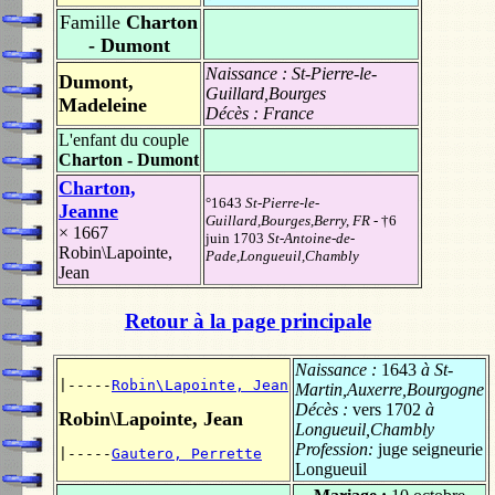
Famille
Charton
- Dumont
Naissance :
St-Pierre-le-
Dumont,
Guillard,Bourges
Madeleine
Décès :
France
L'enfant du couple
Charton - Dumont
Charton,
°1643
St-Pierre-le-
Jeanne
Guillard,Bourges,Berry, FR
- †6
× 1667
juin 1703
St-Antoine-de-
Robin\Lapointe,
Pade,Longueuil,Chambly
Jean
Retour à la page principale
Naissance :
1643
à St-
|-----
Robin\Lapointe, Jean
Martin,Auxerre,Bourgogne
Décès :
vers 1702
à
Robin\Lapointe, Jean
Longueuil,Chambly
Profession:
juge seigneurie
|-----
Gautero, Perrette
Longueuil