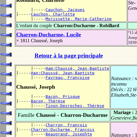
Ste-
Gene
      |-----
Cauchon, Jacques
|-----
Cauchon, Charlotte
      |-----
Morissette, Marie-Catherine
L'enfant du couple
Charron:Ducharme - Robillard
°11 
Charron-Ducharme, Lucile
Josep
× 1811
Chaussé, Joseph
183
Retour à la page principale
      |-----
Ham:Chaussé, Jean-Baptiste
|-----
Han:Chaussé, Jean-Baptiste
      |-----
Favreau, Françoise
Naissance :
v
inconnu
Chaussé, Joseph
Décès :
22 fé
Elisabeth,Ste
      |-----
Bacon, Prisque
|-----
Bacon, Thérèse
      |-----
Tinon-Desroches, Thérèse
Mariage :
Famille
Chaussé - Charron-Ducharme
Genevieve,Ber
      |-----
Charron, François
|-----
Charron:Ducharme, François
      |-----
Beaugrand, Josephte
Naissance :