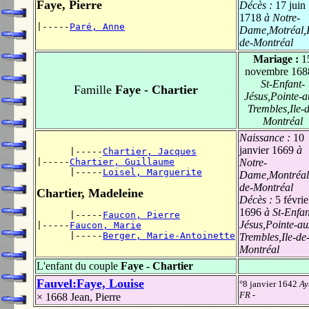
Faye, Pierre
Décès :
17 juin
1718
à Notre-
|-----
Paré, Anne
Dame,Motréal,I
de-Montréal
Mariage :
1
novembre 168
St-Enfant-
Famille
Faye - Chartier
Jésus,Pointe-a
Trembles,Ile-
Montréal
Naissance :
10
janvier 1669
à
      |-----
Chartier, Jacques
|-----
Chartier, Guillaume
Notre-
      |-----
Loisel, Marguerite
Dame,Montréal,
de-Montréal
Chartier, Madeleine
Décès :
5 févrie
1696
à St-Enfan
      |-----
Faucon, Pierre
Jésus,Pointe-au
|-----
Faucon, Marie
      |-----
Berger, Marie-Antoinette
Trembles,Ile-de
Montréal
L'enfant du couple
Faye - Chartier
Fauvel:Faye, Louise
°8 janvier 1642
Ay
FR
-
× 1668
Jean, Pierre