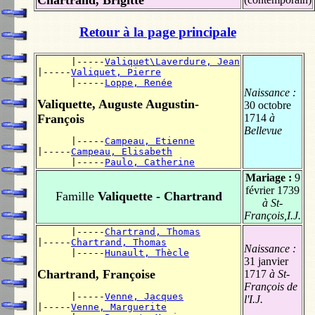
Chartrand, Brigitte
Retour à la page principale
      |-----
Valiquet\Laverdure, Jean
|-----
Valiquet, Pierre
      |-----
Loppe, Renée
Naissance :
Valiquette, Auguste Augustin-
30 octobre
François
1714
à
Bellevue
      |-----
Campeau, Etienne
|-----
Campeau, Elisabeth
      |-----
Paulo, Catherine
Mariage :
9
février 1739
Famille
Valiquette - Chartrand
à St-
François,I.J.
      |-----
Chartrand, Thomas
|-----
Chartrand, Thomas
Naissance :
      |-----
Hunault, Thècle
31 janvier
Chartrand, Françoise
1717
à St-
François de
      |-----
Venne, Jacques
l'I.J.
|-----
Venne, Marguerite