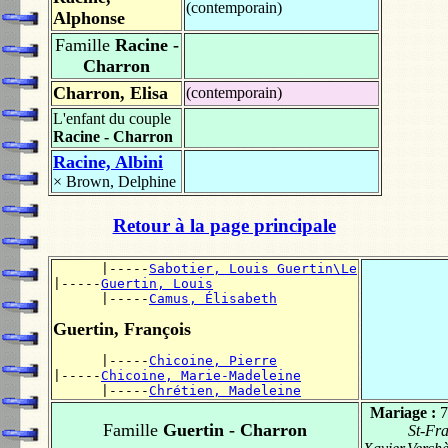
(contemporain)
Alphonse
Famille
Racine -
Charron
Charron, Elisa
(contemporain)
L'enfant du couple
Racine - Charron
Racine, Albini
×
Brown, Delphine
Retour à la page principale
      |-----
Sabotier, Louis Guertin\Le
|-----
Guertin, Louis
      |-----
Camus, Élisabeth
Guertin, François
      |-----
Chicoine, Pierre
|-----
Chicoine, Marie-Madeleine
      |-----
Chrétien, Madeleine
Mariage :
7
Famille
Guertin - Charron
St-Fra