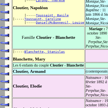
      |-----
Lafond, Thérèse
Monique,Ste-
Monique,Nicol
Cloutier, Napoléon
Baptême :
11
juin 1866
à St
      |-----
Toussaint, Basile
Monique,Ste-
|-----
Toussaint, Caroline
      |-----
Daniel\McBonnevil, Louise
Monique,Nicol
Mariage :
7
octobre 1890
Famille
Cloutier - Blanchette
Ste-
Perpétue,Ste
Perpétue,Nicol
|-----
Blanchette, Stanislas
Blanchette, Mary
Les 6 enfants du couple
Cloutier - Blanchette
Cloutier, Armand
(contemporain
Naissance :
1
février 1892
à
Cloutier, Elodie
Ste-
Perpétue,Ste-
Perpétue,Nicol
Naissance :
1
octobre 1893