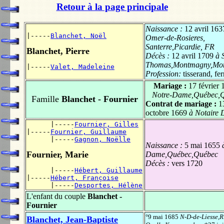
Retour à la page principale
Naissance :
12 avril 163
|-----
Blanchet, Noël
Omer-de-Rosieres,
Santerre,Picardie, FR
Blanchet, Pierre
Décès :
12 avril 1709
à S
Thomas,Montmagny,Mo
|-----
Valet, Madeleine
Profession:
tisserand, fe
Mariage :
17 février 
Notre-Dame,Québec,
Famille
Blanchet - Fournier
Contrat de mariage :
1
octobre 1669
à Notaire 
      |-----
Fournier, Gilles
|-----
Fournier, Guillaume
      |-----
Gagnon, Noëlle
Naissance :
5 mai 1655
à
Fournier, Marie
Dame,Québec,Québec
Décès :
vers 1720
      |-----
Hébert, Guillaume
|-----
Hébert, Françoise
      |-----
Desportes, Hélène
L'enfant du couple
Blanchet -
Fournier
°9 mai 1685
N-D-de-Liesse,R
Blanchet, Jean-Baptiste