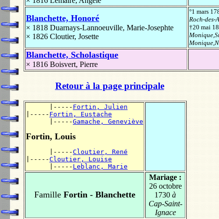
× 1816
Lemaire, Angèle
°1 mars 1
Blanchette, Honoré
Roch-des-Au
× 1818
Duarnays-Lannoeuville, Marie-Josephte
†20 mai 1
Monique,St
× 1826
Cloutier, Josette
Monique,N
Blanchette, Scholastique
× 1816
Boisvert, Pierre
Retour à la page principale
      |-----
Fortin, Julien
|-----
Fortin, Eustache
      |-----
Gamache, Geneviève
Fortin, Louis
      |-----
Cloutier, René
|-----
Cloutier, Louise
      |-----
Leblanc, Marie
Mariage :
26 octobre
Famille
Fortin - Blanchette
1730
à
Cap-Saint-
Ignace