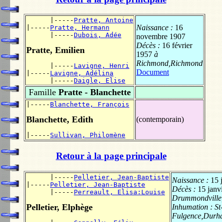
      |-----
Pratte, Antoine
Naissance :
16
|-----
Pratte, Hermann
      |-----
Dubois, Adée
novembre 1907
Décès :
16 février
Pratte, Emilien
1957
à
Richmond,Richmond
      |-----
Lavigne, Henri
Document
|-----
Lavigne, Adélina
      |-----
Daigle, Elise
Famille
Pratte - Blanchette
|-----
Blanchette, François
Blanchette, Edith
(contemporain)
|-----
Sullivan, Philomène
Retour à la page principale
      |-----
Pelletier, Jean-Baptiste
Naissance :
15 
|-----
Pelletier, Jean-Baptiste
Décès :
15 janv
      |-----
Perreault, Elisa:Louise
Drummondvill
Pelletier, Elphège
Inhumation :
St
Fulgence,Durh