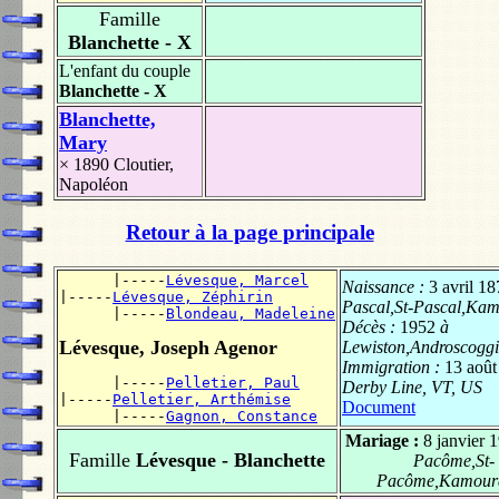
Famille
Blanchette - X
L'enfant du couple
Blanchette - X
Blanchette,
Mary
× 1890
Cloutier,
Napoléon
Retour à la page principale
      |-----
Lévesque, Marcel
Naissance :
3 avril 1
|-----
Lévesque, Zéphirin
Pascal,St-Pascal,Ka
      |-----
Blondeau, Madeleine
Décès :
1952
à
Lévesque, Joseph Agenor
Lewiston,Androscogg
Immigration :
13 août
      |-----
Pelletier, Paul
Derby Line, VT, US
|-----
Pelletier, Arthémise
Document
      |-----
Gagnon, Constance
Mariage :
8 janvier 
Famille
Lévesque - Blanchette
Pacôme,St-
Pacôme,Kamour