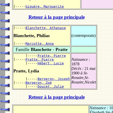
|-----
Giguère, Marguerite
Retour à la page principale
|-----
Blanchette, Athanase
Blanchette, Philias
(contemporain)
|-----
Marcotte, Anna
Famille
Blanchette - Pratte
      |-----
Pratte, Pierre
Naissance :
|-----
Pratte, Pierre
      |-----
Hébert, Lucie
1878
Décès :
21 mai
Pratte, Lydia
1900
à St-
Rosaire,St-
      |-----
Bergeron, Joseph
Rosaire,Nicolet
|-----
Bergeron, Zoé
      |-----
Doucet, Julie
Retour à la page principale
Naissance :
10
Élisabeth,Ste-