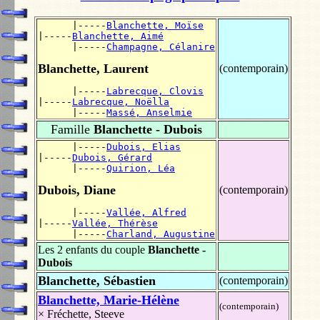
      |-----
Blanchette, Moïse
|-----
Blanchette, Aimé
      |-----
Champagne, Célanire
Blanchette, Laurent
(contemporain)
      |-----
Labrecque, Clovis
|-----
Labrecque, Noëlla
      |-----
Massé, Anselmie
Famille
Blanchette - Dubois
      |-----
Dubois, Elias
|-----
Dubois, Gérard
      |-----
Quirion, Léa
Dubois, Diane
(contemporain)
      |-----
Vallée, Alfred
|-----
Vallée, Thérèse
      |-----
Charland, Augustine
Les 2 enfants du couple
Blanchette -
Dubois
Blanchette, Sébastien
(contemporain)
Blanchette, Marie-Hélène
(contemporain)
×
Fréchette, Steeve