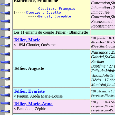
Blanchette, Philomène
Conception,Sh
Inhumation :
2
      |-----
Cloutier, François
Immaculée-
|-----
Cloutier, Josette
      |-----
Benoit, Josephte
Conception,Sh
Recensement 
Recensement 
Les 11 enfants du couple
Tellier - Blanchette
°18 janvier 187
Tellier, Marie
décembre 1942
S
× 1894
Cloutier, Onésime
d'Arc,Sherbrook
Naissance :
25
Gabriel,St-Ga
Berthier
Baptême :
27 
Tellier, Auguste
Félix-de-Valois
Valois,Joliette
Décès :
17 dé
Montréal,Ile-
Tellier, Evariste
°30 décembre 1
Perpétue,Nicolet
×
Paquin, Aldéa Marie-Louise
°20 juin 1874
St
Tellier, Marie-Anna
Perpétue,Nicolet
×
Beaudoin, Zéphirin
Perpétue,Ste-Per