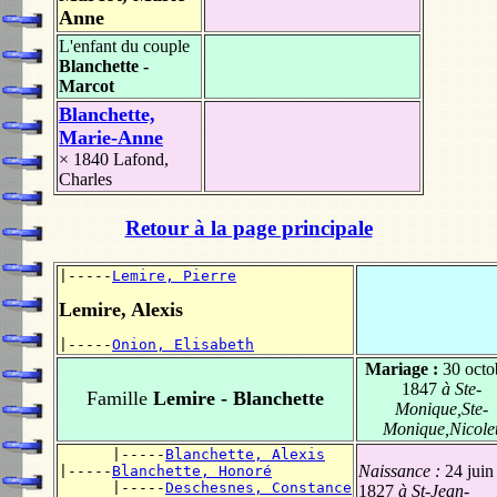
Anne
L'enfant du couple
Blanchette -
Marcot
Blanchette,
Marie-Anne
× 1840
Lafond,
Charles
Retour à la page principale
|-----
Lemire, Pierre
Lemire, Alexis
|-----
Onion, Elisabeth
Mariage :
30 octo
1847
à Ste-
Famille
Lemire - Blanchette
Monique,Ste-
Monique,Nicole
      |-----
Blanchette, Alexis
Naissance :
24 juin
|-----
Blanchette, Honoré
      |-----
Deschesnes, Constance
1827
à St-Jean-