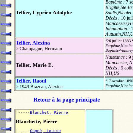
Baptême :
7 s
Brigitte,Ste-Br
Tellier, Cyprien Adolphe
Saults,Nicolet
Décès :
10 jui
Manchester,H
Inhumation :
1
Autustin,NH,
°26 juillet 1883
Tellier, Alexina
Perpétue,Nicolet
×
Champagne, Hermann
Baptiste-Vianney
Naissance :
9 
Manchester, 
Tellier, Marie E.
Décès :
9 août
NH,US
Tellier, Raoul
°17 octobre 189
Perpétue,Nicolet
× 1949
Brazeau, Alexina
Retour à la page principale
|-----
Blanchet, Pierre
Blanchette, Pierre
|-----
Gagné, Louise