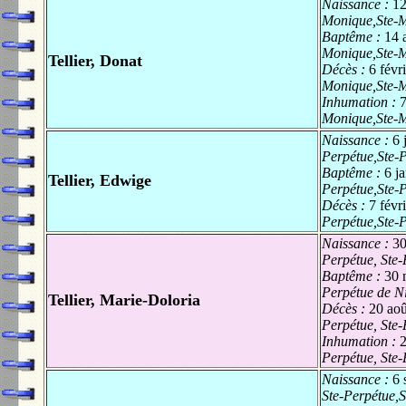
Naissance :
12
Monique,Ste-M
Baptême :
14 
Monique,Ste-M
Tellier, Donat
Décès :
6 févr
Monique,Ste-M
Inhumation :
7
Monique,Ste-M
Naissance :
6 
Perpétue,Ste-P
Baptême :
6 j
Tellier, Edwige
Perpétue,Ste-P
Décès :
7 févr
Perpétue,Ste-P
Naissance :
30
Perpétue, Ste-
Baptême :
30 
Perpétue de Ni
Tellier, Marie-Doloria
Décès :
20 ao
Perpétue, Ste-
Inhumation :
2
Perpétue, Ste-
Naissance :
6 
Ste-Perpétue,S