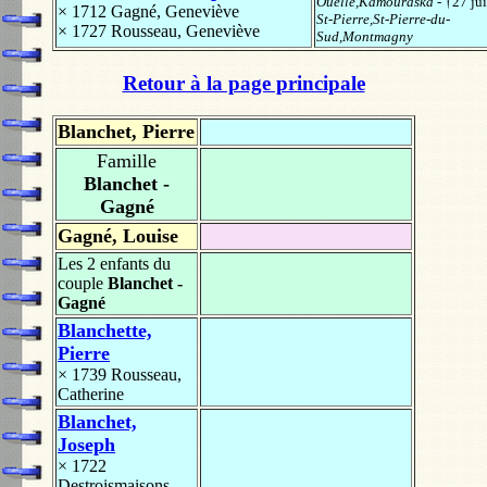
Ouelle,Kamouraska
- †27 jui
× 1712
Gagné, Geneviève
St-Pierre,St-Pierre-du-
× 1727
Rousseau, Geneviève
Sud,Montmagny
Retour à la page principale
Blanchet, Pierre
Famille
Blanchet -
Gagné
Gagné, Louise
Les 2 enfants du
couple
Blanchet -
Gagné
Blanchette,
Pierre
× 1739
Rousseau,
Catherine
Blanchet,
Joseph
× 1722
Destroismaisons,