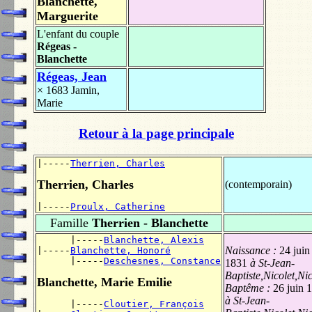
Blanchette,
Marguerite
L'enfant du couple
Régeas -
Blanchette
Régeas, Jean
× 1683
Jamin,
Marie
Retour à la page principale
|-----
Therrien, Charles
Therrien, Charles
(contemporain)
|-----
Proulx, Catherine
Famille
Therrien - Blanchette
      |-----
Blanchette, Alexis
Naissance :
24 juin
|-----
Blanchette, Honoré
      |-----
Deschesnes, Constance
1831
à St-Jean-
Baptiste,Nicolet,Nic
Blanchette, Marie Emilie
Baptême :
26 juin 
à St-Jean-
      |-----
Cloutier, François