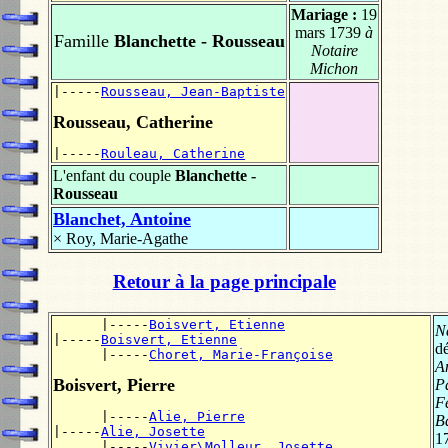
Mariage :
19
mars 1739
à
Famille
Blanchette - Rousseau
Notaire
Michon
|-----
Rousseau, Jean-Baptiste
Rousseau, Catherine
|-----
Rouleau, Catherine
L'enfant du couple
Blanchette -
Rousseau
Blanchet, Antoine
×
Roy, Marie-Agathe
Retour à la page principale
      |-----
Boisvert, Etienne
N
|-----
Boisvert, Etienne
d
      |-----
Choret, Marie-Françoise
A
Boisvert, Pierre
P
F
      |-----
Alie, Pierre
B
|-----
Alie, Josette
1
      |-----
Vivier\Molleur, Josette