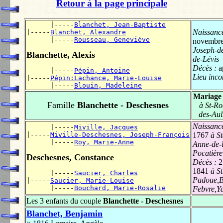
Retour à la page principale
      |-----
Blanchet, Jean-Baptiste
Naissanc
|-----
Blanchet, Alexandre
      |-----
Rousseau, Geneviève
novembre
Joseph-de
Blanchette, Alexis
de-Lévis
Décès :
a
      |-----
Pépin, Antoine
Lieu inc
|-----
Pépin:Lachance, Marie-Louise
      |-----
Blouin, Madeleine
Mariage
Famille
Blanchette - Deschesnes
à St-Ro
des-Auln
Naissanc
      |-----
Miville, Jacques
|-----
Miville-Deschesnes, Joseph-François
1767
à St
      |-----
Roy, Marie-Anne
Anne-de-
Pocatièr
Deschesnes, Constance
Décès :
2
1841
à St
      |-----
Saucier, Charles
Padoue,B
|-----
Saucier, Marie-Louise
      |-----
Bouchard, Marie-Rosalie
Febvre,Y
Les 3 enfants du couple
Blanchette - Deschesnes
Blanchet, Benjamin