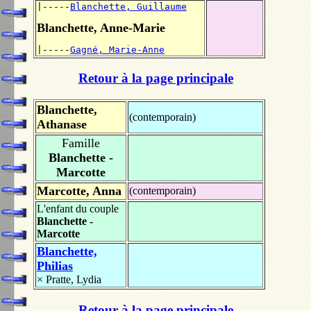
|-----
Blanchette, Guillaume
Blanchette, Anne-Marie
|-----
Gagné, Marie-Anne
Retour à la page principale
Blanchette,
(contemporain)
Athanase
Famille
Blanchette -
Marcotte
Marcotte, Anna
(contemporain)
L'enfant du couple
Blanchette -
Marcotte
Blanchette,
Philias
×
Pratte, Lydia
Retour à la page principale