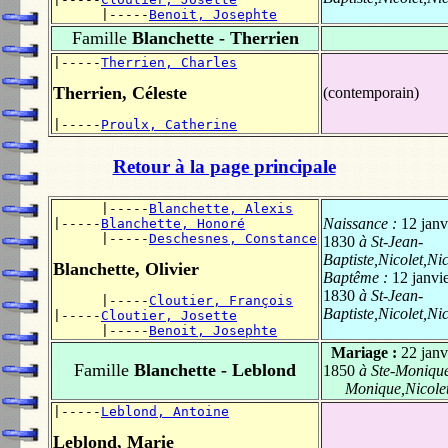
      |-----
Benoit, Josephte
Famille
Blanchette - Therrien
|-----
Therrien, Charles
Therrien, Céleste
(contemporain)
|-----
Proulx, Catherine
Retour à la page principale
      |-----
Blanchette, Alexis
Naissance :
12 janv
|-----
Blanchette, Honoré
      |-----
Deschesnes, Constance
1830
à St-Jean-
Baptiste,Nicolet,Nic
Blanchette, Olivier
Baptême :
12 janvi
1830
à St-Jean-
      |-----
Cloutier, François
Baptiste,Nicolet,Nic
|-----
Cloutier, Josette
      |-----
Benoit, Josephte
Mariage :
22 janv
Famille
Blanchette - Leblond
1850
à Ste-Monique
Monique,Nicole
|-----
Leblond, Antoine
Leblond, Marie