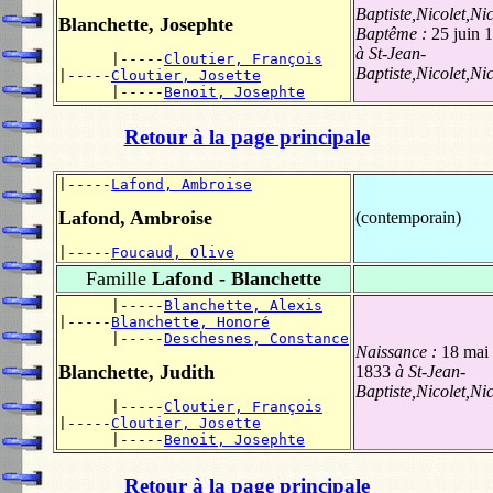
Baptiste,Nicolet,Nic
Blanchette, Josephte
Baptême :
25 juin 
à St-Jean-
      |-----
Cloutier, François
Baptiste,Nicolet,Nic
|-----
Cloutier, Josette
      |-----
Benoit, Josephte
Retour à la page principale
|-----
Lafond, Ambroise
Lafond, Ambroise
(contemporain)
|-----
Foucaud, Olive
Famille
Lafond - Blanchette
      |-----
Blanchette, Alexis
|-----
Blanchette, Honoré
      |-----
Deschesnes, Constance
Naissance :
18 mai
Blanchette, Judith
1833
à St-Jean-
Baptiste,Nicolet,Nic
      |-----
Cloutier, François
|-----
Cloutier, Josette
      |-----
Benoit, Josephte
Retour à la page principale