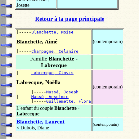
Josette
Retour à la page principale
|-----
Blanchette, Moïse
Blanchette, Aimé
(contemporain)
|-----
Champagne, Célanire
Famille
Blanchette -
Labrecque
|-----
Labrecque, Clovis
Labrecque, Noëlla
(contemporain)
      |-----
Massé, Joseph
|-----
Massé, Anselmie
      |-----
Guillemette, Flora
L'enfant du couple
Blanchette -
Labrecque
Blanchette, Laurent
(contemporain)
×
Dubois, Diane