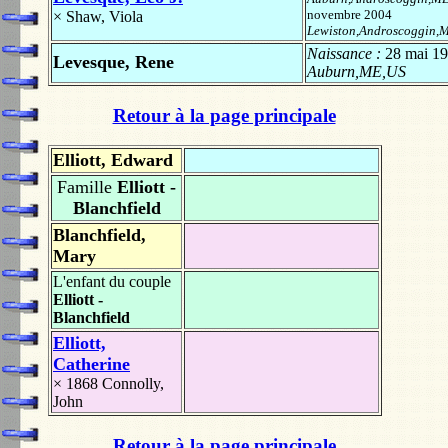
novembre 2004
×
Shaw, Viola
Lewiston,Androscoggin,
Naissance :
28 mai 1
Levesque, Rene
Auburn,ME,US
Retour à la page principale
Elliott, Edward
Famille
Elliott -
Blanchfield
Blanchfield,
Mary
L'enfant du couple
Elliott -
Blanchfield
Elliott,
Catherine
× 1868
Connolly,
John
Retour à la page principale