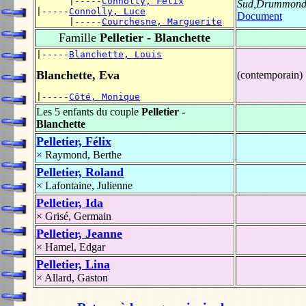
      |-----
Connolly, Félix
Sud,Drummon
|-----
Connolly, Luce
Document
      |-----
Courchesne, Marguerite
Famille
Pelletier - Blanchette
|-----
Blanchette, Louis
Blanchette, Eva
(contemporain)
|-----
Côté, Monique
Les 5 enfants du couple
Pelletier -
Blanchette
Pelletier, Félix
×
Raymond, Berthe
Pelletier, Roland
×
Lafontaine, Julienne
Pelletier, Ida
×
Grisé, Germain
Pelletier, Jeanne
×
Hamel, Edgar
Pelletier, Lina
×
Allard, Gaston