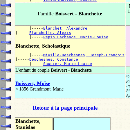
1
Famille
Boisvert - Blanchette
      |-----
Blanchet, Alexandre
|-----
Blanchette, Alexis
      |-----
Pépin:Lachance, Marie-Louise
Blanchette, Scholastique
      |-----
Miville-Deschesnes, Joseph-François
|-----
Deschesnes, Constance
      |-----
Saucier, Marie-Louise
L'enfant du couple
Boisvert - Blanchette
°2
Pi
Boisvert, Moïse
- 
× 1856
Grandmont, Marie
Pi
Ap
Retour à la page principale
Blanchette,
Stanislas