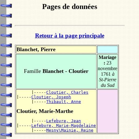
Pages de données
Retour à la page principale
Blanchet, Pierre
Mariage
:
23
novembre
Famille
Blanchet - Cloutier
1761
à
St-Pierre
du Sud
      |-----
Cloutier, Charles
|-----
Cloutier, Joseph
      |-----
Thibault, Anne
Cloutier, Marie-Marthe
      |-----
Lefebvre, Jean
|-----
Lefebvre, Marie-Magdelaine
      |-----
Mesny\Mainie, Reine