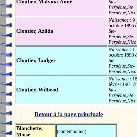
Cloutier, Malvina-Anne
Ste-
Perpétue,Ste-
Perpétue,Nicol
Naissance :
9
octobre 1896
Cloutier, Azilda
Ste-
Perpétue,Ste-
Perpétue,Nicol
Naissance :
1
octobre 1898
Cloutier, Ludger
Ste-
Perpétue,Ste-
Perpétue,Nicol
Naissance :
1
février 1901
à
Cloutier, Wilbrod
Ste-
Perpétue,Ste-
Perpétue,Nicol
Retour à la page principale
Blanchette,
(contemporain)
Moïse