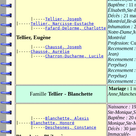
Baptême :
11 
Élisabeth,Ste-
Décès :
21 ma
      |-----
Tellier, Joseph
Montréal,Ile-
|-----
Tellier, Narcisse-Eustache
Inhumation :
      |-----
Fafard-Delorme, Charlotte
Notre-Dame,Mo
Tellier, Eugène
Montréal
Profession:
Cu
      |-----
Chaussé, Joseph
Recensement 
|-----
Chaussé, Aurélie
Jean)
      |-----
Charron-Ducharme, Lucile
Recensement 
Perpétue)
Recensement 
Perpétue)
Recensement 
Mariage :
1 
Famille
Tellier - Blanchette
Anne,Manchest
Naissance :
19
Ste-Monique,S
Baptême :
20 
      |-----
Blanchette, Alexis
|-----
Blanchette, Honoré
Monique,Ste-M
      |-----
Deschesnes, Constance
Décès :
30 jan
Immaculée-