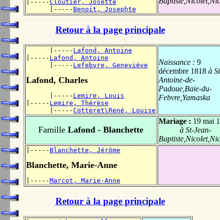
Baptiste,Nicolet,Nic
|-----
Cloutier, Josette
      |-----
Benoit, Josephte
Retour à la page principale
      |-----
Lafond, Antoine
|-----
Lafond, Antoine
Naissance :
9
      |-----
Lefebvre, Geneviève
décembre 1818
à St
Lafond, Charles
Antoine-de-
Padoue,Baie-du-
      |-----
Lemire, Louis
Febvre,Yamaska
|-----
Lemire, Thérèse
      |-----
Cotteret\René, Louise
Mariage :
19 mai 
Famille
Lafond - Blanchette
à St-Jean-
Baptiste,Nicolet,Nic
|-----
Blanchette, Jérôme
Blanchette, Marie-Anne
|-----
Marcot, Marie-Anne
Retour à la page principale