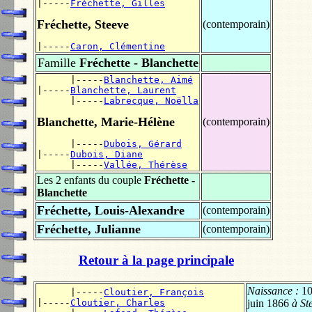
|-----
Fréchette, Gilles
Fréchette, Steeve
(contemporain)
|-----
Caron, Clémentine
Famille
Fréchette - Blanchette
      |-----
Blanchette, Aimé
|-----
Blanchette, Laurent
      |-----
Labrecque, Noëlla
Blanchette, Marie-Hélène
(contemporain)
      |-----
Dubois, Gérard
|-----
Dubois, Diane
      |-----
Vallée, Thérèse
Les 2 enfants du couple
Fréchette -
Blanchette
Fréchette, Louis-Alexandre
(contemporain)
Fréchette, Julianne
(contemporain)
Retour à la page principale
Naissance :
1
      |-----
Cloutier, François
|-----
Cloutier, Charles
juin 1866
à St