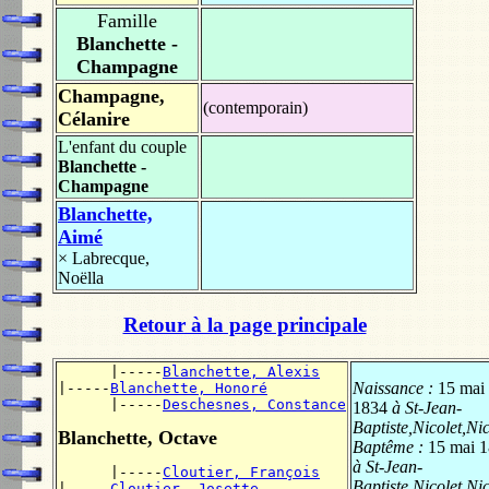
Famille
Blanchette -
Champagne
Champagne,
(contemporain)
Célanire
L'enfant du couple
Blanchette -
Champagne
Blanchette,
Aimé
×
Labrecque,
Noëlla
Retour à la page principale
      |-----
Blanchette, Alexis
Naissance :
15 mai
|-----
Blanchette, Honoré
      |-----
Deschesnes, Constance
1834
à St-Jean-
Baptiste,Nicolet,Nic
Blanchette, Octave
Baptême :
15 mai 
à St-Jean-
      |-----
Cloutier, François
Baptiste,Nicolet,Nic
|-----
Cloutier, Josette