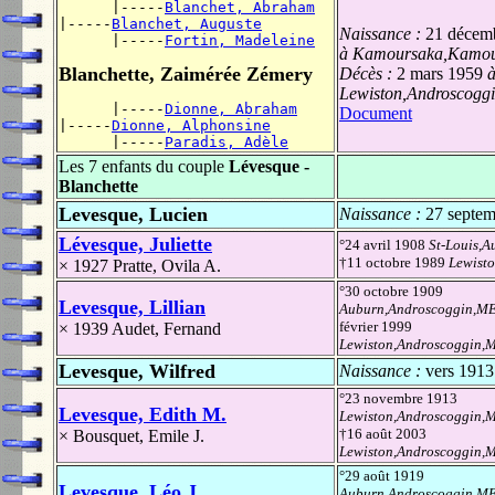
      |-----
Blanchet, Abraham
|-----
Blanchet, Auguste
Naissance :
21 décem
      |-----
Fortin, Madeleine
à Kamoursaka,Kamou
Blanchette, Zaimérée Zémery
Décès :
2 mars 1959
Lewiston,Androscogg
      |-----
Dionne, Abraham
Document
|-----
Dionne, Alphonsine
      |-----
Paradis, Adèle
Les 7 enfants du couple
Lévesque -
Blanchette
Levesque, Lucien
Naissance :
27 septe
Lévesque, Juliette
°24 avril 1908
St-Louis,
†11 octobre 1989
Lewist
× 1927
Pratte, Ovila A.
°30 octobre 1909
Levesque, Lillian
Auburn,Androscoggin,M
février 1999
× 1939
Audet, Fernand
Lewiston,Androscoggin,
Levesque, Wilfred
Naissance :
vers 1913
°23 novembre 1913
Levesque, Edith M.
Lewiston,Androscoggin,
†16 août 2003
×
Bousquet, Emile J.
Lewiston,Androscoggin,
°29 août 1919
Levesque, Léo J.
Auburn,Androscoggin,M